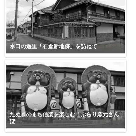
水口の遊里「石倉新地跡」を訪ねて
たぬきのまち信楽を楽しむ！ぶらり窯元さん
ぽ