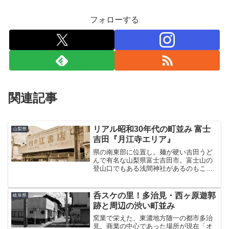
フォローする
関連記事
リアル昭和30年代の町並み 富士
山梨県
吉田『月江寺エリア』
県の南東部に位置し。麺が硬い吉田うど
んで有名な山梨県富士吉田市。富士山の
登山口でもある浅間神社があるのもここ
で、最近はもっぱら世界遺産ブームに湧
く街である。そんな富士吉田に、昭和の
面影を激しく残す月江寺エリアというそ
呑スケの里！多治見・西ヶ原遊郭
岐阜県
っちのほうでは有名な界隈...
跡と周辺の渋い町並み
窯業で栄えた、東濃地方随一の都市多治
見。商業の中心であった場所が現在「オ