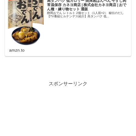
高タンパク 低カロリー 焼津黒はんぺん 牛すじ肉
常温保存 カネヨ商店 | 株式会社カネヨ商店 | おで
ん種・練り物セット 通販
静岡おでん レトルト 2個セット（1人前×2） 秘伝のだし
【TV番組ヒルナンデス紹介】高タンパク 低...
amzn.to
スポンサーリンク