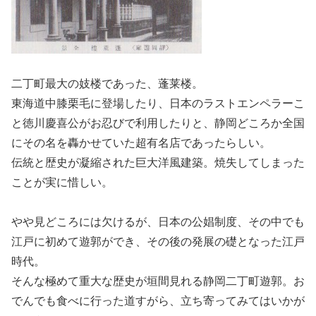
二丁町最大の妓楼であった、蓬莱楼。
東海道中膝栗毛に登場したり、日本のラストエンペラーこ
と徳川慶喜公がお忍びで利用したりと、静岡どころか全国
にその名を轟かせていた超有名店であったらしい。
伝統と歴史が凝縮された巨大洋風建築。焼失してしまった
ことが実に惜しい。
やや見どころには欠けるが、日本の公娼制度、その中でも
江戸に初めて遊郭ができ、その後の発展の礎となった江戸
時代。
そんな極めて重大な歴史が垣間見れる静岡二丁町遊郭。お
でんでも食べに行った道すがら、立ち寄ってみてはいかが