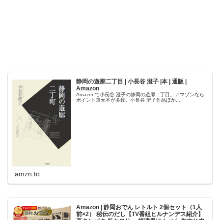
静岡の遊廓二丁目 | 小長谷 澄子 |本 | 通販 |
Amazon
Amazonで小長谷 澄子の静岡の遊廓二丁目。アマゾンなら
ポイント還元本が多数。小長谷 澄子作品ほか...
amzn.to
Amazon | 静岡おでん レトルト 2個セット（1人
前×2） 秘伝のだし【TV番組ヒルナンデス紹介】