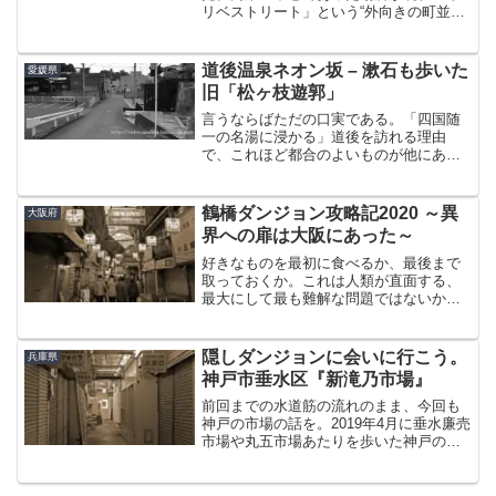
リベストリート」という“外向きの町並
み”となっているのは前回綴ったとおりで
ある。では次に「娯楽の中心」だった場
所を見てみることにする。もったいぶっ
道後温泉ネオン坂 – 漱石も歩いた
愛媛県
てもしゃーないっすね。...
旧「松ヶ枝遊郭」
言うならばただの口実である。「四国随
一の名湯に浸かる」道後を訪れる理由
で、これほど都合のよいものが他にある
だろうか。確かに湯も楽しみのひとつで
あったことは認めるが、実はそれ以上に
心待ちにしていたことがあった。かつて
鶴橋ダンジョン攻略記2020 ～異
大阪府
漱石が松山に中学教師として...
界への扉は大阪にあった～
好きなものを最初に食べるか、最後まで
取っておくか。これは人類が直面する、
最大にして最も難解な問題ではないかと
思う。永遠のテーマと言っても過言では
ない。ちなみに筆者は後者のタイプであ
る。そしてこれは食事のみならず、他に
隠しダンジョンに会いに行こう。
兵庫県
おいても同様の傾向を示す...
神戸市垂水区『新滝乃市場』
前回までの水道筋の流れのまま、今回も
神戸の市場の話を。2019年4月に垂水廉売
市場や丸五市場あたりを歩いた神戸の市
場巡り。実はあの日、見に行ったらすで
に解体されていて天を仰いだ場所があっ
た。それが山陽電車の「滝の茶屋駅」が