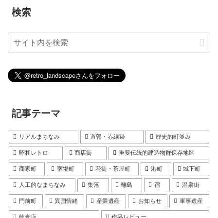
検索
記事テーマ
リアルまちなみ
遊郭・赤線跡
歴史的町並み
昭和レトロ
商店街
重要伝統的建造物群保存地区
商家町
宿場町
花街・茶屋町
港町
城下町
人工的なまちなみ
集落
離島
宿
温泉街
門前町
異国情緒
産業遺産
お知らせ
軍事遺産
飲食店
作品レビュー