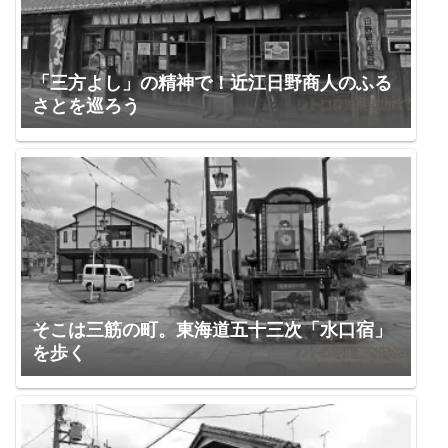
「三方よし」の精神で！近江日野商人のふる
さとを巡ろう
そこは三筋の町。東海道五十三次「水口宿」
を歩く