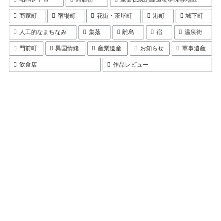
商家町
宿場町
花街・茶屋町
港町
城下町
人工的なまちなみ
集落
離島
宿
温泉街
門前町
異国情緒
産業遺産
お知らせ
軍事遺産
飲食店
作品レビュー