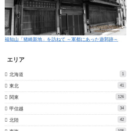
福知山「猪崎新地」を訪ねて ～軍都にあった遊郭跡～
エリア
1
北海道
41
東北
126
関東
34
甲信越
42
北陸
105