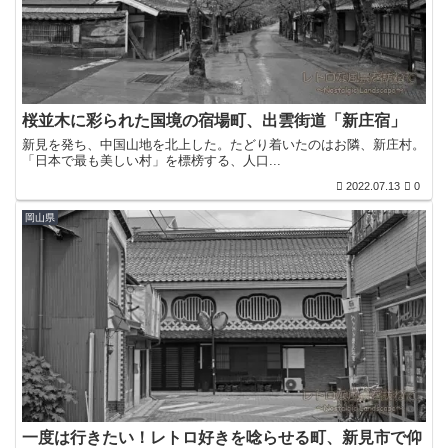
桜並木に彩られた国境の宿場町、出雲街道「新庄宿」
新見を発ち、中国山地を北上した。たどり着いたのはお隣、新庄村。
「日本で最も美しい村」を標榜する、人口...
2022.07.13
0
岡山県
一度は行きたい！レトロ好きを唸らせる町、新見市で仰