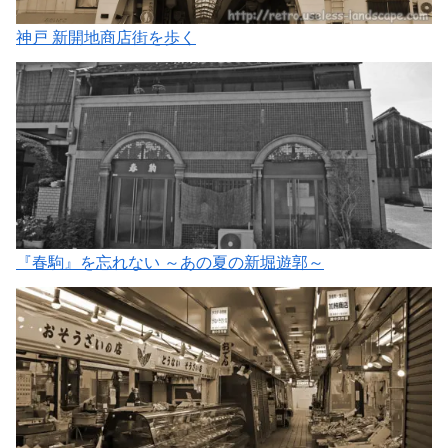
神戸 新開地商店街を歩く
『春駒』を忘れない ～あの夏の新堀遊郭～