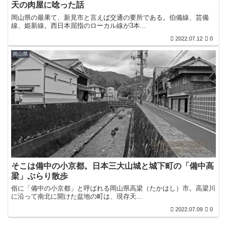
天の肉屋に唸った話
岡山県の最果て、新見市と言えば交通の要所である。伯備線、芸備
線、姫新線。西日本屈指のローカル線が3本...
2022.07.12
0
岡山県
そこは備中の小京都。日本三大山城と城下町の「備中高
梁」ぶらり散歩
俗に「備中の小京都」と呼ばれる岡山県高梁（たかはし）市。高梁川
に沿って南北に開けた盆地の町は、現存天...
2022.07.09
0