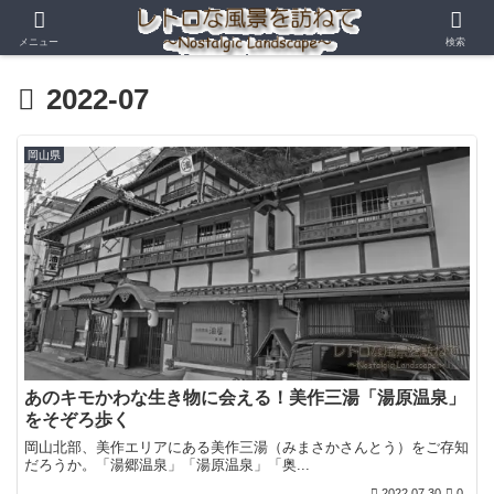
メニュー
検索
2022-07
岡山県
あのキモかわな生き物に会える！美作三湯「湯原温泉」
をそぞろ歩く
岡山北部、美作エリアにある美作三湯（みまさかさんとう）をご存知
だろうか。「湯郷温泉」「湯原温泉」「奥...
2022.07.30
0