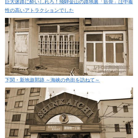
巨大迷路に酔いしれろ！飛騨金山の路地裏「筋骨」は中毒
性の高いアトラクションでした
下関・新地遊郭跡 ～海峡の色街を訪ねて～