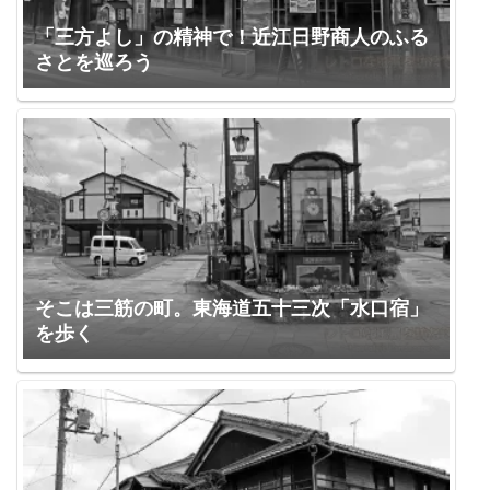
「三方よし」の精神で！近江日野商人のふる
さとを巡ろう
そこは三筋の町。東海道五十三次「水口宿」
を歩く