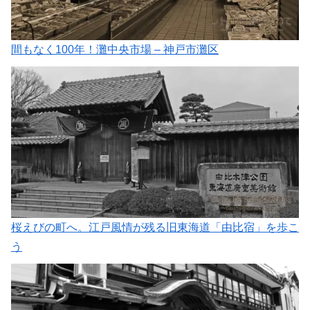
間もなく100年！灘中央市場 – 神戸市灘区
桜えびの町へ。江戸風情が残る旧東海道「由比宿」を歩こ
う