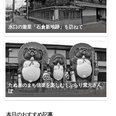
水口の遊里「石倉新地跡」を訪ねて
たぬきのまち信楽を楽しむ！ぶらり窯元さん
ぽ
本日のおすすめ記事