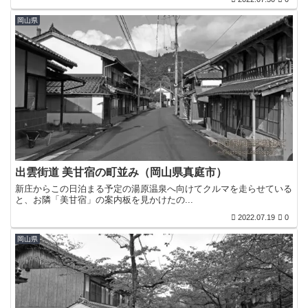
岡山県
出雲街道 美甘宿の町並み（岡山県真庭市）
新庄からこの日泊まる予定の湯原温泉へ向けてクルマを走らせている
と、お隣「美甘宿」の案内板を見かけたの...
2022.07.19
0
岡山県