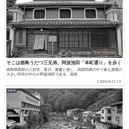
そこは徳島うだつ三兄弟。阿波池田「本町通り」を歩く
徳島県西部の三好市。香川、愛媛と接し、四国四県の中で最も面積の
大きい同市の中心が阿波池田である。道路...
2023.04.12
0
徳島県