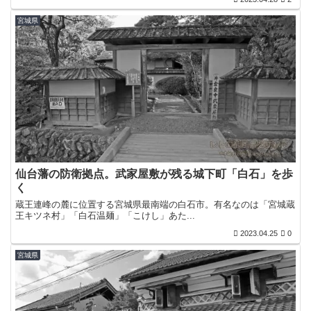
宮城県
仙台藩の防衛拠点。武家屋敷が残る城下町「白石」を歩
く
蔵王連峰の麓に位置する宮城県最南端の白石市。有名なのは「宮城蔵
王キツネ村」「白石温麺」「こけし」あた...
2023.04.25
0
宮城県