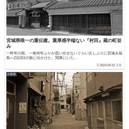
宮城県唯一の重伝建。重厚感半端ない『村田』蔵の町並
み
一昨年の秋、一体何年ぶりか思い出せないぐらい久しぶりに宮城＆福
島へ2泊3日の旅に出かけた。関東にいた...
2023.04.21
0
兵庫県