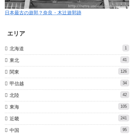
日本最古の遊郭？奈良・木辻遊郭跡
エリア
1
北海道
41
東北
126
関東
34
甲信越
42
北陸
105
東海
241
近畿
95
中国