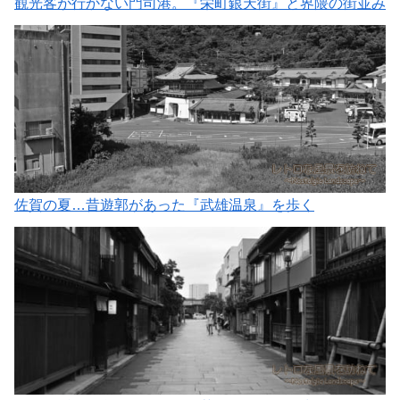
観光客が行かない門司港。『栄町銀天街』と界隈の街並み
佐賀の夏…昔遊郭があった『武雄温泉』を歩く