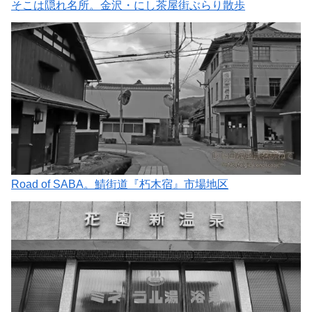
そこは隠れ名所。金沢・にし茶屋街ぶらり散歩
Road of SABA。鯖街道『朽木宿』市場地区