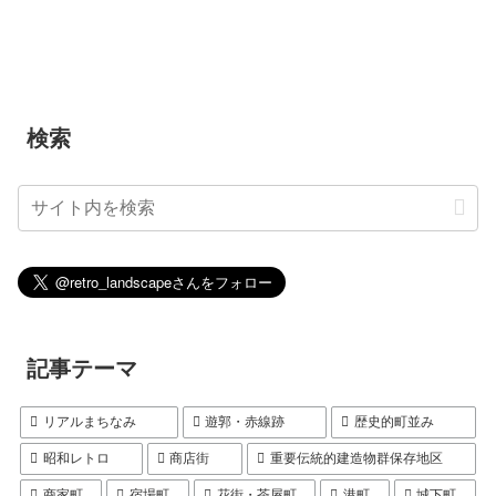
検索
記事テーマ
リアルまちなみ
遊郭・赤線跡
歴史的町並み
昭和レトロ
商店街
重要伝統的建造物群保存地区
商家町
宿場町
花街・茶屋町
港町
城下町