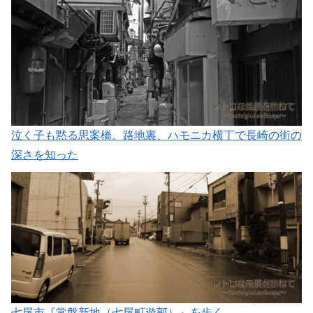
泣く子も黙る思案橋。路地裏、ハモニカ横丁で長崎の街の
深さを知った
七尾市『常盤新地（七尾町遊郭）』を歩く