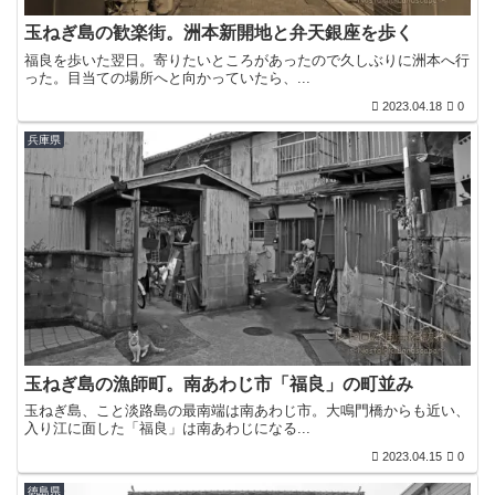
玉ねぎ島の歓楽街。洲本新開地と弁天銀座を歩く
福良を歩いた翌日。寄りたいところがあったので久しぶりに洲本へ行
った。目当ての場所へと向かっていたら、...
2023.04.18
0
兵庫県
玉ねぎ島の漁師町。南あわじ市「福良」の町並み
玉ねぎ島、こと淡路島の最南端は南あわじ市。大鳴門橋からも近い、
入り江に面した「福良」は南あわじになる...
2023.04.15
0
徳島県