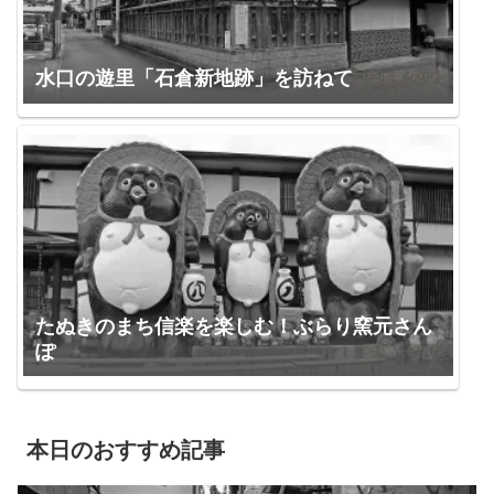
水口の遊里「石倉新地跡」を訪ねて
たぬきのまち信楽を楽しむ！ぶらり窯元さん
ぽ
本日のおすすめ記事