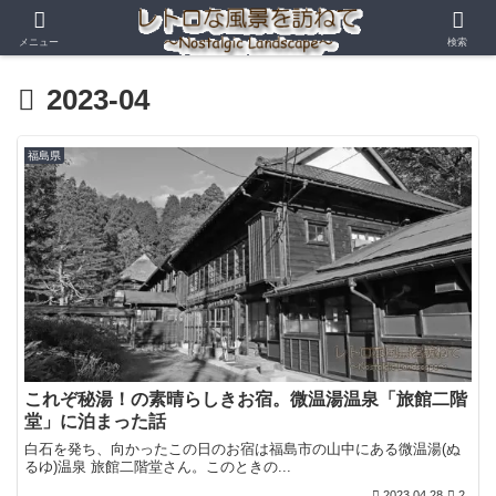
メニュー
検索
2023-04
福島県
これぞ秘湯！の素晴らしきお宿。微温湯温泉「旅館二階
堂」に泊まった話
白石を発ち、向かったこの日のお宿は福島市の山中にある微温湯(ぬ
るゆ)温泉 旅館二階堂さん。このときの...
2023.04.28
2