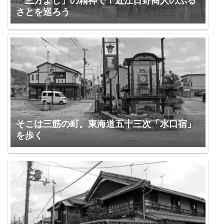
「三方よし」の精神で！近江日野商人のふる
さとを巡ろう
そこは三筋の町。東海道五十三次「水口宿」
を歩く