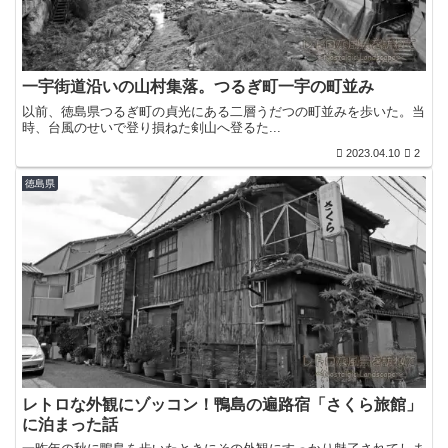
一宇街道沿いの山村集落。つるぎ町一宇の町並み
以前、徳島県つるぎ町の貞光にある二層うだつの町並みを歩いた。当
時、台風のせいで登り損ねた剣山へ登るた...
2023.04.10
2
徳島県
レトロな外観にゾッコン！鴨島の遍路宿「さくら旅館」
に泊まった話