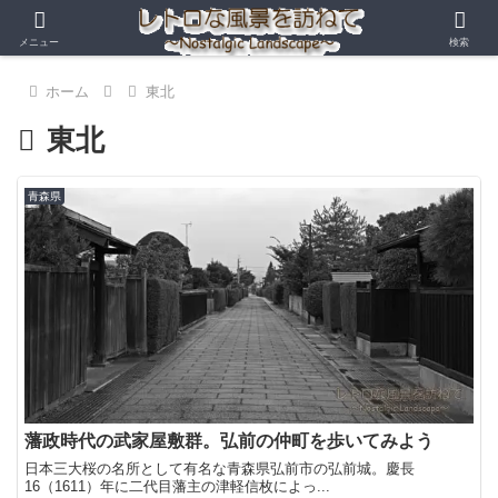
メニュー
検索
ホーム
東北
東北
青森県
藩政時代の武家屋敷群。弘前の仲町を歩いてみよう
日本三大桜の名所として有名な青森県弘前市の弘前城。慶長
16（1611）年に二代目藩主の津軽信枚によっ...