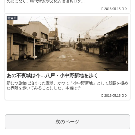
の次になり、時代背景や文化的価値もロク...
2016.05.15
0
青森県
あの不夜城は今…八戸・小中野新地を歩く
新むつ旅館に泊まった翌朝、かつて「小中野新地」として殷賑を極め
た界隈を歩いてみることにした。本当はチ...
2016.05.15
0
次のページ