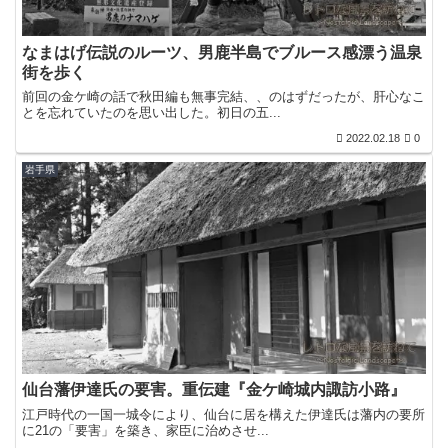
なまはげ伝説のルーツ、男鹿半島でブルース感漂う温泉
街を歩く
前回の金ケ崎の話で秋田編も無事完結、、のはずだったが、肝心なこ
とを忘れていたのを思い出した。初日の五...
2022.02.18
0
岩手県
仙台藩伊達氏の要害。重伝建『金ケ崎城内諏訪小路』
江戸時代の一国一城令により、仙台に居を構えた伊達氏は藩内の要所
に21の「要害」を築き、家臣に治めさせ...