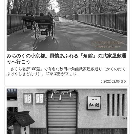
みちのくの小京都。風情あふれる「角館」の武家屋敷通
りへ行こう
「さくら名所100選」で有名な秋田の角館武家屋敷通り（かくのだて
ぶけやしきどおり）。武家屋敷が立ち並...
2022.02.06
0
秋田県