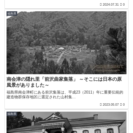
2024.07.31
0
福島県
南会津の隠れ里「前沢曲家集落」 ～そこには日本の原
風景がありました～
福島県南会津町にある前沢集落は、平成23（2011）年に重要伝統的
建造物群保存地区に選定された山村集...
2023.05.07
0
福島県