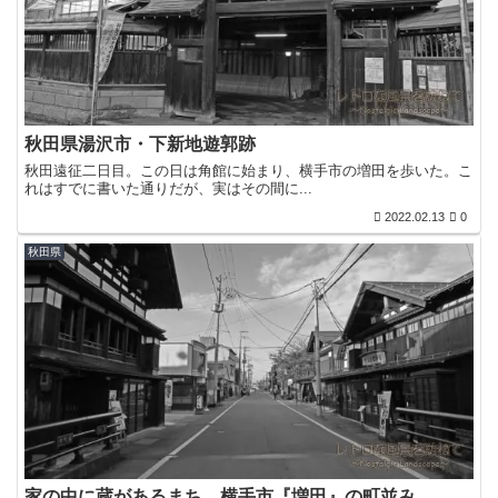
秋田県湯沢市・下新地遊郭跡
秋田遠征二日目。この日は角館に始まり、横手市の増田を歩いた。こ
れはすでに書いた通りだが、実はその間に...
2022.02.13
0
秋田県
家の中に蔵があるまち。横手市『増田』の町並み