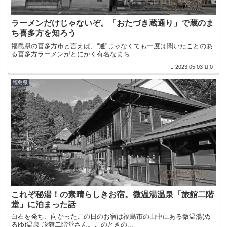
ラーメンだけじゃないぞ。「おたづき蔵通り」で蔵のま
ち喜多方を知ろう
福島県の喜多方市と言えば、“通”じゃなくても一度は聞いたことのあ
る喜多方ラーメンがとにかく有名なまち...
2023.05.03
0
福島県
これぞ秘湯！の素晴らしきお宿。微温湯温泉「旅館二階
堂」に泊まった話
白石を発ち、向かったこの日のお宿は福島市の山中にある微温湯(ぬ
るゆ)温泉 旅館二階堂さん。このときの...