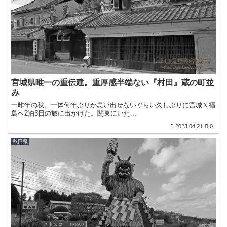
宮城県唯一の重伝建。重厚感半端ない『村田』蔵の町並
み
一昨年の秋、一体何年ぶりか思い出せないぐらい久しぶりに宮城＆福
島へ2泊3日の旅に出かけた。関東にいた...
2023.04.21
0
秋田県