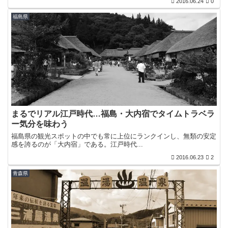
2016.06.24
0
福島県
まるでリアル江戸時代…福島・大内宿でタイムトラベラ
ー気分を味わう
福島県の観光スポットの中でも常に上位にランクインし、無類の安定
感を誇るのが「大内宿」である。江戸時代...
2016.06.23
2
青森県