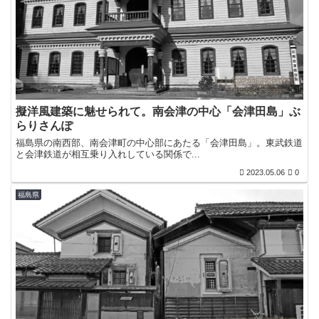
擬洋風建築に魅せられて。南会津の中心「会津田島」ぶ
らりさんぽ
福島県の南西部、南会津町の中心部にあたる「会津田島」。東武鉄道
と会津鉄道が相互乗り入れしている関係で...
2023.05.06
0
福島県