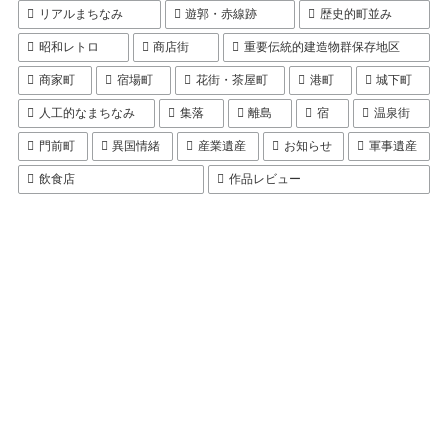
リアルまちなみ
遊郭・赤線跡
歴史的町並み
昭和レトロ
商店街
重要伝統的建造物群保存地区
商家町
宿場町
花街・茶屋町
港町
城下町
人工的なまちなみ
集落
離島
宿
温泉街
門前町
異国情緒
産業遺産
お知らせ
軍事遺産
飲食店
作品レビュー