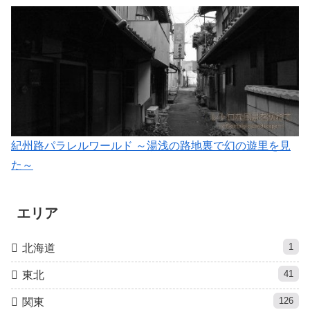
紀州路パラレルワールド ～湯浅の路地裏で幻の遊里を見
た～
エリア
1
北海道
41
東北
126
関東