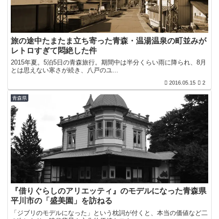
旅の途中たまたま立ち寄った青森・温湯温泉の町並みが
レトロすぎて悶絶した件
2015年夏。5泊5日の青森旅行。期間中は半分くらい雨に降られ、8月
とは思えない寒さが続き、八戸のユ...
2016.05.15
2
青森県
『借りぐらしのアリエッティ』のモデルになった青森県
平川市の「盛美園」を訪ねる
「ジブリのモデルになった」という枕詞が付くと、本当の価値など二