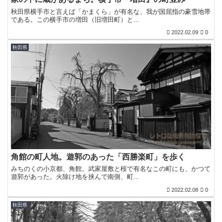
秋田県横手市と言えば「かまくら」が有名な、我が国屈指の豪雪地帯
である。この横手市の増田（旧増田町）と...
2022.02.09
0
秋田県
角館の町人地。遊郭のあった「西勝楽町」を歩く
みちのくの小京都、角館。武家屋敷と桜で有名なこの町にも、かつて
遊郭があった。火除け地を挟んで南側、町...
2022.02.08
0
秋田県