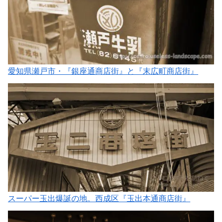
愛知県瀬戸市・『銀座通商店街』と『末広町商店街』
スーパー玉出爆誕の地。西成区『玉出本通商店街』