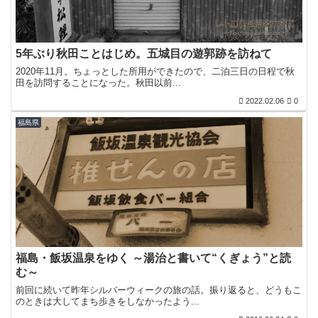
5年ぶり秋田ことはじめ。五城目の遊郭跡を訪ねて
2020年11月。ちょっとした所用ができたので、二泊三日の日程で秋
田を訪問することになった。秋田以前...
2022.02.06
0
福島県
福島・飯坂温泉をゆく ～湯治と書いて“くぎょう”と読
む～
前回に続いて昨年シルバーウィークの旅の話。振り返ると、どうもこ
のときは大してまち歩きをしなかったよう...