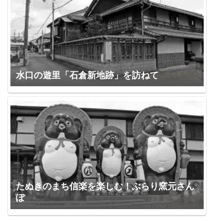
水口の遊里「石倉新地跡」を訪ねて
たぬきのまち信楽を楽しむ！ぶらり窯元さん
ぽ