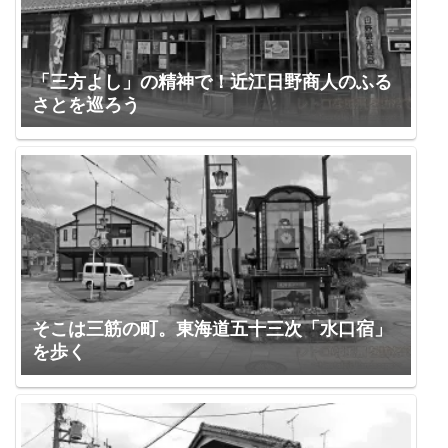
「三方よし」の精神で！近江日野商人のふる
さとを巡ろう
そこは三筋の町。東海道五十三次「水口宿」
を歩く