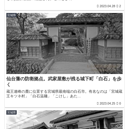
2023.04.28
2
宮城県
仙台藩の防衛拠点。武家屋敷が残る城下町「白石」を歩
く
蔵王連峰の麓に位置する宮城県最南端の白石市。有名なのは「宮城蔵
王キツネ村」「白石温麺」「こけし」あた...
2023.04.25
0
宮城県