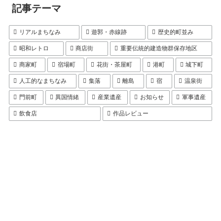
記事テーマ
リアルまちなみ
遊郭・赤線跡
歴史的町並み
昭和レトロ
商店街
重要伝統的建造物群保存地区
商家町
宿場町
花街・茶屋町
港町
城下町
人工的なまちなみ
集落
離島
宿
温泉街
門前町
異国情緒
産業遺産
お知らせ
軍事遺産
飲食店
作品レビュー