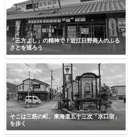
「三方よし」の精神で！近江日野商人のふる
さとを巡ろう
そこは三筋の町。東海道五十三次「水口宿」
を歩く