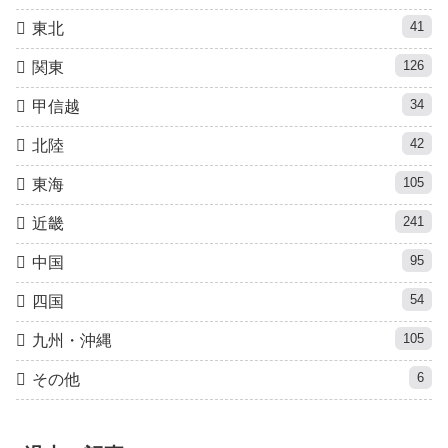
41
東北
126
関東
34
甲信越
42
北陸
105
東海
241
近畿
95
中国
54
四国
105
九州・沖縄
6
その他