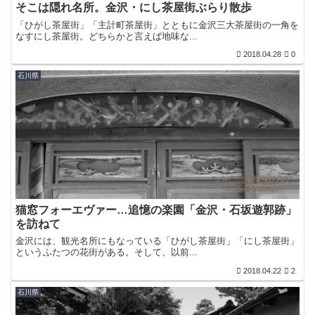
そこは隠れ名所。金沢・にし茶屋街ぶらり散歩
「ひがし茶屋街」「主計町茶屋街」とともに金沢三大茶屋街の一角を
なすにし茶屋街。どちらかと言えば地味な...
2018.04.28
0
石川県
猫窓フォーエヴァー…追憶の楽園「金沢・石坂遊郭跡」
を訪ねて
金沢には、観光名所にもなっている「ひがし茶屋街」「にし茶屋街」
というふたつの花街がある。そして、以前...
2018.04.22
2
石川県