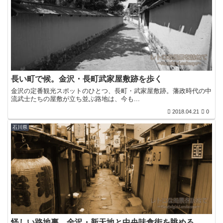
長い町で候。金沢・長町武家屋敷跡を歩く
金沢の定番観光スポットのひとつ、長町・武家屋敷跡。藩政時代の中
流武士たちの屋敷が立ち並ぶ路地は、今も...
2018.04.21
0
石川県
怪しい路地裏…金沢・新天地と中央味食街を眺める