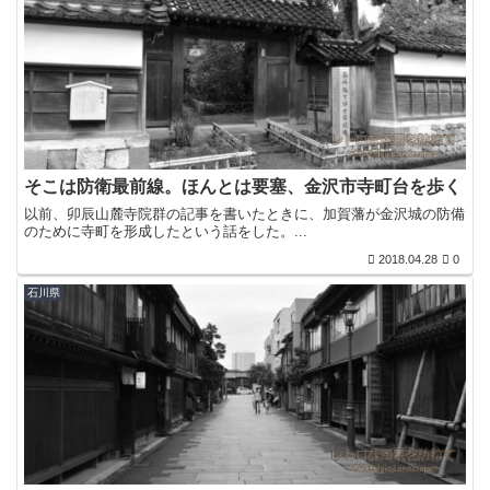
そこは防衛最前線。ほんとは要塞、金沢市寺町台を歩く
以前、卯辰山麓寺院群の記事を書いたときに、加賀藩が金沢城の防備
のために寺町を形成したという話をした。...
2018.04.28
0
石川県