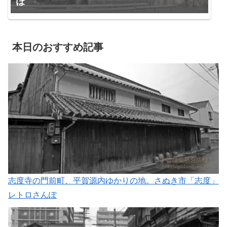
ぽ
本日のおすすめ記事
志度寺の門前町、平賀源内ゆかりの地。さぬき市「志度」
レトロさんぽ