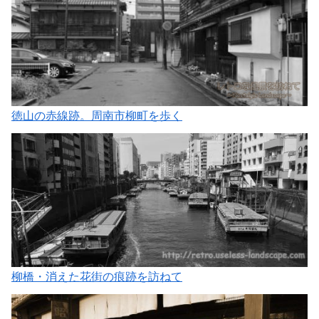
徳山の赤線跡。周南市柳町を歩く
柳橋・消えた花街の痕跡を訪ねて