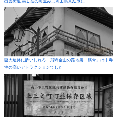
出雲街道 美甘宿の町並み（岡山県真庭市）
巨大迷路に酔いしれろ！飛騨金山の路地裏「筋骨」は中毒
性の高いアトラクションでした