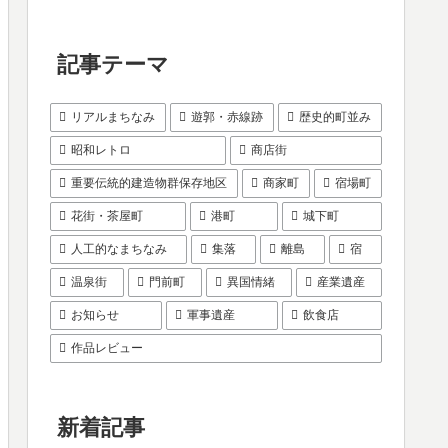
記事テーマ
リアルまちなみ
遊郭・赤線跡
歴史的町並み
昭和レトロ
商店街
重要伝統的建造物群保存地区
商家町
宿場町
花街・茶屋町
港町
城下町
人工的なまちなみ
集落
離島
宿
温泉街
門前町
異国情緒
産業遺産
お知らせ
軍事遺産
飲食店
作品レビュー
新着記事