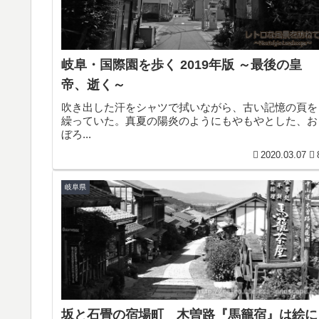
岐阜・国際園を歩く 2019年版 ～最後の皇
帝、逝く～
吹き出した汗をシャツで拭いながら、古い記憶の頁を
繰っていた。真夏の陽炎のようにもやもやとした、お
ぼろ...
2020.03.07
岐阜県
坂と石畳の宿場町 木曽路『馬籠宿』は絵に