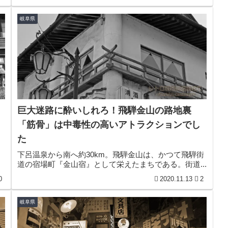
岐阜県
巨大迷路に酔いしれろ！飛騨金山の路地裏
「筋骨」は中毒性の高いアトラクションでし
た
下呂温泉から南へ約30km。飛騨金山は、かつて飛騨街
道の宿場町『金山宿』として栄えたまちである。街道...
0
2020.11.13
2
岐阜県