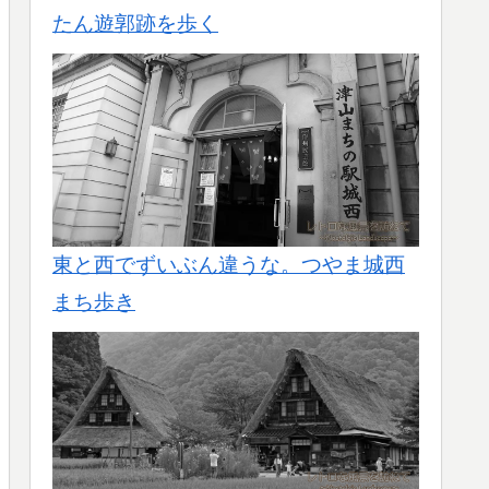
たん遊郭跡を歩く
東と西でずいぶん違うな。つやま城西
まち歩き