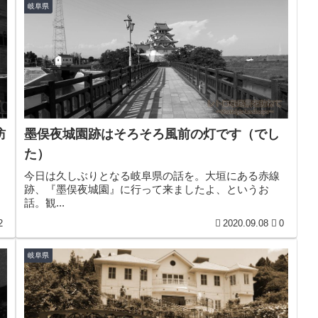
岐阜県
訪
墨俣夜城園跡はそろそろ風前の灯です（でし
た）
今日は久しぶりとなる岐阜県の話を。大垣にある赤線
跡、『墨俣夜城園』に行って来ましたよ、というお
話。観...
2
2020.09.08
0
岐阜県