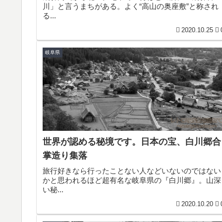
川」と言うまちがある。よく“高山の奥座敷”と称され
る...
2020.10.25
岐阜県
世界が認める秘境です。日本の宝、白川郷合
掌造り集落
旅行好きなら行ったことない人などいないのではない
かと思われるほど超有名な岐阜県の『白川郷』。山深
い秘...
2020.10.20