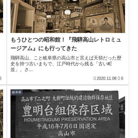
もうひとつの昭和館！『飛騨高山レトロミュ
ージアム』にも行ってきた
。
飛騨高山、こと岐阜県の高山市と言えば天領だった歴
史を持つ古いまちで、江戸時代から残る「古い町
並」、さ...
0
2020.11.08
0
岐阜県