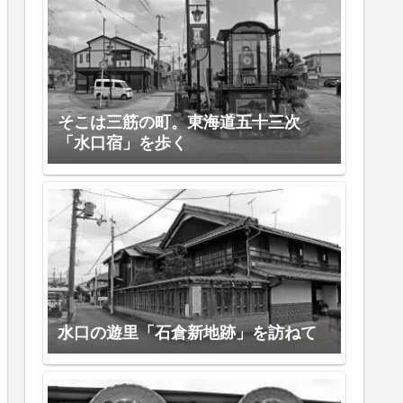
そこは三筋の町。東海道五十三次
「水口宿」を歩く
水口の遊里「石倉新地跡」を訪ねて