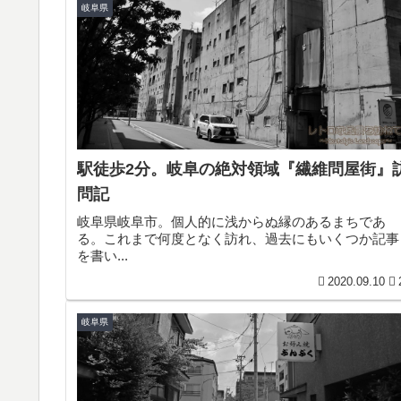
岐阜県
駅徒歩2分。岐阜の絶対領域『繊維問屋街』
問記
岐阜県岐阜市。個人的に浅からぬ縁のあるまちであ
る。これまで何度となく訪れ、過去にもいくつか記事
を書い...
2020.09.10
岐阜県