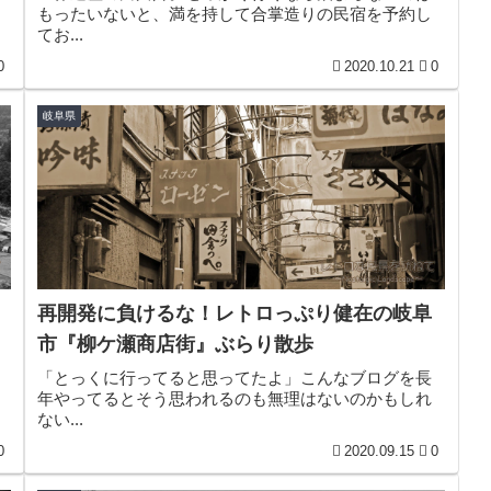
もったいないと、満を持して合掌造りの民宿を予約し
てお...
0
2020.10.21
0
岐阜県
再開発に負けるな！レトロっぷり健在の岐阜
市『柳ケ瀬商店街』ぶらり散歩
「とっくに行ってると思ってたよ」こんなブログを長
年やってるとそう思われるのも無理はないのかもしれ
ない...
0
2020.09.15
0