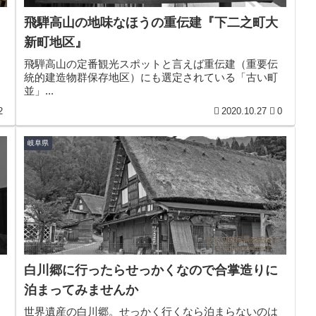
飛騨高山の地味なほうの重伝建『下二之町大
新町地区』
飛騨高山の定番観光スポットと言えば重伝建（重要伝
統的建造物群保存地区）にも選定されている「古い町
並」...
2
2020.10.27
0
岐阜県
白川郷に行ったらせっかくなので合掌造りに
泊まってみませんか
世界遺産の白川郷。せっかく行くなら泊まらないのは