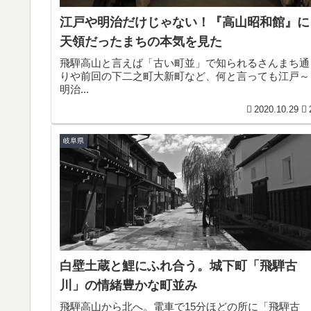
江戸や明治だけじゃない！『高山昭和館』に
天領だったまちの本気を見た
飛騨高山と言えば「古い町並」で知られるさんまち通
りや前回の下二之町大新町など、何と言っても江戸～
明治...
2020.10.29
岐阜県
白壁土蔵と鯉にふれ合う。城下町「飛騨古
川」の情緒豊かな町並み
飛騨高山から北へ。電車で15分ほどの所に「飛騨古