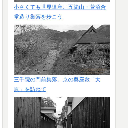
小さくても世界遺産。五箇山・菅沼合
掌造り集落を歩こう
三千院の門前集落。京の奥座敷「大
原」を訪ねて