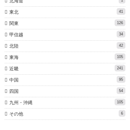
1
北海道
41
東北
126
関東
34
甲信越
42
北陸
105
東海
241
近畿
95
中国
54
四国
105
九州・沖縄
6
その他