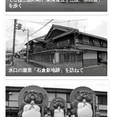
を歩く
水口の遊里「石倉新地跡」を訪ねて