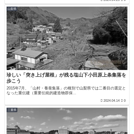
山梨県
珍しい「突き上げ屋根」が残る塩山下小田原上条集落を
歩こう
2015年7月、「山村・養蚕集落」の種別で山梨県では二番目の選定と
なった重伝建（重要伝統的建造物群保...
2024.04.14
0
三重県