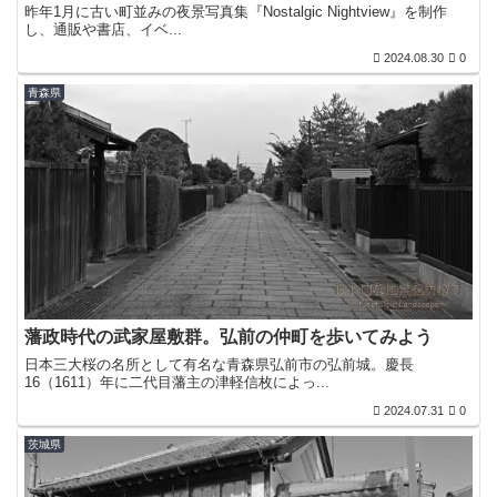
昨年1月に古い町並みの夜景写真集『Nostalgic Nightview』を制作
し、通販や書店、イベ...
2024.08.30
0
青森県
藩政時代の武家屋敷群。弘前の仲町を歩いてみよう
日本三大桜の名所として有名な青森県弘前市の弘前城。慶長
16（1611）年に二代目藩主の津軽信枚によっ...
2024.07.31
0
茨城県