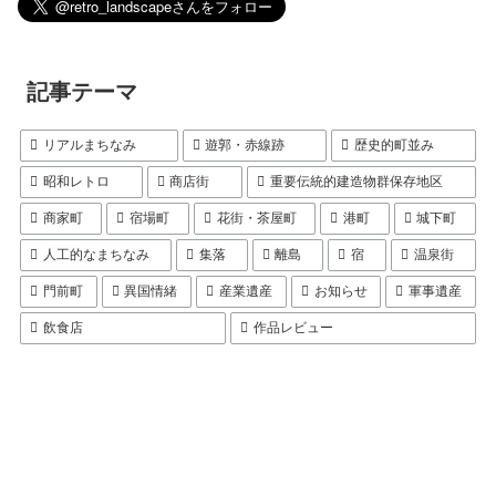
記事テーマ
リアルまちなみ
遊郭・赤線跡
歴史的町並み
昭和レトロ
商店街
重要伝統的建造物群保存地区
商家町
宿場町
花街・茶屋町
港町
城下町
人工的なまちなみ
集落
離島
宿
温泉街
門前町
異国情緒
産業遺産
お知らせ
軍事遺産
飲食店
作品レビュー