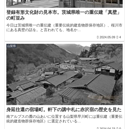
登録有形文化財の見本市。茨城県唯一の重伝建「真壁」
の町並み
今日は茨城県唯一の重伝建（重要伝統的建造物群保存地区）、桜川市
にある真壁の話を。と言われても、地名か...
2024.05.09
4
山梨県
身延往還の宿場町。軒下の講中札に赤沢宿の歴史を見た
南アルプスの麓の山あいに位置する山梨県早川町には重伝建（重要伝
統的建造物群保存地区）に選定されている...
2024.04.23
0