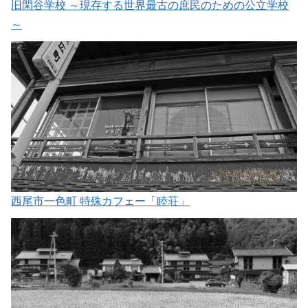
旧閑谷学校 ～現存する世界最古の庶民のための公立学校
～
西尾市一色町 特殊カフェー「睦荘」