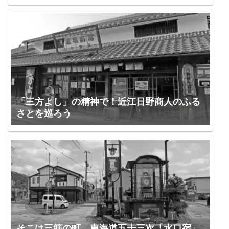
「三方よし」の精神で！近江日野商人のふる
さとを巡ろう
そこは三筋の町。東海道五十三次「水口宿」