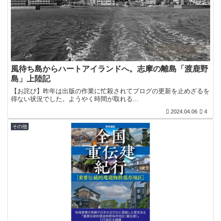
風待ち島からハートアイランドへ。志摩の離島「渡鹿野
島」上陸記
【お詫び】昨年は出版の作業に忙殺されてブログの更新を止めざるを
得ない状況でした。ようやく時間が取れる...
2024.04.06
4
その他