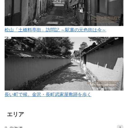
松山「土橋料亭街」訪問記 ～駅裏の元色街は今～
長い町で候。金沢・長町武家屋敷跡を歩く
エリア