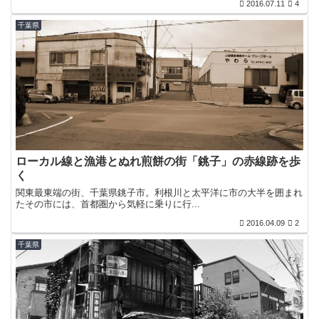
2016.07.11
4
千葉県
ローカル線と漁港とぬれ煎餅の街「銚子」の赤線跡を歩
く
関東最東端の街、千葉県銚子市。利根川と太平洋に市の大半を囲まれ
たその市には、首都圏から気軽に乗りに行...
2016.04.09
2
千葉県