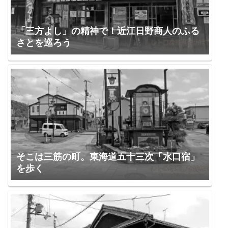
「三方よし」の精神で！近江日野商人のふる
さとを巡ろう
そこは三筋の町。東海道五十三次「水口宿」
を歩く