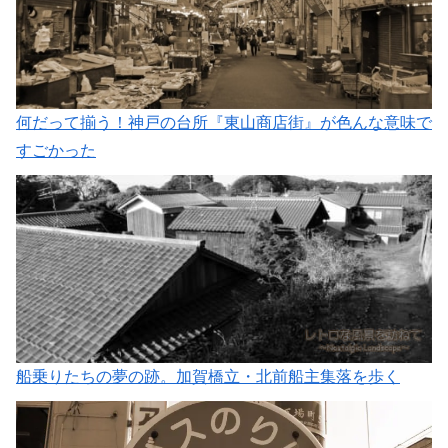
何だって揃う！神戸の台所『東山商店街』が色んな意味で
すごかった
船乗りたちの夢の跡。加賀橋立・北前船主集落を歩く