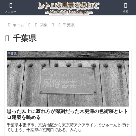
メニュー
検索
ホーム
関東
千葉県
千葉県
千葉県
思った以上に寂れ方が深刻だった木更津の色街跡とレト
ロ建築を眺める
千葉県木更津市。京浜地区から東京湾アクアラインでびゅーんと行け
てしまう、千葉県の玄関口である。みんな...