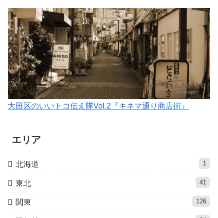
大田区のいいトコ伝え隊Vol.2『キネマ通り商店街』
エリア
1
北海道
41
東北
126
関東