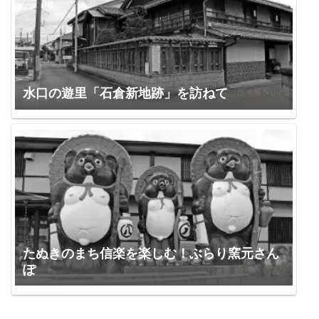
水口の遊里「石倉新地跡」を訪ねて
たぬきのまち信楽を楽しむ！ぶらり窯元さん
ぽ