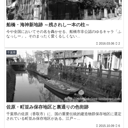
船橋・海神新地跡 ～残されし一本の柱～
今や全国においてその名を轟かせる、船橋市非公認のゆるキャラ「ふ
なっしー」。そのまったく愛くるしくない...
2016.03.06
2
千葉県
佐原・町並み保存地区と裏通りの色街跡
千葉県の佐原（香取市）に、国の重要伝統的建造物群保存地区に選定
されている町並み保存地区がある。江戸～...
2015.10.09
6