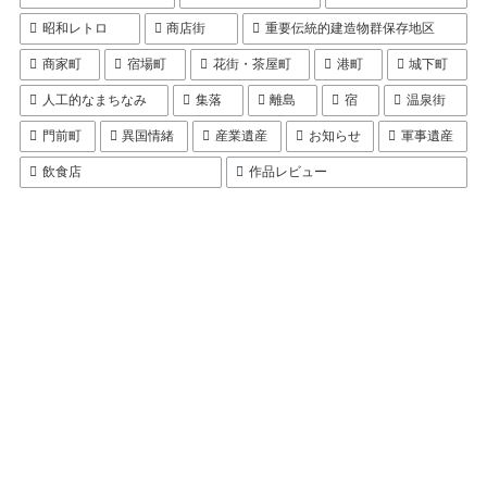
昭和レトロ
商店街
重要伝統的建造物群保存地区
商家町
宿場町
花街・茶屋町
港町
城下町
人工的なまちなみ
集落
離島
宿
温泉街
門前町
異国情緒
産業遺産
お知らせ
軍事遺産
飲食店
作品レビュー