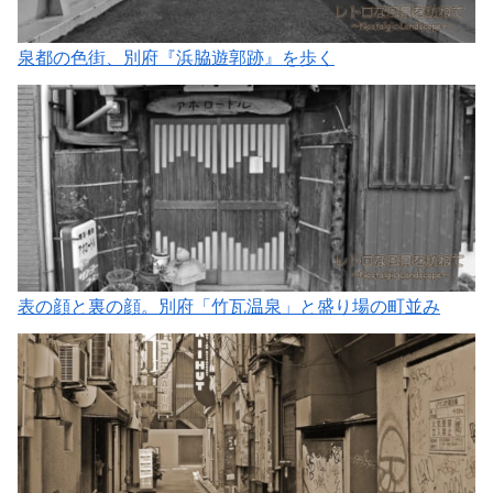
泉都の色街、別府『浜脇遊郭跡』を歩く
表の顔と裏の顔。別府「竹瓦温泉」と盛り場の町並み