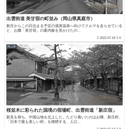
出雲街道 美甘宿の町並み（岡山県真庭市）
新庄からこの日泊まる予定の湯原温泉へ向けてクルマを走らせている
と、お隣「美甘宿」の案内板を見かけたの...
2022.07.19
0
岡山県
桜並木に彩られた国境の宿場町、出雲街道「新庄宿」
新見を発ち、中国山地を北上した。たどり着いたのはお隣、新庄村。
「日本で最も美しい村」を標榜する、人口...