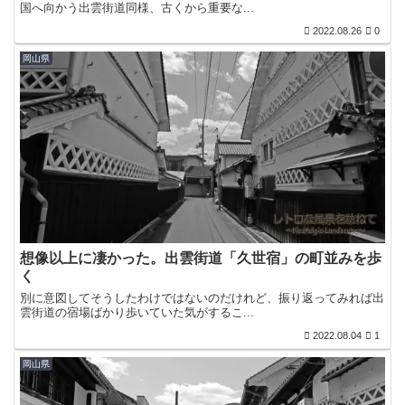
国へ向かう出雲街道同様、古くから重要な...
2022.08.26
0
岡山県
想像以上に凄かった。出雲街道「久世宿」の町並みを歩
く
別に意図してそうしたわけではないのだけれど、振り返ってみれば出
雲街道の宿場ばかり歩いていた気がするこ...
2022.08.04
1
岡山県