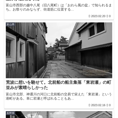
富山市西部の越中八尾（旧八尾町）は「おわら風の盆」で知られるま
ち。お祭りのみならず、街道筋に位置する...
2023.02.20
0
富山県
荒波に想いを馳せて。北前船の船主集落「東岩瀬」の町
並みが素晴らしかった
富山市北部、神通川の河口に北前船の交易で栄えた「東岩瀬」という
港町がある。単に岩瀬と呼ばれることもあ...
2023.02.16
0
長野県