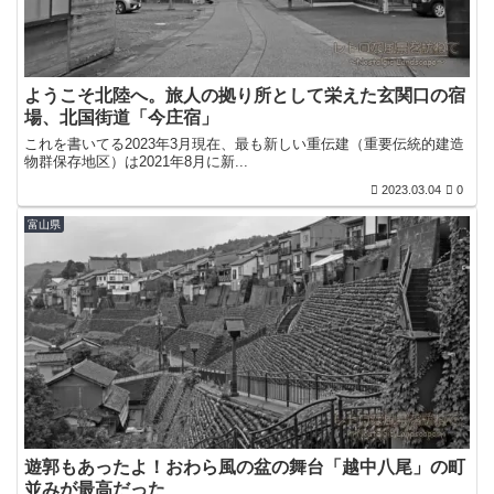
ようこそ北陸へ。旅人の拠り所として栄えた玄関口の宿
場、北国街道「今庄宿」
これを書いてる2023年3月現在、最も新しい重伝建（重要伝統的建造
物群保存地区）は2021年8月に新...
2023.03.04
0
富山県
遊郭もあったよ！おわら風の盆の舞台「越中八尾」の町
並みが最高だった