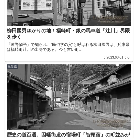
柳田國男ゆかりの地！福崎町・銀の馬車道「辻川」界隈
を歩く
「遠野物語」で知られ、“民俗学の父”と呼ばれる柳田國男は、兵庫県
は福崎町辻川の出身である。今も古い町...
2023.08.01
0
鳥取県
歴史の道百選。因幡街道の宿場町「智頭宿」の町並みが