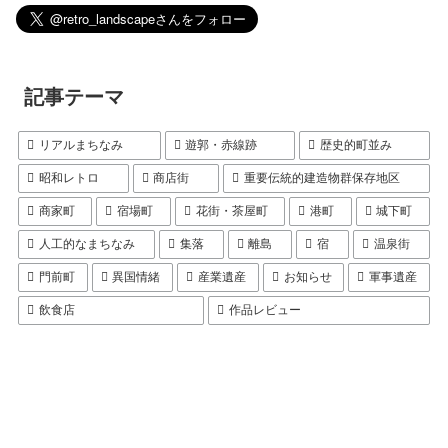
記事テーマ
リアルまちなみ
遊郭・赤線跡
歴史的町並み
昭和レトロ
商店街
重要伝統的建造物群保存地区
商家町
宿場町
花街・茶屋町
港町
城下町
人工的なまちなみ
集落
離島
宿
温泉街
門前町
異国情緒
産業遺産
お知らせ
軍事遺産
飲食店
作品レビュー