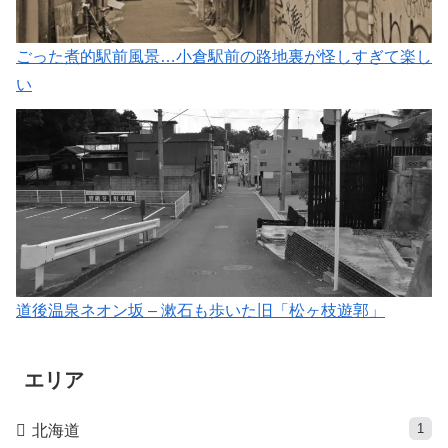
ごった煮的駅前風景…小倉駅前の路地裏が怪しすぎて楽し
い
道後温泉ネオン坂 – 漱石も歩いた旧「松ヶ枝遊郭」
エリア
1
北海道