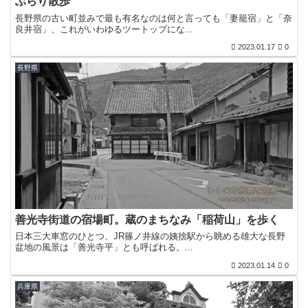
ぶらり散歩
長野県の古い町並みで最も有名なのは何と言っても「妻籠宿」と「奈
良井宿」、これがいわゆるツートップにな...
2023.01.17
0
長野県
善光寺街道の宿場町。蔵のまちなみ「稲荷山」を歩く
日本三大車窓のひとつ、JR篠ノ井線の姨捨駅から眺める雄大な長野
盆地の風景は「善光寺平」とも呼ばれる。...
2023.01.14
0
兵庫県