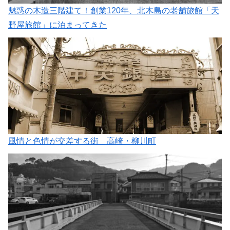
魅惑の木造三階建て！創業120年、北木島の老舗旅館「天
野屋旅館」に泊まってきた
風情と色情が交差する街 高崎・柳川町