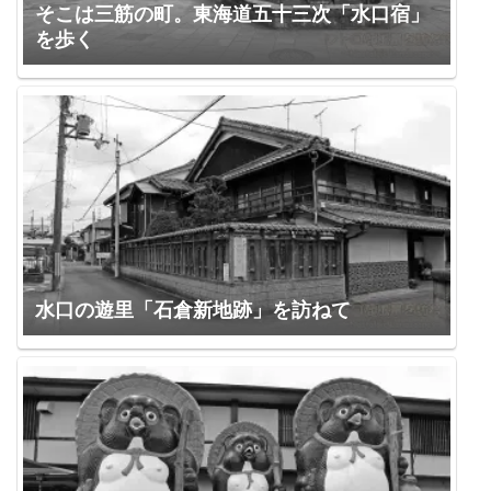
そこは三筋の町。東海道五十三次「水口宿」
を歩く
水口の遊里「石倉新地跡」を訪ねて