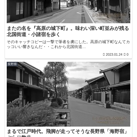
またの名を『高原の城下町』。味わい深い町並みが残る
北国街道・小諸宿を歩く
そのキャッチコピーは一撃で筆者を虜にした。高原の城下町なんてカ
ッコいい響きなんだ・・これから北国街道...
2023.01.24
0
長野県
まるで江戸時代。飛脚が走ってそうな長野県「海野宿」