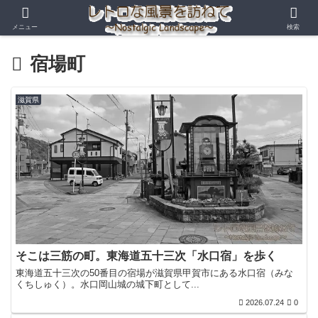
メニュー
検索
宿場町
滋賀県
そこは三筋の町。東海道五十三次「水口宿」を歩く
東海道五十三次の50番目の宿場が滋賀県甲賀市にある水口宿（みな
くちしゅく）。水口岡山城の城下町として...
2026.07.24
0