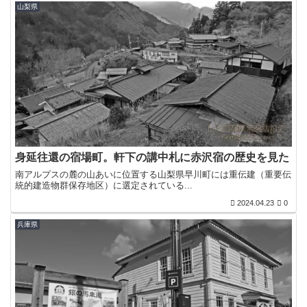
山梨県
身延往還の宿場町。軒下の講中札に赤沢宿の歴史を見た
南アルプスの麓の山あいに位置する山梨県早川町には重伝建（重要伝
統的建造物群保存地区）に選定されている...
2024.04.23
0
兵庫県