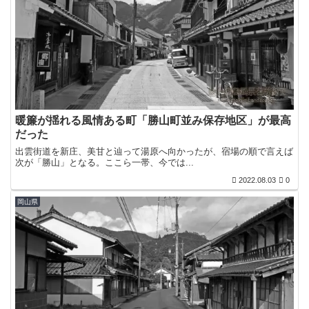
暖簾が揺れる風情ある町「勝山町並み保存地区」が最高
だった
出雲街道を新庄、美甘と辿って湯原へ向かったが、宿場の順で言えば
次が「勝山」となる。ここら一帯、今では...
2022.08.03
0
岡山県