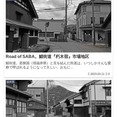
Road of SABA。鯖街道『朽木宿』市場地区
鯖街道。若狭国（現福井県）と京を結んだ街道は、いつしかそんな愛
称で呼ばれるようになって久しい。おもに...
2023.03.11
0
福井県