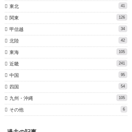
41
東北
126
関東
34
甲信越
42
北陸
105
東海
241
近畿
95
中国
54
四国
105
九州・沖縄
6
その他
過去の記事