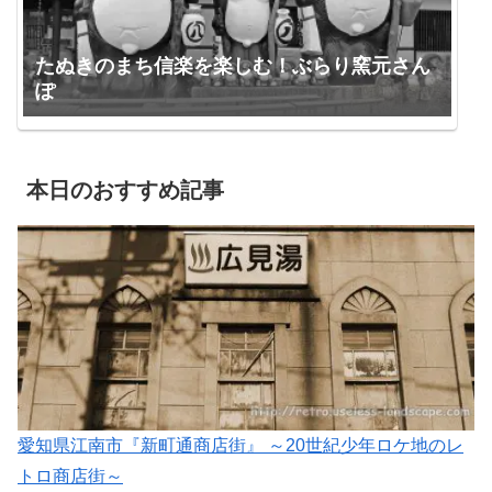
たぬきのまち信楽を楽しむ！ぶらり窯元さん
ぽ
本日のおすすめ記事
愛知県江南市『新町通商店街』 ～20世紀少年ロケ地のレ
トロ商店街～