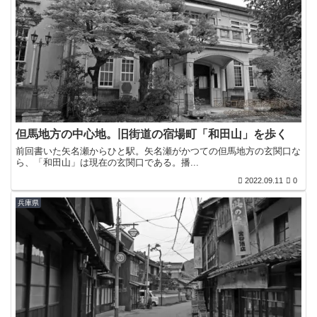
但馬地方の中心地。旧街道の宿場町「和田山」を歩く
前回書いた矢名瀬からひと駅。矢名瀬がかつての但馬地方の玄関口な
ら、「和田山」は現在の玄関口である。播...
2022.09.11
0
兵庫県