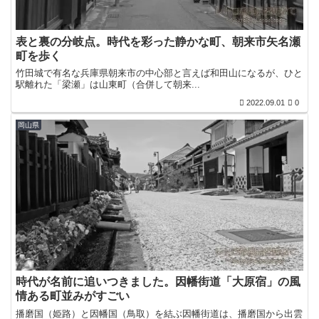
表と裏の分岐点。時代を彩った静かな町、朝来市矢名瀬
町を歩く
竹田城で有名な兵庫県朝来市の中心部と言えば和田山になるが、ひと
駅離れた「梁瀬」は山東町（合併して朝来...
2022.09.01
0
岡山県
時代が名前に追いつきました。因幡街道「大原宿」の風
情ある町並みがすごい
播磨国（姫路）と因幡国（鳥取）を結ぶ因幡街道は、播磨国から出雲