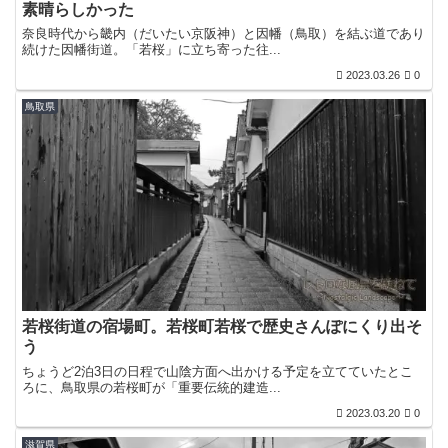
素晴らしかった
奈良時代から畿内（だいたい京阪神）と因幡（鳥取）を結ぶ道であり
続けた因幡街道。「若桜」に立ち寄った往...
2023.03.26
0
鳥取県
若桜街道の宿場町。若桜町若桜で歴史さんぽにくり出そ
う
ちょうど2泊3日の日程で山陰方面へ出かける予定を立てていたとこ
ろに、鳥取県の若桜町が「重要伝統的建造...
2023.03.20
0
滋賀県