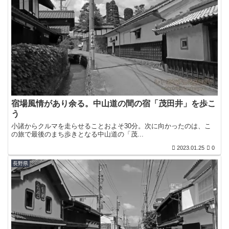
宿場風情があり余る。中山道の間の宿「茂田井」を歩こ
う
小諸からクルマを走らせることおよそ30分。次に向かったのは、こ
の旅で最後のまち歩きとなる中山道の「茂...
2023.01.25
0
長野県