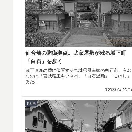
仙台藩の防衛拠点。武家屋敷が残る城下町
「白石」を歩く
蔵王連峰の麓に位置する宮城県最南端の白石市。有名
なのは「宮城蔵王キツネ村」「白石温麺」「こけし」
あた...
2023.04.25
長野県