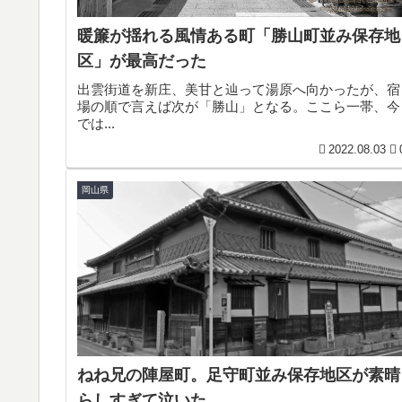
暖簾が揺れる風情ある町「勝山町並み保存地
区」が最高だった
出雲街道を新庄、美甘と辿って湯原へ向かったが、宿
場の順で言えば次が「勝山」となる。ここら一帯、今
では...
2022.08.03
岡山県
ねね兄の陣屋町。足守町並み保存地区が素晴
らしすぎて泣いた