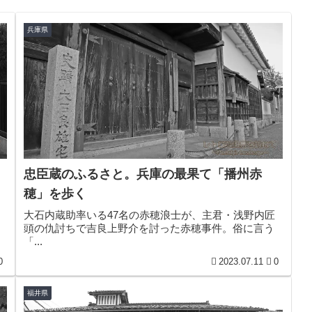
兵庫県
忠臣蔵のふるさと。兵庫の最果て「播州赤
穂」を歩く
大石内蔵助率いる47名の赤穂浪士が、主君・浅野内匠
頭の仇討ちで吉良上野介を討った赤穂事件。俗に言う
「...
0
2023.07.11
0
福井県