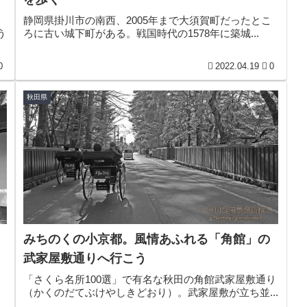
静岡県掛川市の南西、2005年まで大須賀町だったとこ
う
ろに古い城下町がある。戦国時代の1578年に築城...
0
2022.04.19
0
秋田県
みちのくの小京都。風情あふれる「角館」の
武家屋敷通りへ行こう
「さくら名所100選」で有名な秋田の角館武家屋敷通り
（かくのだてぶけやしきどおり）。武家屋敷が立ち並...