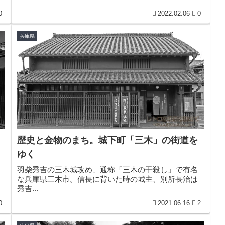
0
2022.02.06
0
兵庫県
歴史と金物のまち。城下町「三木」の街道を
ゆく
羽柴秀吉の三木城攻め、通称「三木の干殺し」で有名
な兵庫県三木市。信長に背いた時の城主、別所長治は
秀吉...
0
2021.06.16
2