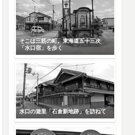
そこは三筋の町。東海道五十三次
「水口宿」を歩く
水口の遊里「石倉新地跡」を訪ねて