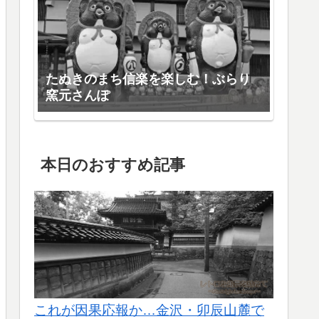
たぬきのまち信楽を楽しむ！ぶらり
窯元さんぽ
本日のおすすめ記事
これが因果応報か…金沢・卯辰山麓で