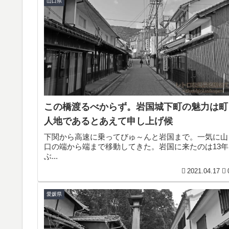
山口県
この橋渡るべからず。岩国城下町の魅力は町
人地であるとあえて申し上げ候
下関から高速に乗ってびゅ～んと岩国まで。一気に山
口の端から端まで移動してきた。岩国に来たのは13年
ぶ...
2021.04.17
愛媛県