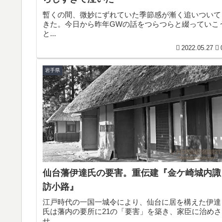
暫くの間、微妙にずれていた季節感が漸く追いついて
きた。今日から昨年GWの話をつらつらと綴っていこ
と...
2022.05.27
岩手県
仙台藩伊達氏の要害。重伝建『金ケ崎城内諏
訪小路』
江戸時代の一国一城令により、仙台に居を構えた伊達
氏は藩内の要所に21の「要害」を築き、家臣に治めさ
せ...