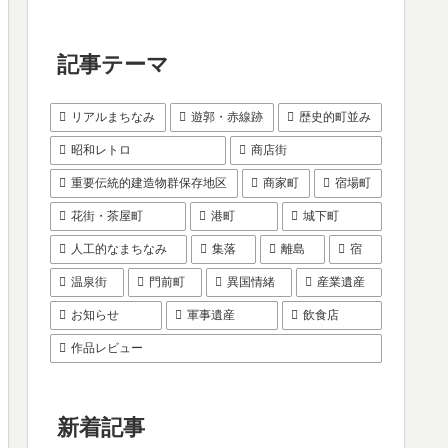
記事テーマ
リアルまちなみ
遊郭・赤線跡
歴史的町並み
昭和レトロ
商店街
重要伝統的建造物群保存地区
商家町
宿場町
花街・茶屋町
港町
城下町
人工的なまちなみ
集落
離島
宿
温泉街
門前町
異国情緒
産業遺産
お知らせ
軍事遺産
飲食店
作品レビュー
新着記事