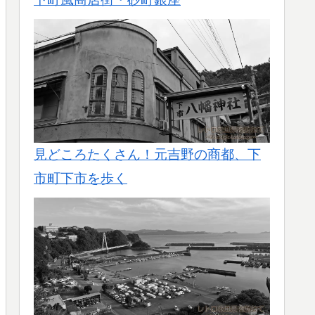
見どころたくさん！元吉野の商都、下
市町下市を歩く