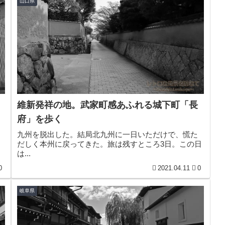
山口県
維新発祥の地。武家町感あふれる城下町「長
府」を歩く
九州を脱出した。結局北九州に一日いただけで、慌た
だしく本州に戻ってきた。旅は残すところ3日。この日
は...
0
2021.04.11
0
岐阜県