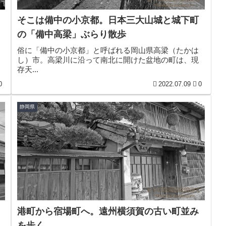
そこは備中の小京都。日本三大山城と城下町
の「備中高梁」ぶらり散歩
俗に「備中の小京都」と呼ばれる岡山県高梁（たかは
し）市。高梁川に沿って南北に開けた盆地の町は、現
存天...
0
2022.07.09
0
静岡県
港町から宿場町へ。遠州横須賀の古い町並み
を歩く