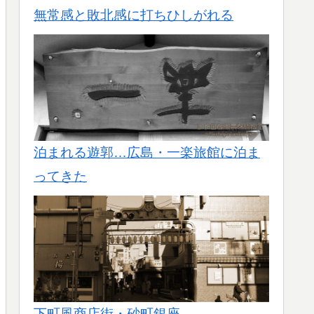
無常感と敗北感に打ちひしがれる
泊まれる遊郭…広島・一楽旅館に泊ま
ってきた
下町風商店街・砂町銀座