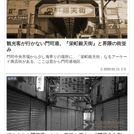
観光客が行かない門司港。『栄町銀天街』と界隈の街並
み
門司中央市場から少し海寄りの場所に、「栄町銀天街」なるアーケー
ド商店街がある。ここは昔から門司港地区...
2020.01.11
0
福岡県