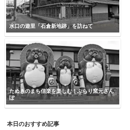
水口の遊里「石倉新地跡」を訪ねて
たぬきのまち信楽を楽しむ！ぶらり窯元さん
ぽ
本日のおすすめ記事