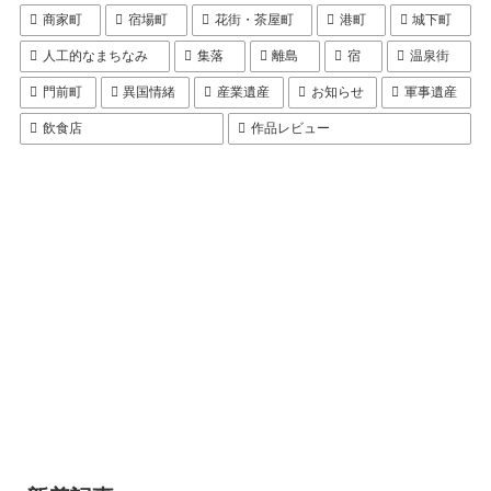
商家町
宿場町
花街・茶屋町
港町
城下町
人工的なまちなみ
集落
離島
宿
温泉街
門前町
異国情緒
産業遺産
お知らせ
軍事遺産
飲食店
作品レビュー