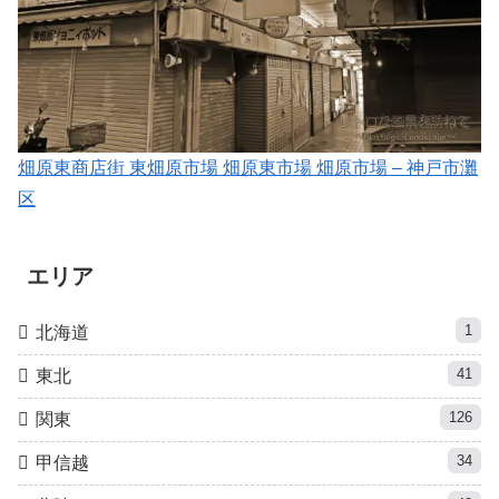
畑原東商店街 東畑原市場 畑原東市場 畑原市場 – 神戸市灘
区
エリア
1
北海道
41
東北
126
関東
34
甲信越