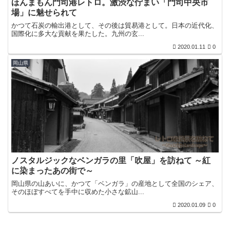
ほんまもん門司港レトロ。激渋な佇まい「門司中央市
場」に魅せられて
かつて石炭の輸出港として、その後は貿易港として。日本の近代化、
国際化に多大な貢献を果たした。九州の玄...
2020.01.11
0
岡山県
ノスタルジックなベンガラの里「吹屋」を訪ねて ～紅
に染まったあの街で～
岡山県の山あいに、かつて「ベンガラ」の産地として全国のシェア、
そのほぼすべてを手中に収めた小さな鉱山...
2020.01.09
0