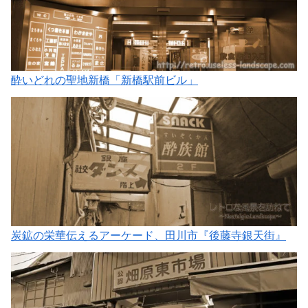
酔いどれの聖地新橋「新橋駅前ビル」
炭鉱の栄華伝えるアーケード、田川市『後藤寺銀天街』