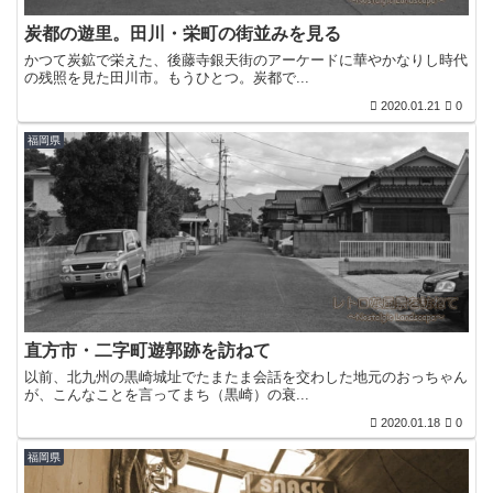
炭都の遊里。田川・栄町の街並みを見る
かつて炭鉱で栄えた、後藤寺銀天街のアーケードに華やかなりし時代
の残照を見た田川市。もうひとつ。炭都で...
2020.01.21
0
福岡県
直方市・二字町遊郭跡を訪ねて
以前、北九州の黒崎城址でたまたま会話を交わした地元のおっちゃん
が、こんなことを言ってまち（黒崎）の衰...
2020.01.18
0
福岡県