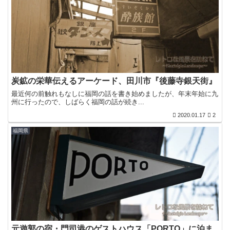
炭鉱の栄華伝えるアーケード、田川市『後藤寺銀天街』
最近何の前触れもなしに福岡の話を書き始めましたが、年末年始に九
州に行ったので、しばらく福岡の話が続き...
2020.01.17
2
福岡県
元遊郭の宿・門司港のゲストハウス「PORTO」に泊ま