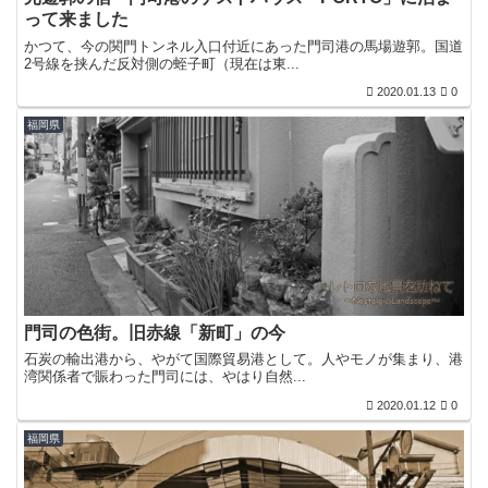
って来ました
かつて、今の関門トンネル入口付近にあった門司港の馬場遊郭。国道
2号線を挟んだ反対側の蛭子町（現在は東...
2020.01.13
0
福岡県
門司の色街。旧赤線「新町」の今
石炭の輸出港から、やがて国際貿易港として。人やモノが集まり、港
湾関係者で賑わった門司には、やはり自然...
2020.01.12
0
福岡県