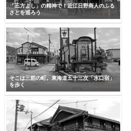
「三方よし」の精神で！近江日野商人のふる
さとを巡ろう
そこは三筋の町。東海道五十三次「水口宿」
を歩く