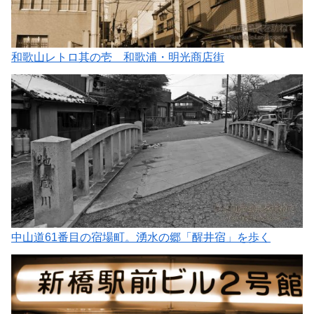
和歌山レトロ其の壱 和歌浦・明光商店街
中山道61番目の宿場町。湧水の郷「醒井宿」を歩く