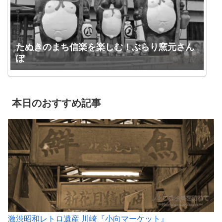
たぬきのまち信楽を楽しむ！ぶらり窯元さん
ぽ
本日のおすすめ記事
激渋昭和レトロ遺産 川崎『小向マーケット』