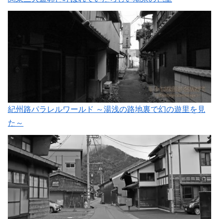
紀州路パラレルワールド ～湯浅の路地裏で幻の遊里を見
た～