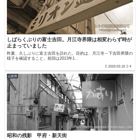
しばらくぶりの富士吉田。月江寺界隈は相変わらず時が
止まっていました
昨夏、久しぶりに富士吉田を訪れた。目的は、月江寺～下吉田界隈の
様子を確認すること。前回は2013年1...
2020.03.18
4
山梨県
昭和の残影 甲府・新天街