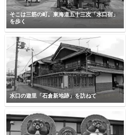
そこは三筋の町。東海道五十三次「水口宿」
を歩く
水口の遊里「石倉新地跡」を訪ねて