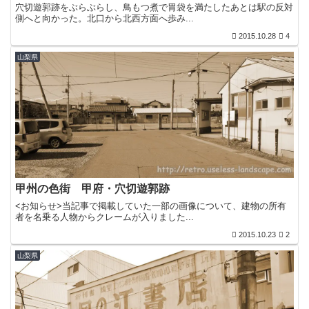
穴切遊郭跡をぶらぶらし、鳥もつ煮で胃袋を満たしたあとは駅の反対
側へと向かった。北口から北西方面へ歩み...
2015.10.28
4
山梨県
甲州の色街 甲府・穴切遊郭跡
<お知らせ>当記事で掲載していた一部の画像について、建物の所有
者を名乗る人物からクレームが入りました...
2015.10.23
2
山梨県