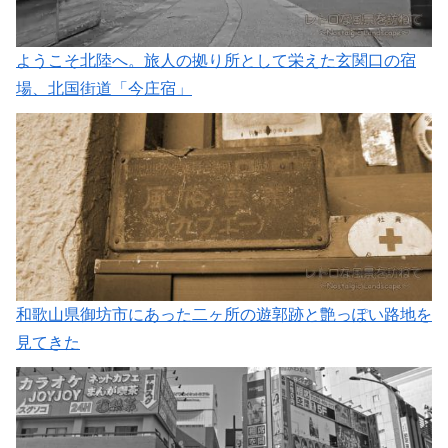
ようこそ北陸へ。旅人の拠り所として栄えた玄関口の宿
場、北国街道「今庄宿」
和歌山県御坊市にあった二ヶ所の遊郭跡と艶っぽい路地を
見てきた