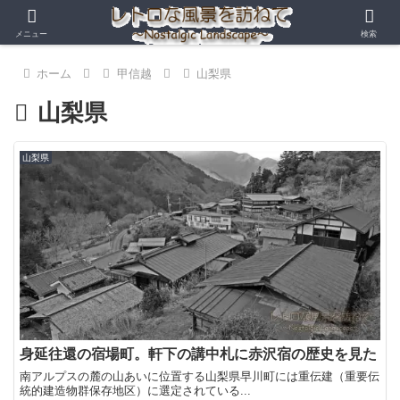
メニュー
検索
ホーム
甲信越
山梨県
山梨県
山梨県
身延往還の宿場町。軒下の講中札に赤沢宿の歴史を見た
南アルプスの麓の山あいに位置する山梨県早川町には重伝建（重要伝
統的建造物群保存地区）に選定されている...