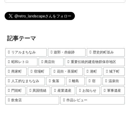
記事テーマ
リアルまちなみ
遊郭・赤線跡
歴史的町並み
昭和レトロ
商店街
重要伝統的建造物群保存地区
商家町
宿場町
花街・茶屋町
港町
城下町
人工的なまちなみ
集落
離島
宿
温泉街
門前町
異国情緒
産業遺産
お知らせ
軍事遺産
飲食店
作品レビュー