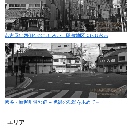
名古屋は西側がおもしろい…駅裏地区ぶらり散歩
博多・新柳町遊郭跡 ～色街の残影を求めて～
エリア