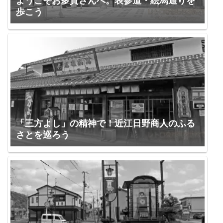
ようこそお多賀さんへ。表参道・絵馬通りを
歩こう
「三方よし」の精神で！近江日野商人のふる
さとを巡ろう