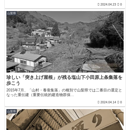
2024.04.23
0
山梨県
珍しい「突き上げ屋根」が残る塩山下小田原上条集落を
歩こう
2015年7月、「山村・養蚕集落」の種別で山梨県では二番目の選定と
なった重伝建（重要伝統的建造物群保...
2024.04.14
0
山梨県