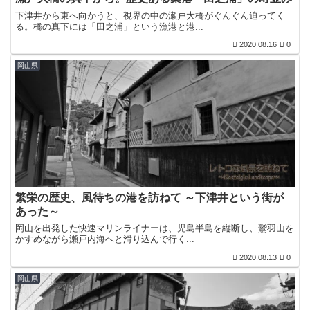
下津井から東へ向かうと、視界の中の瀬戸大橋がぐんぐん迫ってく
る。橋の真下には「田之浦」という漁港と港...
2020.08.16
0
岡山県
繁栄の歴史、風待ちの港を訪ねて ～下津井という街が
あった～
岡山を出発した快速マリンライナーは、児島半島を縦断し、鷲羽山を
かすめながら瀬戸内海へと滑り込んで行く...
2020.08.13
0
岡山県