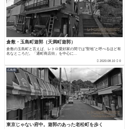
倉敷・玉島町遊郭（天満町遊郭）
倉敷の玉島町と言えば、レトロ愛好家の間では“聖地”と呼べるほど有
名なところだ。「通町商店街」を中心に...
2020.08.10
0
広島県
東京じゃない府中。遊郭のあった老松町を歩く