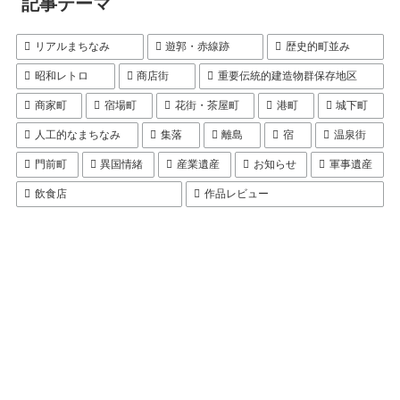
記事テーマ
リアルまちなみ
遊郭・赤線跡
歴史的町並み
昭和レトロ
商店街
重要伝統的建造物群保存地区
商家町
宿場町
花街・茶屋町
港町
城下町
人工的なまちなみ
集落
離島
宿
温泉街
門前町
異国情緒
産業遺産
お知らせ
軍事遺産
飲食店
作品レビュー