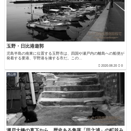
玉野・日比港遊郭
児島半島の南東に位置する玉野市は、四国や瀬戸内の離島への船便が
発着する要港、宇野港を擁する市だ。この...
2020.08.20
0
岡山県
瀬戸大橋の真下から。歴史ある集落「田之浦」の町並み