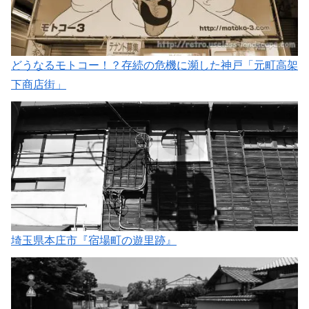
どうなるモトコー！？存続の危機に瀕した神戸「元町高架
下商店街」
埼玉県本庄市『宿場町の遊里跡』