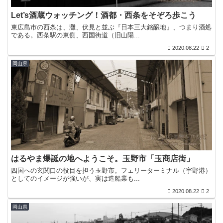
Let’s酒蔵ウォッチング！酒都・西条をそぞろ歩こう
東広島市の西条は、灘、伏見と並ぶ『日本三大銘醸地』、つまり酒処
である。西条駅の東側、西国街道（旧山陽...
2020.08.22
2
岡山県
はるやま爆誕の地へようこそ。玉野市「玉商店街」
四国への玄関口の役目を担う玉野市。フェリーターミナル（宇野港）
としてのイメージが強いが、実は造船業も...
2020.08.22
2
岡山県