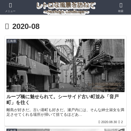
メニュー
検索
2020-08
広島県
ループ橋に魅せられて。シーサイド古い町並み「音戸
町」を往く
離島が好きだ。古い港町も好きだ。瀬戸内には、そんな紳士淑女を満
足させてくれる場所が掃いて捨てるほどあ...
2020.08.30
2
広島県