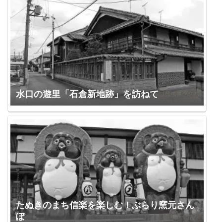
水口の遊里「石倉新地跡」を訪ねて
たぬきのまち信楽を楽しむ！ぶらり窯元さん
ぽ