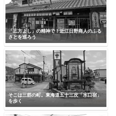
「三方よし」の精神で！近江日野商人のふる
さとを巡ろう
そこは三筋の町。東海道五十三次「水口宿」
を歩く