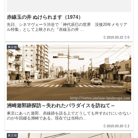
赤線玉の井 ぬけられます（1974）
先日、シネマヴェーラ渋谷で「神代辰巳の世界 没後20年メモリア
ル特集」として上映された『赤線玉の井 ...
2015.03.22
0
東京都
洲崎遊郭跡探訪～失われたパラダイスを訪ねて～
東京にあった遊郭、赤線跡を語る上でどうしても外すわけにいかない
のが今回綴る洲崎である。現在では当時の...
2015.03.20
2
東京都