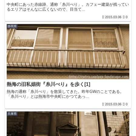
中央町にあった赤線跡、通称「糸川べり」。カフェー建築が残ってい
るエリアはそんなに広くないので、目当て...
2015.03.06
0
静岡県
熱海の旧私娼街『糸川べり』を歩く[1]
熱海の通称「糸川べり」を散策してきた。昨年GWのことである。
「糸川べり」とは熱海市中央町にかつてあっ...
2015.03.06
0
兵庫県