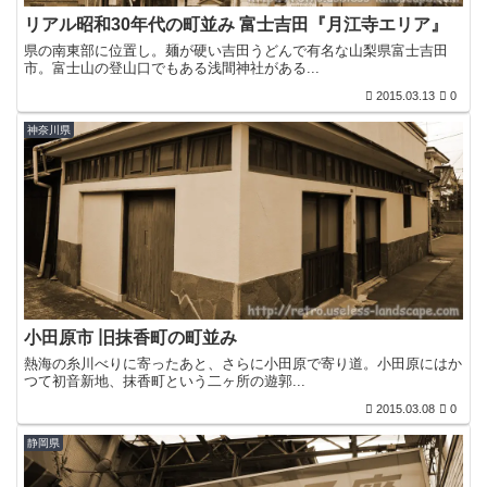
リアル昭和30年代の町並み 富士吉田『月江寺エリア』
県の南東部に位置し。麺が硬い吉田うどんで有名な山梨県富士吉田
市。富士山の登山口でもある浅間神社がある...
2015.03.13
0
神奈川県
小田原市 旧抹香町の町並み
熱海の糸川べりに寄ったあと、さらに小田原で寄り道。小田原にはか
つて初音新地、抹香町という二ヶ所の遊郭...
2015.03.08
0
静岡県