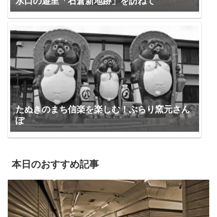
水口の遊里「石倉新地跡」を訪ねて
たぬきのまち信楽を楽しむ！ぶらり窯元さん
ぽ
本日のおすすめ記事