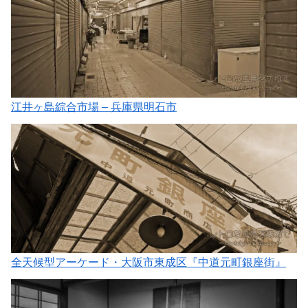
江井ヶ島綜合市場 – 兵庫県明石市
全天候型アーケード・大阪市東成区『中道元町銀座街』