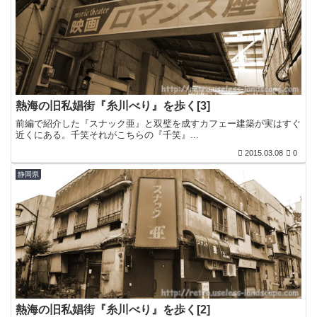
熱海の旧私娼街『糸川べり』を歩く[3]
前編で紹介した『スナック亜』と双璧を成すカフェー建築が実はすぐ
近くにある。千笑それがこちらの『千笑』...
2015.03.08
0
静岡県
熱海の旧私娼街『糸川べり』を歩く[2]