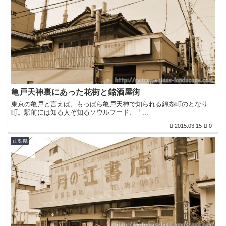
亀戸天神裏にあった花街と銘酒屋街
東京の亀戸と言えば、もっぱら亀戸天神で知られる錦糸町のとなり
町。駅前には知る人ぞ知るソウルフード、「...
2015.03.15
0
山梨県