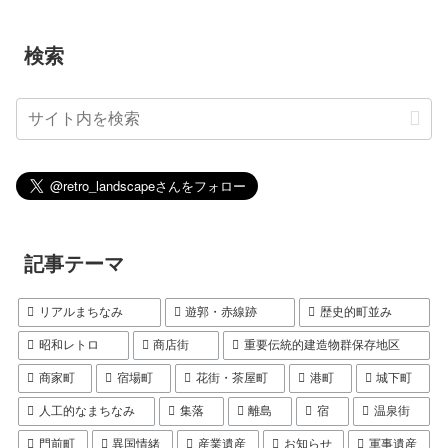
検索
記事テーマ
リアルまちなみ
遊郭・赤線跡
歴史的町並み
昭和レトロ
商店街
重要伝統的建造物群保存地区
商家町
宿場町
花街・茶屋町
港町
城下町
人工的なまちなみ
集落
離島
宿
温泉街
門前町
異国情緒
産業遺産
お知らせ
軍事遺産