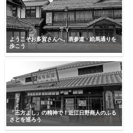
ようこそお多賀さんへ。表参道・絵馬通りを
歩こう
「三方よし」の精神で！近江日野商人のふる
さとを巡ろう