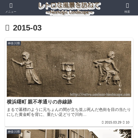
メニュー
検索
2015-03
神奈川県
横浜曙町 親不孝通りの赤線跡
まるで墓標のように元ちょんの間が立ち並ぶ死んだ色街を目の当たり
にした黄金町を背に、重たい足どりで川向...
2015.03.29
10
神奈川県