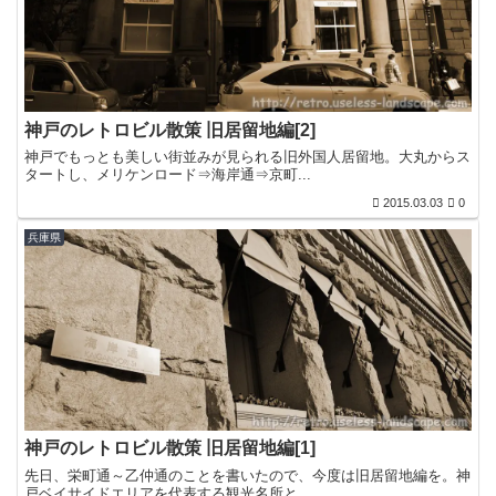
神戸のレトロビル散策 旧居留地編[2]
神戸でもっとも美しい街並みが見られる旧外国人居留地。大丸からス
タートし、メリケンロード⇒海岸通⇒京町...
2015.03.03
0
兵庫県
神戸のレトロビル散策 旧居留地編[1]
先日、栄町通～乙仲通のことを書いたので、今度は旧居留地編を。神
戸ベイサイドエリアを代表する観光名所と...