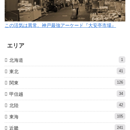
この活気は異常。神戸最強アーケード『大安亭市場』
エリア
1
北海道
41
東北
126
関東
34
甲信越
42
北陸
105
東海
241
近畿