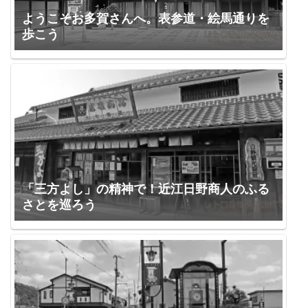
ようこそお多賀さんへ。表参道・絵馬通りを
歩こう
「三方よし」の精神で！近江日野商人のふる
さとを巡ろう