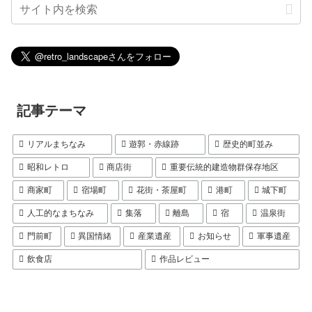
記事テーマ
リアルまちなみ
遊郭・赤線跡
歴史的町並み
昭和レトロ
商店街
重要伝統的建造物群保存地区
商家町
宿場町
花街・茶屋町
港町
城下町
人工的なまちなみ
集落
離島
宿
温泉街
門前町
異国情緒
産業遺産
お知らせ
軍事遺産
飲食店
作品レビュー