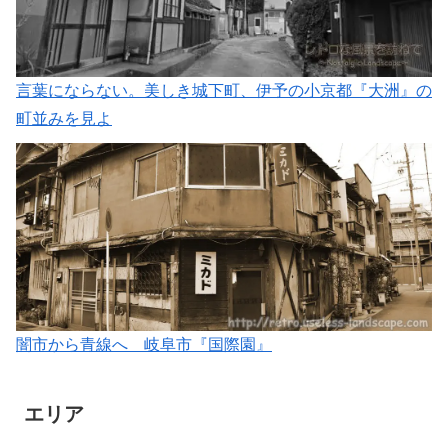
言葉にならない。美しき城下町、伊予の小京都『大洲』の
町並みを見よ
闇市から青線へ 岐阜市『国際園』
エリア