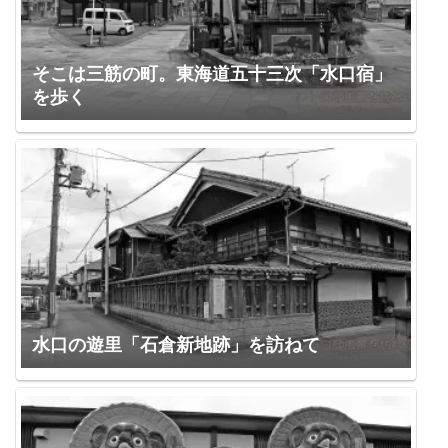
そこは三筋の町。東海道五十三次「水口宿」
を歩く
水口の遊里「石倉新地跡」を訪ねて