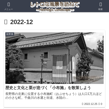
メニュー
検索
2022-12
長野県
歴史と文化と栗が息づく「小布施」を散策しよう
長野県の北東に位置する小布施町（おぶせちょう）は人口1万人ほど
の小さな町。千曲川の水運と街道、水陸の...
2022.12.25
0