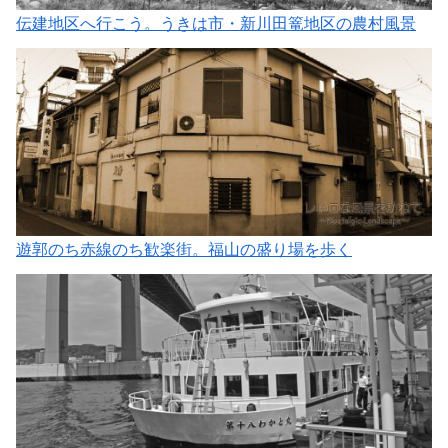
伝建地区へ行こう。うきは市・新川田篭地区の農村風景
遊郭のち赤線のち歓楽街。福山の盛り場を歩く