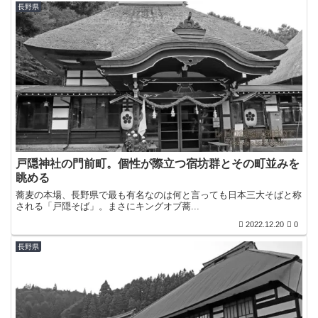
長野県
戸隠神社の門前町。個性が際立つ宿坊群とその町並みを
眺める
蕎麦の本場、長野県で最も有名なのは何と言っても日本三大そばと称
される「戸隠そば」。まさにキングオブ蕎...
2022.12.20
0
長野県