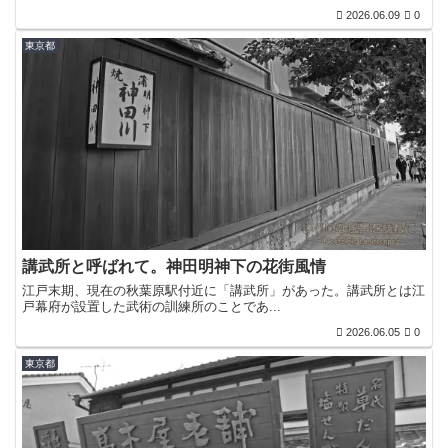
2026.06.09
0
東京都
講武所と呼ばれて。神田明神下の花街風情
江戸末期、現在の秋葉原駅付近に「講武所」があった。講武所とは江
戸幕府が設置した武術の訓練所のことであ...
2026.06.05
0
東京都