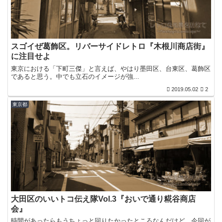
スゴイぜ葛飾区。リバーサイドレトロ『木根川商店街』
に注目せよ
東京における「下町三傑」と言えば、やはり墨田区、台東区、葛飾区
であると思う。中でも立石のイメージが強...
2019.05.02
2
東京都
大田区のいいトコ伝え隊Vol.3『おいで通り糀谷商店
会』
時間があったらもうちょっと回りたかったところなんだけど、今回が