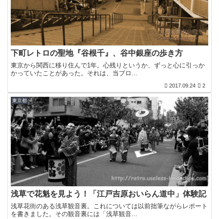
下町レトロの聖地『谷根千』、谷中銀座の歩き方
東京から関西に移り住んで1年。心残りというか、ずっと心に引っか
かっていたことがあった。それは、当ブロ...
2017.09.24
2
東京都
浅草で花魁を見よう！「江戸吉原おいらん道中」体験記
浅草花街のある浅草観音裏。これについては以前拙筆ながらレポート
を書きました。その観音裏には「浅草観音...