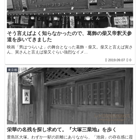
そう言えばよく知らなかったので、葛飾の柴又帝釈天参
道を歩いてきました
映画「男はつらいよ」の舞台となった葛飾・柴又。柴又と言えば寅さ
ん、寅さんと言えば柴又ぐらい強烈なイメ...
2019.09.07
0
東京都
栄華の名残を探し求めて。『大塚三業地』を歩く
豊島区大塚。わずか一駅の距離にありながら、「池袋」の存在感に霞