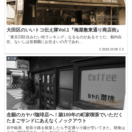
大田区のいいトコ伝え隊Vol.1『梅屋敷東通り商店街』
「東京23区住みたい街ランキング」なるものがあるそうだ。都内在
住、ないしは首都圏にお住まいの方であれ...
2018.10.08
2
東京都
念願のカヤバ珈琲店へ！築100年の町家喫茶でいただく
たまごサンドにあえなくノックアウト
谷中銀座、初音小路を散策したら予定通り小腹が空いてきた。朝食は