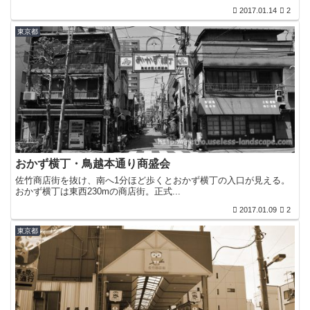
2017.01.14
2
東京都
おかず横丁・鳥越本通り商盛会
佐竹商店街を抜け、南へ1分ほど歩くとおかず横丁の入口が見える。
おかず横丁は東西230mの商店街。正式...
2017.01.09
2
東京都