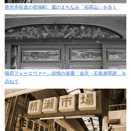
善光寺街道の宿場町。蔵のまちなみ「稲荷山」を歩く
猫窓フォーエヴァー…追憶の楽園「金沢・石坂遊郭跡」を
訪ねて