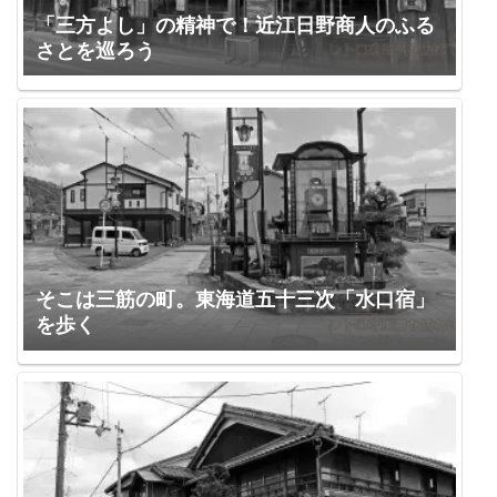
「三方よし」の精神で！近江日野商人のふる
さとを巡ろう
そこは三筋の町。東海道五十三次「水口宿」
を歩く