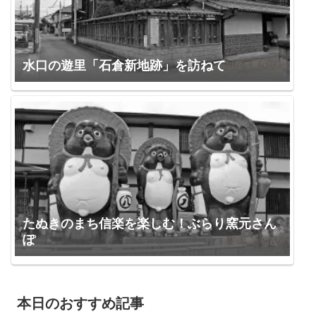
水口の遊里「石倉新地跡」を訪ねて
たぬきのまち信楽を楽しむ！ぶらり窯元さん
ぽ
本日のおすすめ記事