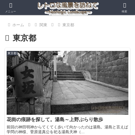
メニュー
検索
ホーム
関東
東京都
東京都
東京都
花街の痕跡を探して。湯島～上野ぶらり散歩
前回の神田明神からてくてく歩いて向かったのは湯島。湯島と言えば
学問の神様、菅原道真公を祀る湯島天神（...