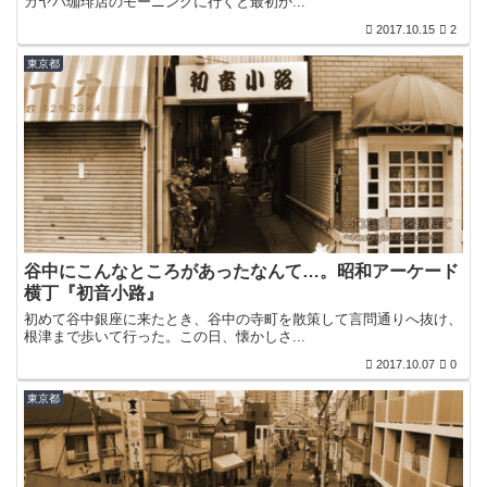
カヤバ珈琲店のモーニングに行くと最初か...
2017.10.15
2
東京都
谷中にこんなところがあったなんて…。昭和アーケード
横丁『初音小路』
初めて谷中銀座に来たとき、谷中の寺町を散策して言問通りへ抜け、
根津まで歩いて行った。この日、懐かしさ...
2017.10.07
0
東京都