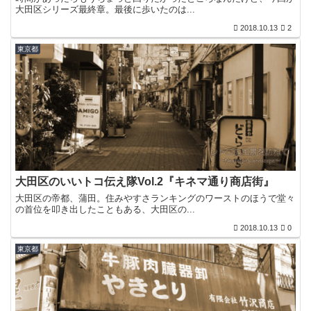
大田区シリーズ最終章。最後に歩いたのは...
2018.10.13
2
東京都
大田区のいいトコ伝え隊Vol.2『キネマ通り商店街』
大田区の帝都、蒲田。住みやすさランキングのワーストのほうで堂々
の首位を叩き出したこともある、大田区の...
2018.10.13
0
東京都