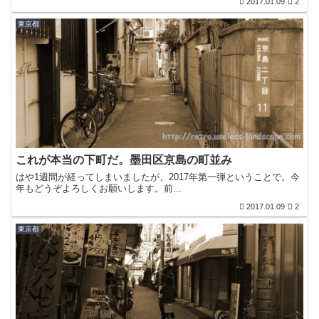
2017.01.09
2
東京都
これが本当の下町だ。墨田区京島の町並み
はや1週間が経ってしまいましたが、2017年第一弾ということで。今
年もどうぞよろしくお願いします。前...
2017.01.09
2
東京都