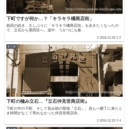
下町ですが何か…？「キラキラ橘商店街」
前回の続き。久しぶりに「キラキラ橘商店街」を歩きたくなったの
で、立石から墨田区へ。道中、うかつにも春...
2016.12.29
2
東京都
下町の極み立石…『立石仲見世商店街』
下町の中の下町。そして呑み助の聖地『立石』。呑んべ横丁に来たと
き時間がなくて寄れなかった仲見世商店街...
2016.12.20
4