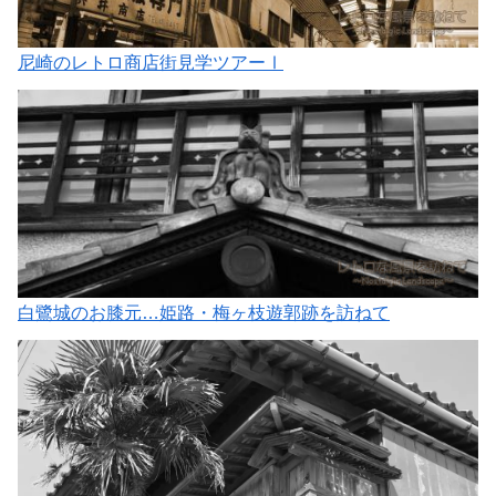
尼崎のレトロ商店街見学ツアーⅠ
白鷺城のお膝元…姫路・梅ヶ枝遊郭跡を訪ねて