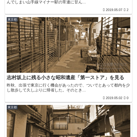
んでしまい山手線マイナー駅の常連に甘ん...
2019.05.07
2
東京都
志村坂上に残る小さな昭和遺産「第一ストア」を見る
昨秋、出張で東京に行く機会があったので、ついでとあって都内を少
し散歩して久しぶりに帰省した。そのとき...
2019.05.02
0
東京都