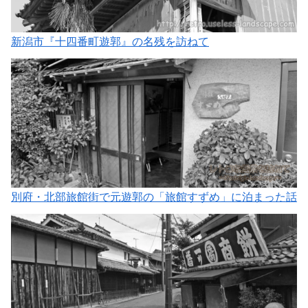
新潟市『十四番町遊郭』の名残を訪ねて
別府・北部旅館街で元遊郭の「旅館すずめ」に泊まった話