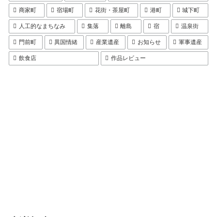
商家町
宿場町
花街・茶屋町
港町
城下町
人工的なまちなみ
集落
離島
宿
温泉街
門前町
異国情緒
産業遺産
お知らせ
軍事遺産
飲食店
作品レビュー