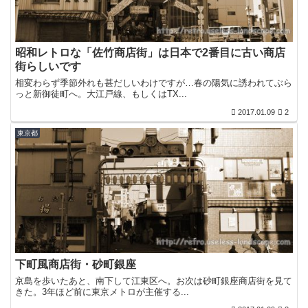
昭和レトロな「佐竹商店街」は日本で2番目に古い商店
街らしいです
相変わらず季節外れも甚だしいわけですが…春の陽気に誘われてぶら
っと新御徒町へ。大江戸線、もしくはTX...
2017.01.09
2
東京都
下町風商店街・砂町銀座
京島を歩いたあと、南下して江東区へ。お次は砂町銀座商店街を見て
きた。3年ほど前に東京メトロが主催する...