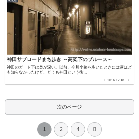
東京都
神田サブロードまち歩き ～高架下のブルース～
神田のガード下は奥が深い。以前、今川小路を歩いたときには露ほど
も知らなかったけど、どうも神田という街...
2016.12.18
0
次のページ
次
1
2
4