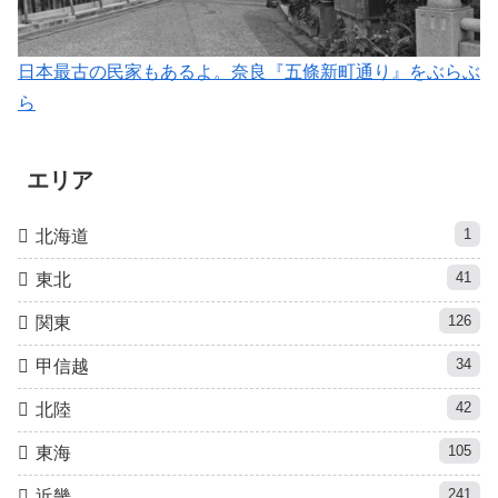
日本最古の民家もあるよ。奈良『五條新町通り』をぶらぶ
ら
エリア
1
北海道
41
東北
126
関東
34
甲信越
42
北陸
105
東海
241
近畿