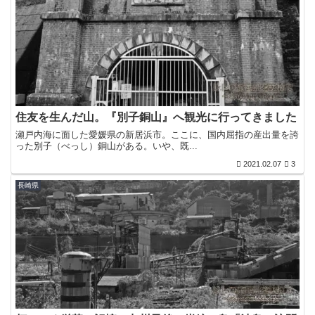
住友を生んだ山。『別子銅山』へ観光に行ってきました
瀬戸内海に面した愛媛県の新居浜市。ここに、国内屈指の産出量を誇
った別子（べっし）銅山がある。いや、既...
2021.02.07
3
長崎県