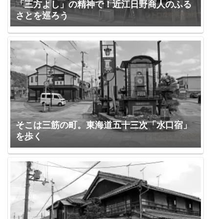
「三方よし」の精神で！近江日野商人のふる
さとを巡ろう
そこは三筋の町。東海道五十三次「水口宿」
を歩く