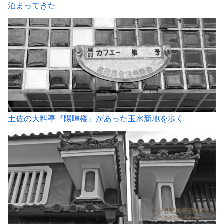
泊まってきた
土佐の大料亭『陽暉楼』があった玉水新地を歩く