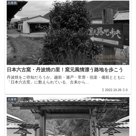
兵庫県
日本六古窯・丹波焼の里！窯元風情漂う路地を歩こう
丹波焼をご存知だろうか。越前・瀬戸・常滑・信楽・備前とともに
「日本六古窯」に数えられている、古来から...
2022.10.26
0
兵庫県