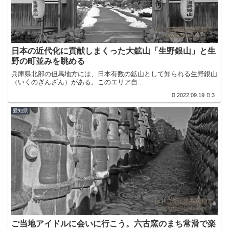
日本の近代化に貢献しまくった大鉱山「生野銀山」と生
野の町並みを眺める
兵庫県北部の但馬地方には、日本有数の鉱山として知られる生野銀山
（いくのぎんざん）がある。このエリア自...
2022.09.19
3
愛知県
ご当地アイドルに会いに行こう。六古窯のまち常滑で楽