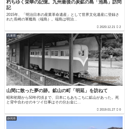
朽ちゆく栄華の記憶。九州最後の炭鉱の島「池島」訪問
記
2015年、「明治日本の産業革命遺産」として世界文化遺産に登録さ
れた長崎の軍艦島（端島）。端島は明治...
2020.12.21
2
兵庫県
山間に散った夢の跡。鉱山の町「明延」を訪ねて
昭和初期から50年代頃まで、日本にもあちこちに鉱山があった。死
と背中合わせのキツイ仕事はその分お金に...
2019.01.27
0
静岡県