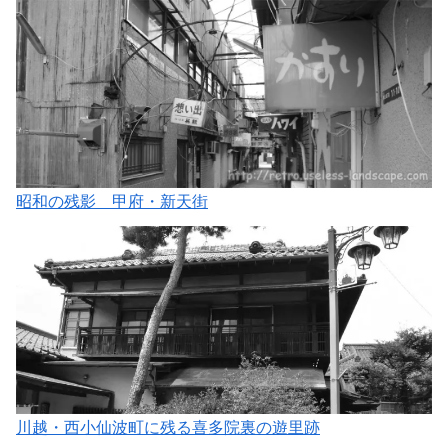
昭和の残影 甲府・新天街
川越・西小仙波町に残る喜多院裏の遊里跡