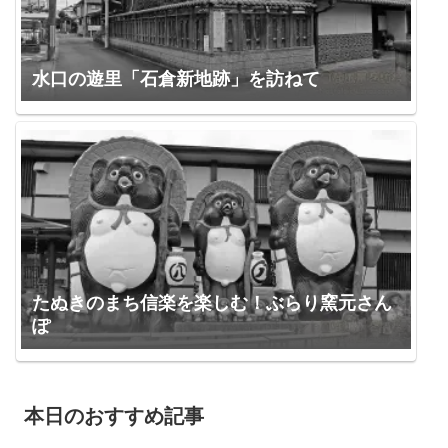
水口の遊里「石倉新地跡」を訪ねて
たぬきのまち信楽を楽しむ！ぶらり窯元さん
ぽ
本日のおすすめ記事