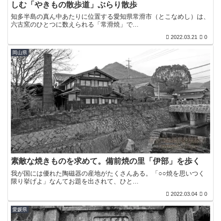
しむ「やきもの散歩道」ぶらり散歩
知多半島の真ん中あたりに位置する愛知県常滑市（とこなめし）は、
六古窯のひとつに数えられる「常滑焼」で...
2022.03.21
0
岡山県
素敵な焼きものを求めて。備前焼の里「伊部」を歩く
我が国には優れた陶磁器の産地がたくさんある。「○○焼を思いつく
限り挙げよ」なんてお題を出されて、ひと...
2022.03.04
0
愛媛県