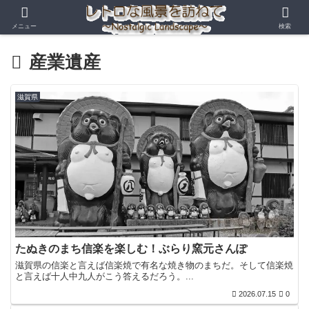
メニュー
検索
産業遺産
滋賀県
たぬきのまち信楽を楽しむ！ぶらり窯元さんぽ
滋賀県の信楽と言えば信楽焼で有名な焼き物のまちだ。そして信楽焼
と言えば十人中九人がこう答えるだろう。...
2026.07.15
0