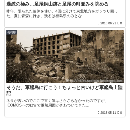
過疎の極み…足尾銅山跡と足尾の町並みを眺める
昨年、限られた連休を使い、4回に分けて東北地方をガッツリ回っ
た。夏に青森に行き、残るは福島県のみとな...
2016.06.21
0
長崎県
そうだ、軍艦島に行こう！ちょっと古いけど軍艦島上陸
記
ネタが古いのでここで書く気はさらさらなかったのですが、
ICOMOSへの勧告で俄然周囲がざわついてきた...
2015.05.11
0