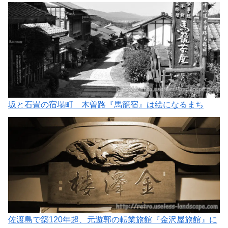
坂と石畳の宿場町 木曽路『馬籠宿』は絵になるまち
佐渡島で築120年超、元遊郭の転業旅館『金沢屋旅館』に