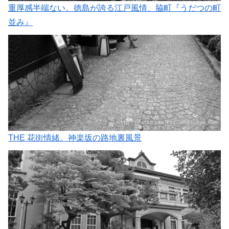
重厚感半端ない。徳島が誇る江戸風情、脇町『うだつの町
並み』
THE 花街情緒。神楽坂の路地裏風景