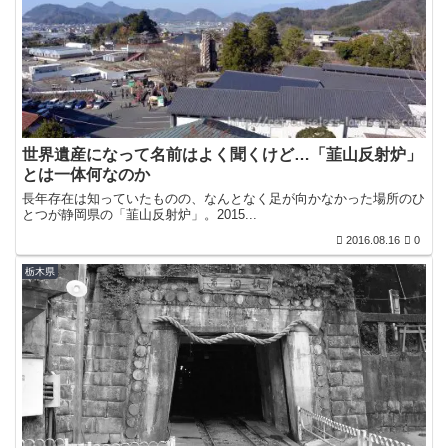
世界遺産になって名前はよく聞くけど…「韮山反射炉」
とは一体何なのか
長年存在は知っていたものの、なんとなく足が向かなかった場所のひ
とつが静岡県の「韮山反射炉」。2015...
2016.08.16
0
栃木県