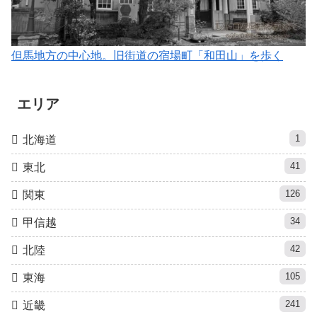
但馬地方の中心地。旧街道の宿場町「和田山」を歩く
エリア
1
北海道
41
東北
126
関東
34
甲信越
42
北陸
105
東海
241
近畿