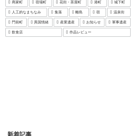
商家町
宿場町
花街・茶屋町
港町
城下町
人工的なまちなみ
集落
離島
宿
温泉街
門前町
異国情緒
産業遺産
お知らせ
軍事遺産
飲食店
作品レビュー
新着記事