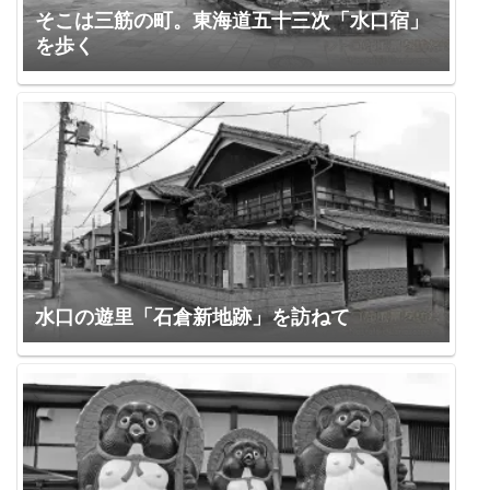
そこは三筋の町。東海道五十三次「水口宿」
を歩く
水口の遊里「石倉新地跡」を訪ねて