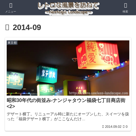
メニュー
検索
2014-09
東京都
昭和30年代の街並み-ナンジャタウン福袋七丁目商店街
<2>
デザート横丁。リニューアル時に新たにオープンした、スイーツを扱
った「福袋デザート横丁」がここなんだけ...
2014.09.02
0