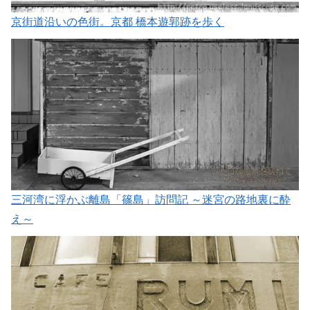
京街道沿いの色街。京都 橋本遊郭跡を歩く
三河湾に浮かぶ離島「篠島」訪問記 ～迷宮の路地裏に酔
え～