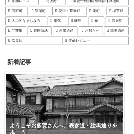
昭和レトロ
商店街
重要伝統的建造物群保存地区
商家町
宿場町
花街・茶屋町
港町
城下町
人工的なまちなみ
集落
離島
宿
温泉街
門前町
異国情緒
産業遺産
お知らせ
軍事遺産
飲食店
作品レビュー
新着記事
ようこそお多賀さんへ。表参道・絵馬通りを
歩こう