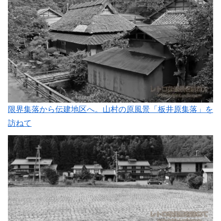
限界集落から伝建地区へ。山村の原風景「板井原集落」を
訪ねて