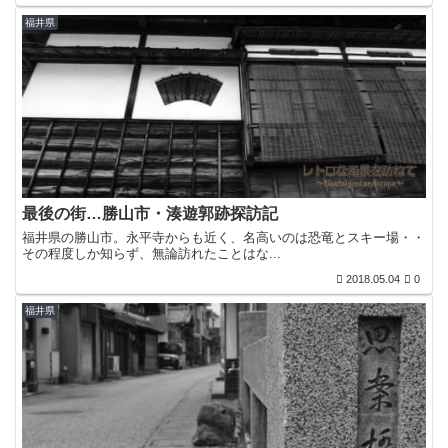
福井県
最後の街…勝山市・湊遊郭跡探訪記
福井県の勝山市。永平寺からも近く、名高いのは恐竜とスキー場・・
その程度しか知らず、無論訪れたことはな...
2018.05.04
0
福井県