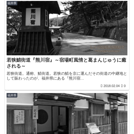
福井県
若狭鯖街道『熊川宿』～宿場町風情と葛まんじゅうに癒
される～
若狭街道。通称、鯖街道。若狭の鯖を京に運んだその街道の中継地と
して賑わったのが、福井県にある『熊川宿...
2018.02.04
0
福井県