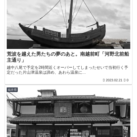
荒波を越えた男たちの夢のあと。南越前町「河野北前船
主通り」
越中八尾で予定を2時間近くオーバーしてしまったせいで当初行く予
定だった片山津温泉は諦め、あわら温泉に...
2023.02.21
0
福井県