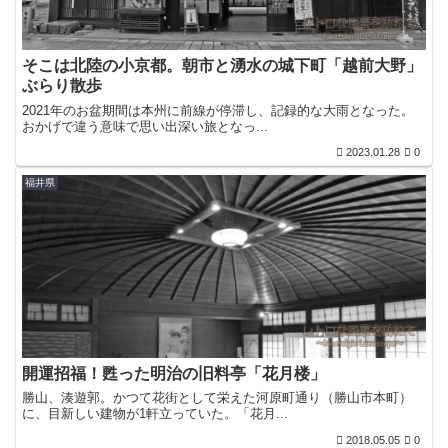
そこは北陸の小京都。朝市と湧水の城下町「越前大野」
ぶらり散歩
2021年のお盆期間は本州に前線が停滞し、記録的な大雨となった。
おかげで違う意味で思い出深い旅となっ...
2023.01.28
0
福井県
開運招福！甦った明治の旧料亭「花月楼」
勝山、湊遊郭。かつて花街として栄えた河原町通り（勝山市本町）
に、目新しい建物が1軒立っていた。「花月...
2018.05.05
0