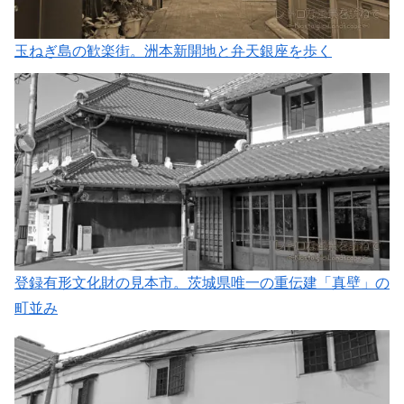
玉ねぎ島の歓楽街。洲本新開地と弁天銀座を歩く
登録有形文化財の見本市。茨城県唯一の重伝建「真壁」の
町並み