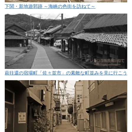
下関・新地遊郭跡 ～海峡の色街を訪ねて～
萩往還の宿場町「佐々並市」の素敵な町並みを見に行こう