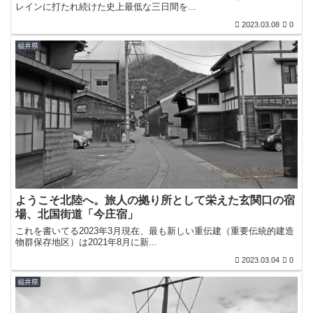
レインに打たれ続けた史上最低な三日間を...
2023.03.08
0
福井県
ようこそ北陸へ。旅人の拠り所として栄えた玄関口の宿
場、北国街道「今庄宿」
これを書いてる2023年3月現在、最も新しい重伝建（重要伝統的建造
物群保存地区）は2021年8月に新...
2023.03.04
0
福井県