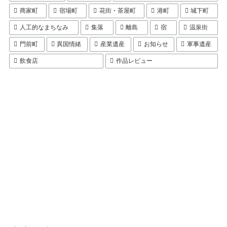
商家町
宿場町
花街・茶屋町
港町
城下町
人工的なまちなみ
集落
離島
宿
温泉街
門前町
異国情緒
産業遺産
お知らせ
軍事遺産
飲食店
作品レビュー