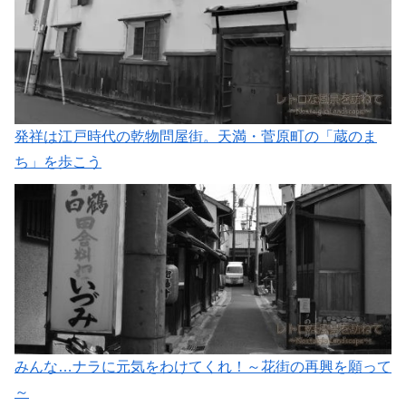
発祥は江戸時代の乾物問屋街。天満・菅原町の「蔵のま
ち」を歩こう
みんな…ナラに元気をわけてくれ！～花街の再興を願って
～