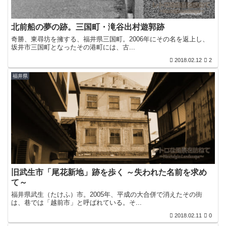
北前船の夢の跡。三国町・滝谷出村遊郭跡
奇勝、東尋坊を擁する、福井県三国町。2006年にその名を返上し、
坂井市三国町となったその港町には、古...
2018.02.12
2
福井県
旧武生市「尾花新地」跡を歩く ～失われた名前を求め
て～
福井県武生（たけふ）市。2005年、平成の大合併で消えたその街
は、巷では「越前市」と呼ばれている。そ...
2018.02.11
0