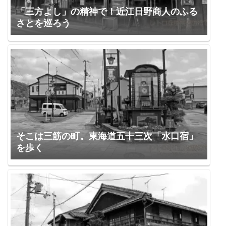
「三方よし」の精神で！近江日野商人のふる
さとを巡ろう
そこは三筋の町。東海道五十三次「水口宿」
を歩く