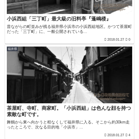
小浜西組「三丁町」最大級の旧料亭『蓬嶋楼』
昔ながらの町並みが残る福井県小浜市の小浜西組地区。かつて茶屋町
だった「三丁町」に、一般公開されている...
2018.01.27
0
福井県
茶屋町、寺町、商家町。「小浜西組」は色んな顔を持つ
素敵な町です。
舞鶴から東へ向かうと程なくして福井県に入る。そこから約30km走
ったところで、次なる目的地「小浜市」...
2018.01.27
4