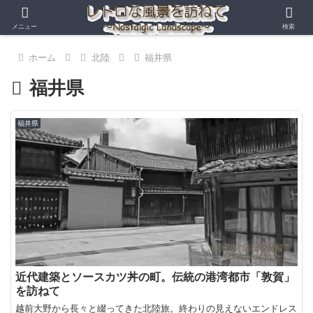
メニュー
検索
ホーム
北陸
福井県
福井県
福井県
近代建築とソースカツ丼の町。伝統の港湾都市「敦賀」
を訪ねて
越前大野から長々と綴ってきた北陸旅。終わりの見えないエンドレス