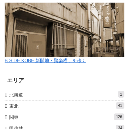
B-SIDE KOBE 新開地・聚楽横丁を歩く
エリア
1
北海道
41
東北
126
関東
34
甲信越