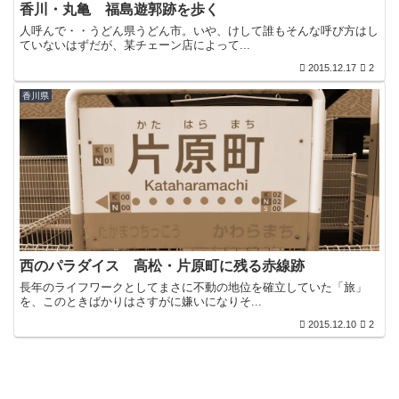
香川・丸亀 福島遊郭跡を歩く
人呼んで・・うどん県うどん市。いや、けして誰もそんな呼び方はし
ていないはずだが、某チェーン店によって...
2015.12.17
2
香川県
西のパラダイス 高松・片原町に残る赤線跡
長年のライフワークとしてまさに不動の地位を確立していた「旅」
を、このときばかりはさすがに嫌いになりそ...
2015.12.10
2