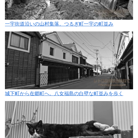
一宇街道沿いの山村集落。つるぎ町一宇の町並み
城下町から在郷町へ。八女福島の白壁な町並みを歩く