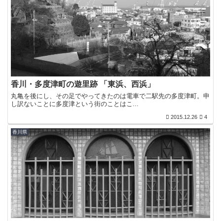
香川・多度津町の遊里跡 「東浜、西浜」
丸亀を後にし、その足でやってきたのは電車で二駅先の多度津町。申
し訳ないことに多度津という街のことはこ...
2015.12.26
4
香川県