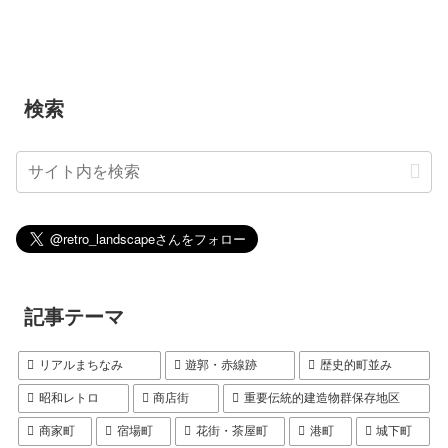
検索
記事テーマ
リアルまちなみ
遊郭・赤線跡
歴史的町並み
昭和レトロ
商店街
重要伝統的建造物群保存地区
商家町
宿場町
花街・茶屋町
港町
城下町