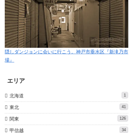
隠しダンジョンに会いに行こう。神戸市垂水区『新滝乃市
場』
エリア
1
北海道
41
東北
126
関東
34
甲信越