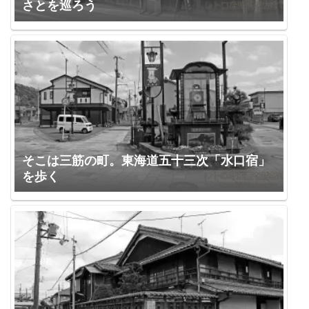
さとを巡ろう
そこは三筋の町。東海道五十三次「水口宿」
を歩く