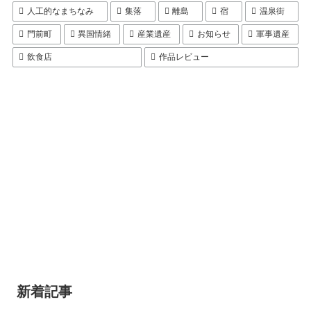
人工的なまちなみ
集落
離島
宿
温泉街
門前町
異国情緒
産業遺産
お知らせ
軍事遺産
飲食店
作品レビュー
新着記事