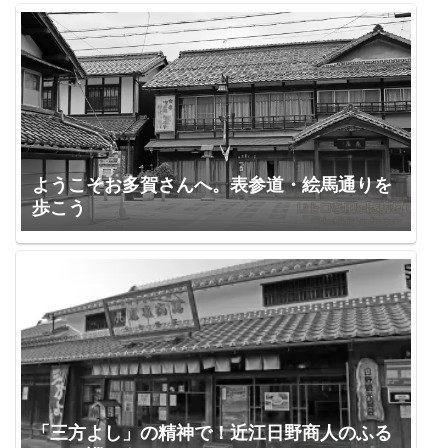
ようこそお多賀さんへ。表参道・絵馬通りを
歩こう
「三方よし」の精神で！近江日野商人のふる