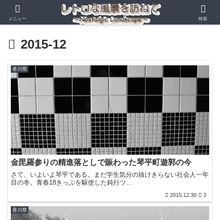
メニュー
検索
2015-12
香川県
金毘羅参りの精進落としで賑わった琴平町遊郭の今
さて、いよいよ琴平である。まだ学生気分の抜けきらない社会人一年
目の冬。青春18きっぷを駆使した鈍行ツ...
2015.12.30
3
香川県