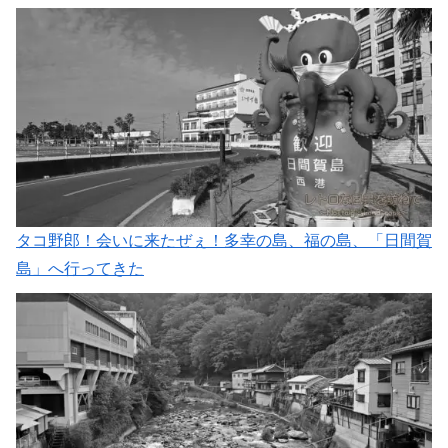
タコ野郎！会いに来たぜぇ！多幸の島、福の島、「日間賀
島」へ行ってきた