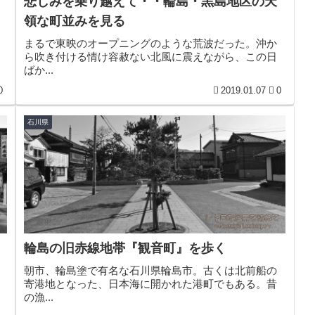
悲しみを乗り越えて・・輪島・黒島地区の天
領な町並みを見る
まるで東映のオープニングのような荒波だった。沖か
ら吹き付ける情け容赦ない北風に震えながら、この日
ばか...
0
2019.01.07
0
石川県
輪島の旧赤線地帯『観音町』を歩く
朝市、輪島塗で有名な石川県輪島市。古くは北前船の
寄港地となった、日本海に開かれた港町でもある。昔
の漁...