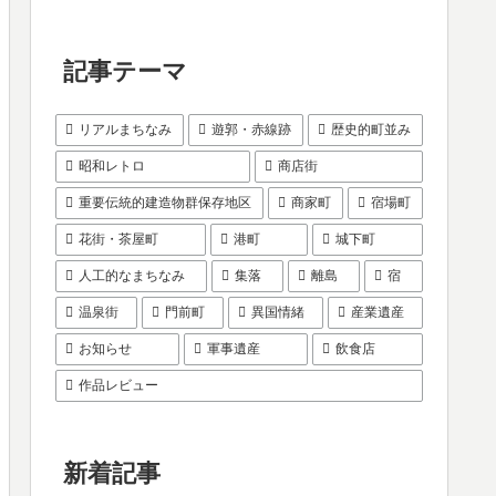
記事テーマ
リアルまちなみ
遊郭・赤線跡
歴史的町並み
昭和レトロ
商店街
重要伝統的建造物群保存地区
商家町
宿場町
花街・茶屋町
港町
城下町
人工的なまちなみ
集落
離島
宿
温泉街
門前町
異国情緒
産業遺産
お知らせ
軍事遺産
飲食店
作品レビュー
新着記事