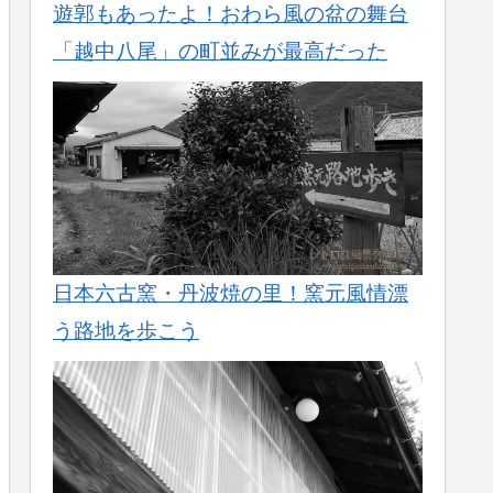
遊郭もあったよ！おわら風の盆の舞台
「越中八尾」の町並みが最高だった
日本六古窯・丹波焼の里！窯元風情漂
う路地を歩こう