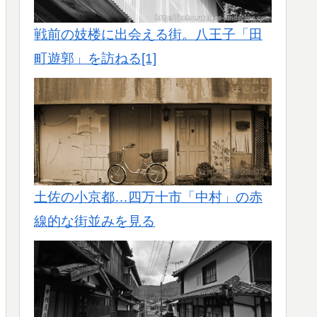
戦前の妓楼に出会える街。八王子「田
町遊郭」を訪ねる[1]
土佐の小京都…四万十市「中村」の赤
線的な街並みを見る