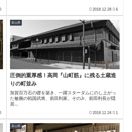
0
2018.12.28
6
富山県
圧倒的重厚感！高岡『山町筋』に残る土蔵造
りの町並み
加賀百万石の礎を築き、一躍スターダムにのし上がっ
た敏腕の戦国武将、前田利家。そのJr、前田利長が隠
居...
0
2018.12.24
1
富山県