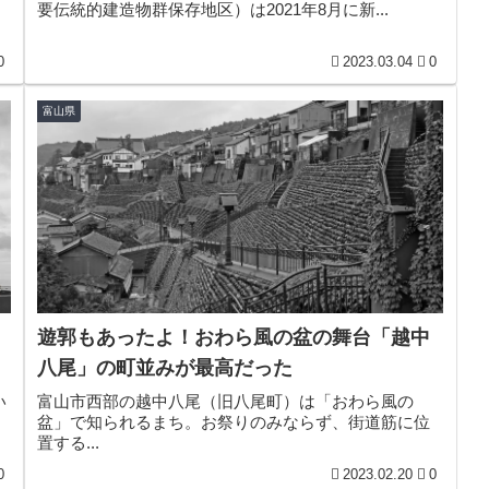
要伝統的建造物群保存地区）は2021年8月に新...
0
2023.03.04
0
富山県
遊郭もあったよ！おわら風の盆の舞台「越中
八尾」の町並みが最高だった
富山市西部の越中八尾（旧八尾町）は「おわら風の
い
盆」で知られるまち。お祭りのみならず、街道筋に位
置する...
0
2023.02.20
0