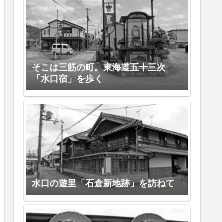
そこは三筋の町。東海道五十三次
「水口宿」を歩く
水口の遊里「石倉新地跡」を訪ねて