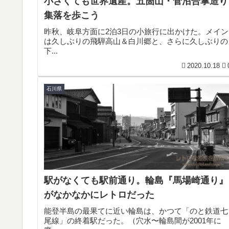
小さくても世界遺産。五箇山・菅沼合掌造り
集落を歩こう
昨秋、岐阜方面に2泊3日の小旅行に出かけた。メイン
は久しぶりの飛騨高山＆白川郷と、さらに久しぶりの
下...
2020.10.18
石川県
駅がなくても駅前通り。輪島『馬場崎通り』
がなかなかにレトロだった
能登半島の最果てに近い輪島は、かつて「のと鉄道七
尾線」の終着駅だった。（穴水〜輪島間が2001年に