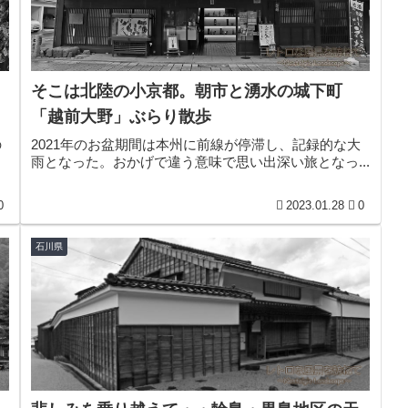
そこは北陸の小京都。朝市と湧水の城下町
「越前大野」ぶらり散歩
の
2021年のお盆期間は本州に前線が停滞し、記録的な大
雨となった。おかげで違う意味で思い出深い旅となっ...
0
2023.01.28
0
石川県