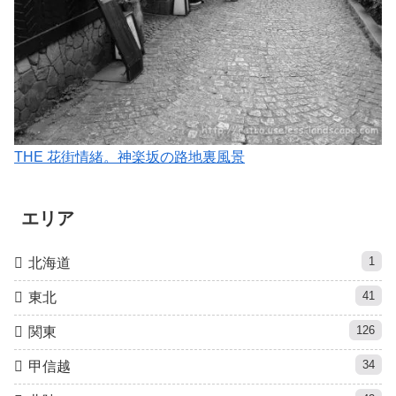
THE 花街情緒。神楽坂の路地裏風景
エリア
1
北海道
41
東北
126
関東
34
甲信越