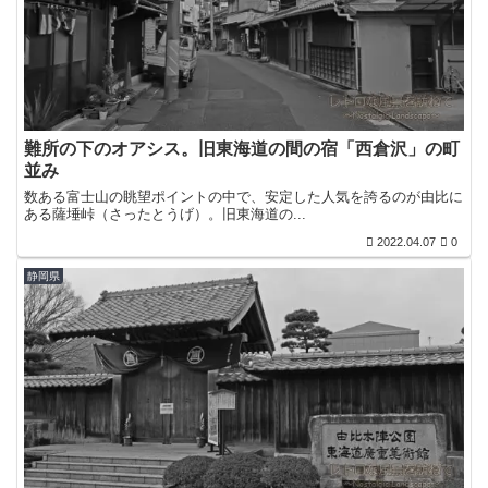
難所の下のオアシス。旧東海道の間の宿「西倉沢」の町
並み
数ある富士山の眺望ポイントの中で、安定した人気を誇るのが由比に
ある薩埵峠（さったとうげ）。旧東海道の...
2022.04.07
0
静岡県