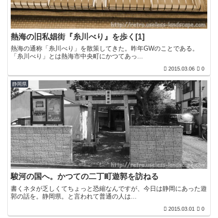
熱海の旧私娼街『糸川べり』を歩く[1]
熱海の通称「糸川べり」を散策してきた。昨年GWのことである。
「糸川べり」とは熱海市中央町にかつてあっ...
2015.03.06
0
静岡県
駿河の国へ。かつての二丁町遊郭を訪ねる
書くネタが乏しくてちょっと恐縮なんですが、今日は静岡にあった遊
郭の話を。静岡県。と言われて普通の人は...
2015.03.01
0