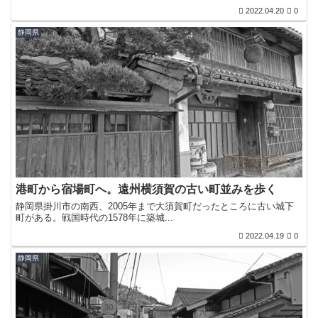
2022.04.20
0
静岡県
港町から宿場町へ。遠州横須賀の古い町並みを歩く
静岡県掛川市の南西、2005年まで大須賀町だったところに古い城下
町がある。戦国時代の1578年に築城...
2022.04.19
0
静岡県