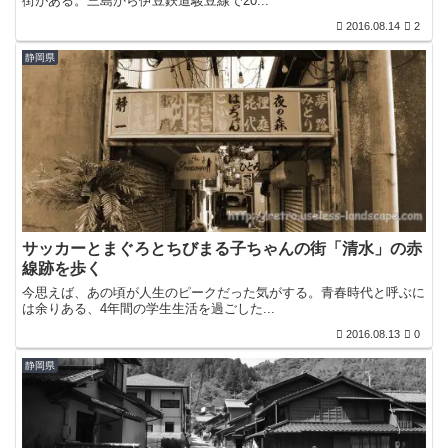
街がある。三島から伊豆鉄道駿豆線で20...
2016.08.14
2
静岡県
サッカーとまぐろとちびまる子ちゃんの街「清水」の赤
線跡を歩く
今思えば、あの頃が人生のピークだった気がする。青春時代と呼ぶに
は余りある、4年間の学生生活を過ごした...
2016.08.13
0
静岡県