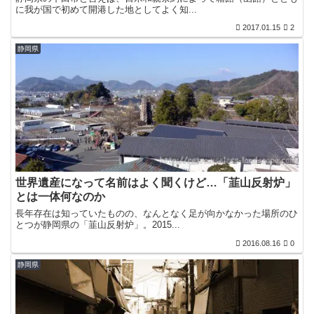
に我が国で初めて開港した地としてよく知...
2017.01.15
2
静岡県
世界遺産になって名前はよく聞くけど…「韮山反射炉」
とは一体何なのか
長年存在は知っていたものの、なんとなく足が向かなかった場所のひ
とつが静岡県の「韮山反射炉」。2015...
2016.08.16
0
静岡県