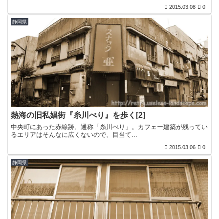
2015.03.08
0
静岡県
熱海の旧私娼街『糸川べり』を歩く[2]
中央町にあった赤線跡、通称「糸川べり」。カフェー建築が残ってい
るエリアはそんなに広くないので、目当て...
2015.03.06
0
静岡県