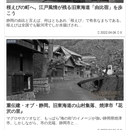
桜えびの町へ。江戸風情が残る旧東海道「由比宿」を歩
こう
静岡の由比と言えば、何はともあれ「桜えび」で有名なまちである。
桜えびは全国でも駿河湾でしか水揚げされ...
2022.04.06
0
静岡県
重伝建・オブ・静岡。旧東海道の山村集落、焼津市『花
沢の里』
マグロやカツオなど、もっぱら“海の街”のイメージが強い静岡県焼津
市。しかしながら、市の北端、静岡市と...