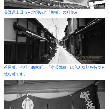
長野県上田市 – 北国街道『柳町』の町並み
茶屋町、寺町、商家町。「小浜西組」は色んな顔を持つ素
敵な町です。