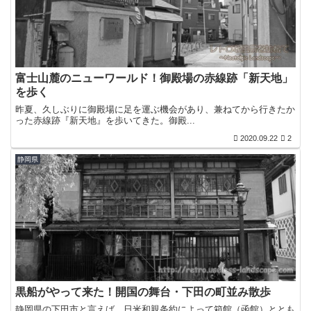
富士山麓のニューワールド！御殿場の赤線跡「新天地」
を歩く
昨夏、久しぶりに御殿場に足を運ぶ機会があり、兼ねてから行きたか
った赤線跡『新天地』を歩いてきた。御殿...
2020.09.22
2
静岡県
黒船がやって来た！開国の舞台・下田の町並み散歩
静岡県の下田市と言えば、日米和親条約によって箱館（函館）ととも