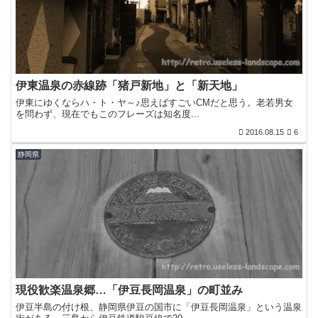
伊東温泉の赤線跡「猪戸新地」と「新天地」
伊東にゆくならハ・ト・ヤ～♪思えばすごいCMだと思う。老若男女
を問わず、現在でもこのフレーズは知名度...
2016.08.15
6
静岡県
現役歓楽温泉郷…「伊豆長岡温泉」の町並み
伊豆半島の付け根、静岡県伊豆の国市に「伊豆長岡温泉」という温泉