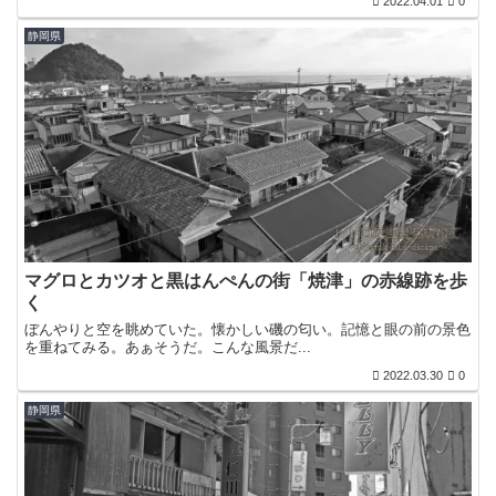
2022.04.01
0
静岡県
マグロとカツオと黒はんぺんの街「焼津」の赤線跡を歩
く
ぼんやりと空を眺めていた。懐かしい磯の匂い。記憶と眼の前の景色
を重ねてみる。あぁそうだ。こんな風景だ...
2022.03.30
0
静岡県