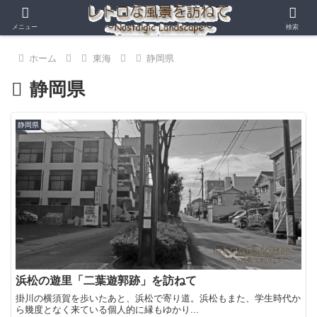
メニュー
検索
ホーム
東海
静岡県
静岡県
静岡県
浜松の遊里「二葉遊郭跡」を訪ねて
掛川の横須賀を歩いたあと、浜松で寄り道。浜松もまた、学生時代か
ら幾度となく来ている個人的に縁もゆかり...