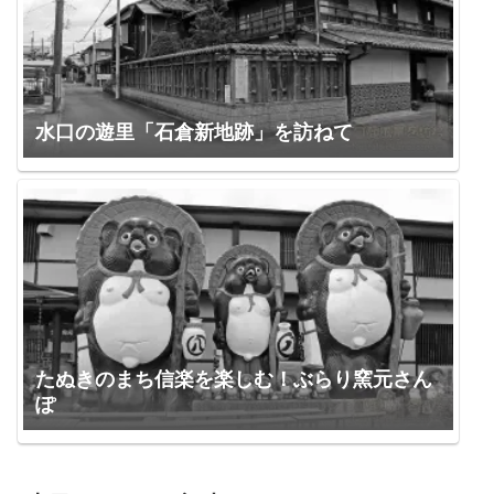
水口の遊里「石倉新地跡」を訪ねて
たぬきのまち信楽を楽しむ！ぶらり窯元さん
ぽ