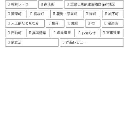
昭和レトロ
商店街
重要伝統的建造物群保存地区
商家町
宿場町
花街・茶屋町
港町
城下町
人工的なまちなみ
集落
離島
宿
温泉街
門前町
異国情緒
産業遺産
お知らせ
軍事遺産
飲食店
作品レビュー