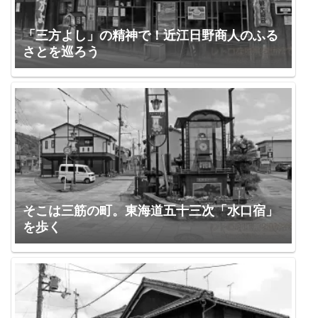
「三方よし」の精神で！近江日野商人のふる
さとを巡ろう
そこは三筋の町。東海道五十三次「水口宿」
を歩く