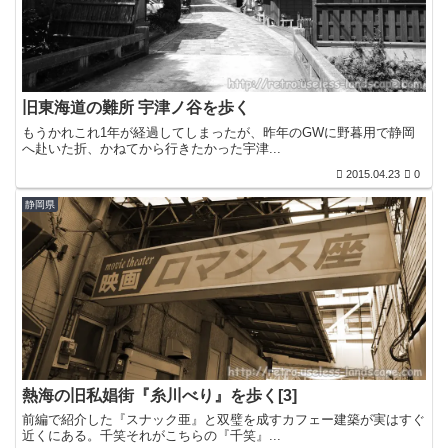
旧東海道の難所 宇津ノ谷を歩く
もうかれこれ1年が経過してしまったが、昨年のGWに野暮用で静岡
へ赴いた折、かねてから行きたかった宇津...
2015.04.23
0
静岡県
熱海の旧私娼街『糸川べり』を歩く[3]
前編で紹介した『スナック亜』と双璧を成すカフェー建築が実はすぐ
近くにある。千笑それがこちらの『千笑』...