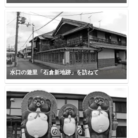
水口の遊里「石倉新地跡」を訪ねて