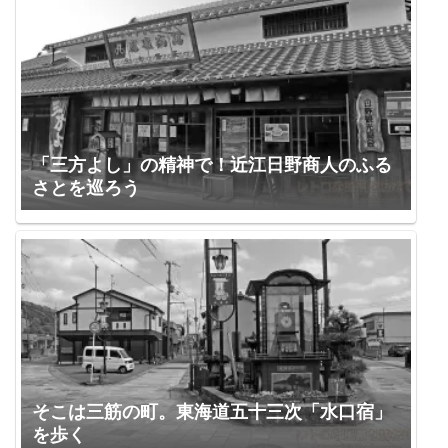
「三方よし」の精神で！近江日野商人のふる
さとを巡ろう
そこは三筋の町。東海道五十三次「水口宿」
を歩く