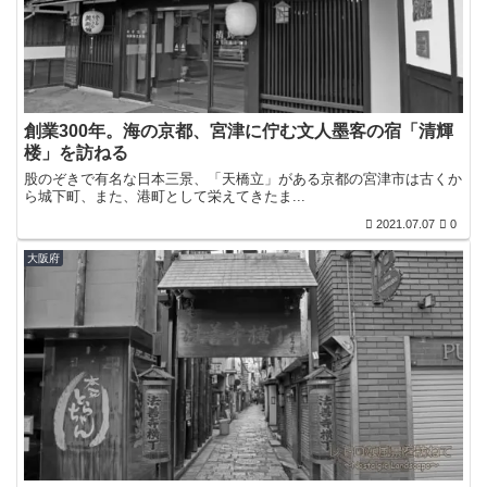
創業300年。海の京都、宮津に佇む文人墨客の宿「清輝
楼」を訪ねる
股のぞきで有名な日本三景、「天橋立」がある京都の宮津市は古くか
ら城下町、また、港町として栄えてきたま...
2021.07.07
0
大阪府