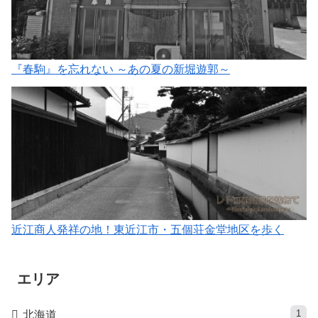
『春駒』を忘れない ～あの夏の新堀遊郭～
近江商人発祥の地！東近江市・五個荘金堂地区を歩く
エリア
1
北海道