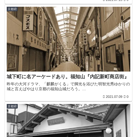
京都府
城下町に名アーケードあり。福知山『内記新町商店街』
昨年の大河ドラマ、「麒麟がくる」で脚光を浴びた明智光秀ゆかりの
城と言えばやはり京都の福知山城だろう。...
2021.07.09
0
京都府