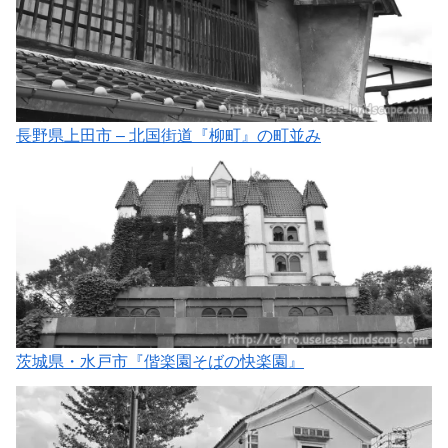
長野県上田市 – 北国街道『柳町』の町並み
茨城県・水戸市『偕楽園そばの快楽園』