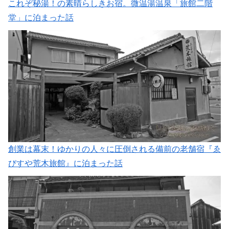
これぞ秘湯！の素晴らしきお宿。微温湯温泉「旅館二階
堂」に泊まった話
創業は幕末！ゆかりの人々に圧倒される備前の老舗宿『ゑ
びすや荒木旅館』に泊まった話