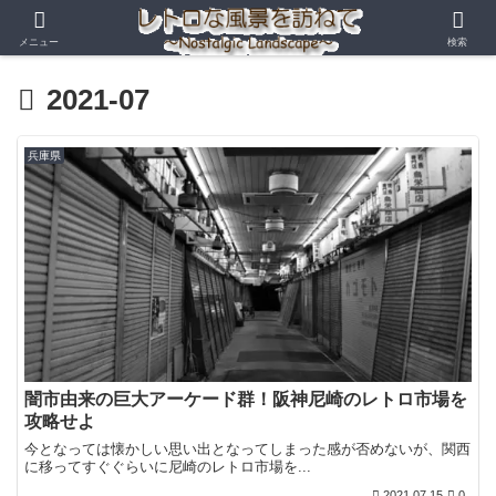
メニュー
検索
2021-07
兵庫県
闇市由来の巨大アーケード群！阪神尼崎のレトロ市場を
攻略せよ
今となっては懐かしい思い出となってしまった感が否めないが、関西
に移ってすぐぐらいに尼崎のレトロ市場を...
2021.07.15
0