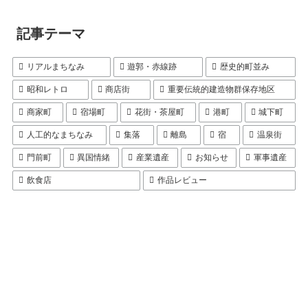
記事テーマ
リアルまちなみ
遊郭・赤線跡
歴史的町並み
昭和レトロ
商店街
重要伝統的建造物群保存地区
商家町
宿場町
花街・茶屋町
港町
城下町
人工的なまちなみ
集落
離島
宿
温泉街
門前町
異国情緒
産業遺産
お知らせ
軍事遺産
飲食店
作品レビュー