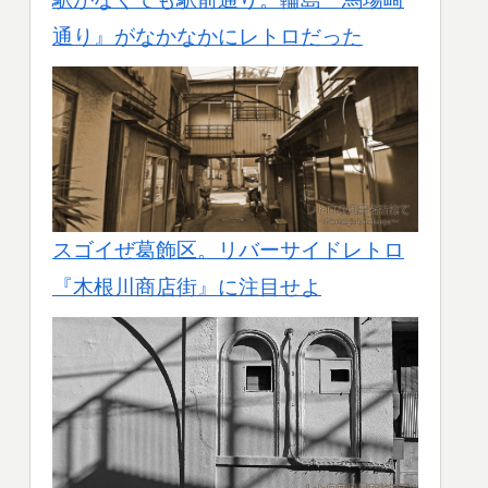
通り』がなかなかにレトロだった
スゴイぜ葛飾区。リバーサイドレトロ
『木根川商店街』に注目せよ