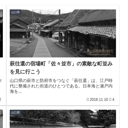
山口県
萩往還の宿場町「佐々並市」の素敵な町並み
を見に行こう
昨
山口県の萩市と防府市をつなぐ「萩往還」は、江戸時
代に整備された街道のひとつである。日本海と瀬戸内
海を...
2
2018.11.10
4
山口県