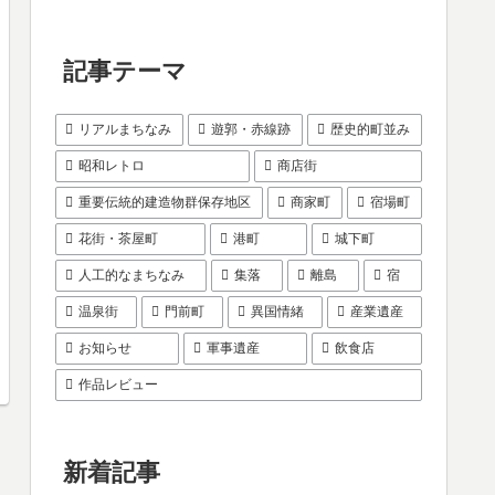
記事テーマ
リアルまちなみ
遊郭・赤線跡
歴史的町並み
昭和レトロ
商店街
重要伝統的建造物群保存地区
商家町
宿場町
花街・茶屋町
港町
城下町
人工的なまちなみ
集落
離島
宿
温泉街
門前町
異国情緒
産業遺産
お知らせ
軍事遺産
飲食店
作品レビュー
新着記事