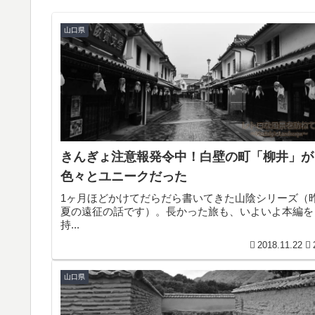
山口県
きんぎょ注意報発令中！白壁の町「柳井」が
色々とユニークだった
1ヶ月ほどかけてだらだら書いてきた山陰シリーズ（
夏の遠征の話です）。長かった旅も、いよいよ本編を
持...
2018.11.22
山口県