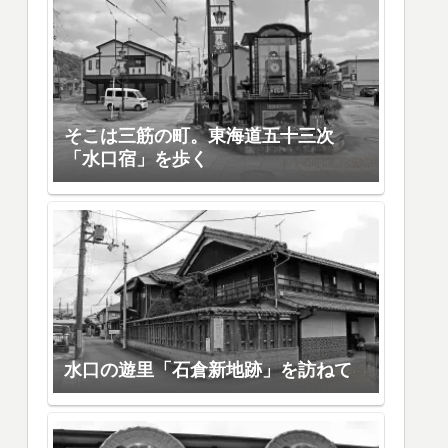
そこは三筋の町。東海道五十三次
「水口宿」を歩く
水口の遊里「石倉新地跡」を訪ねて