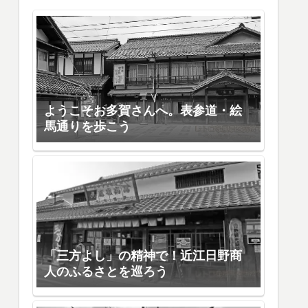
ようこそお多賀さんへ。表参道・絵
馬通りを歩こう
「三方よし」の精神で！近江日野商
人のふるさとを巡ろう