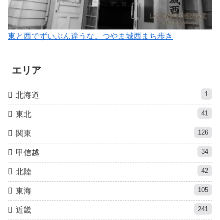
東と西でずいぶん違うな。つやま城西まち歩き
エリア
1
北海道
41
東北
126
関東
34
甲信越
42
北陸
105
東海
241
近畿