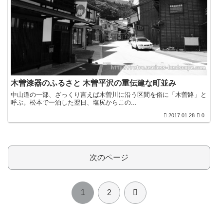
木曽漆器のふるさと 木曽平沢の重伝建な町並み
中山道の一部、ざっくり言えば木曽川に沿う区間を俗に「木曽路」と
呼ぶ。松本で一泊した翌日、塩尻からこの...
2017.01.28
0
次のページ
次
1
2
へ