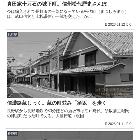
真田家十万石の城下町。信州松代歴史さんぽ
今は編入されて長野市の一部になっている松代町（まつしろまち）
は、武田信玄と上杉謙信が一戦を交えた、か...
2023.01.12
0
長野県
信濃路蔵しっく。蔵の町並み「須坂」を歩く
長野駅から長野電鉄で30分ほどの須坂市は江戸時代、須坂藩主堀氏
の陣屋町だった町である。大笹街道（現国...
2023.01.11
0
長野県