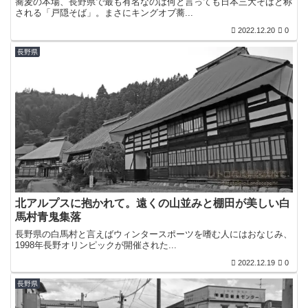
蕎麦の本場、長野県で最も有名なのは何と言っても日本三大そばと称
される「戸隠そば」。まさにキングオブ蕎...
2022.12.20
0
長野県
北アルプスに抱かれて。遠くの山並みと棚田が美しい白
馬村青鬼集落
長野県の白馬村と言えばウィンタースポーツを嗜む人にはおなじみ、
1998年長野オリンピックが開催された...
2022.12.19
0
長野県