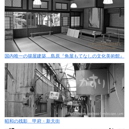
国内唯一の揚屋建築…島原『角屋もてなしの文化美術館』
昭和の残影 甲府・新天街