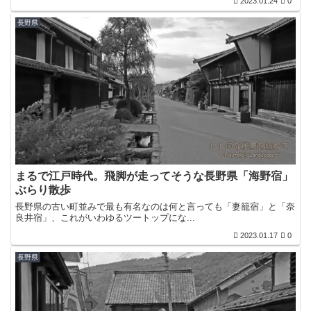
2023.01.24
0
長野県
まるで江戸時代。飛脚が走ってそうな長野県「海野宿」
ぶらり散歩
長野県の古い町並みで最も有名なのは何と言っても「妻籠宿」と「奈
良井宿」、これがいわゆるツートップにな...
2023.01.17
0
長野県