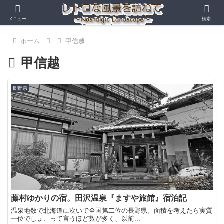
メニュー
検索
ホーム
甲信越
甲信越
長野県
藤村ゆかりの宿。田沢温泉『ますや旅館』宿泊記
温泉地数で北海道に次いで全国第二位の長野県。面積を考えたら実質
一位でしょ、って言うほど数が多く、以前...