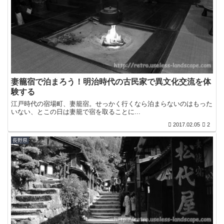
妻籠宿で泊まろう！明治時代の古民家で異文化交流を体
験する
江戸時代の宿場町、妻籠宿。せっかく行くなら泊まらないのはもった
いない、とこの日は妻籠で宿を取ることに...
2017.02.05
2
長野県