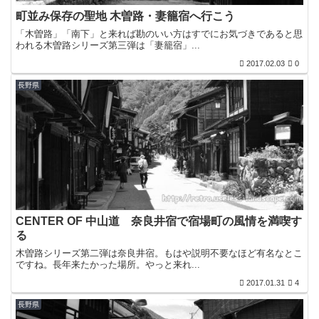
町並み保存の聖地 木曽路・妻籠宿へ行こう
「木曽路」「南下」と来れば勘のいい方はすでにお気づきであると思
われる木曽路シリーズ第三弾は「妻籠宿」...
2017.02.03
0
長野県
CENTER OF 中山道 奈良井宿で宿場町の風情を満喫す
る
木曽路シリーズ第二弾は奈良井宿。もはや説明不要なほど有名なとこ
ですね。長年来たかった場所。やっと来れ...
2017.01.31
4
長野県