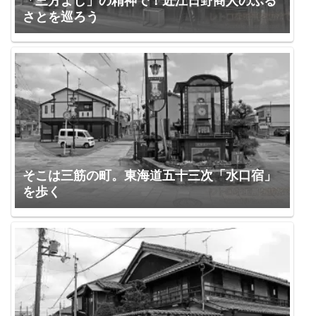
「三方よし」の精神で！近江日野商人のふる
さとを巡ろう
そこは三筋の町。東海道五十三次「水口宿」
を歩く