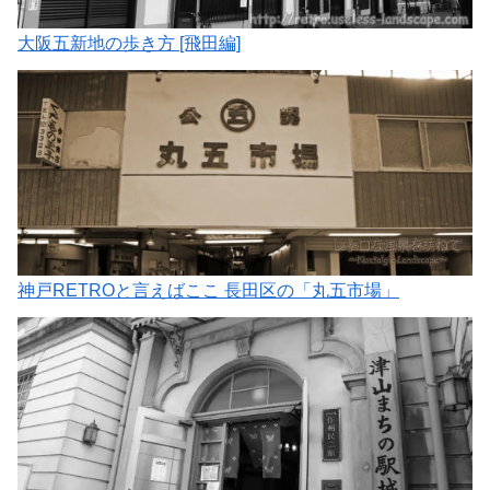
大阪五新地の歩き方 [飛田編]
神戸RETROと言えばここ 長田区の「丸五市場」