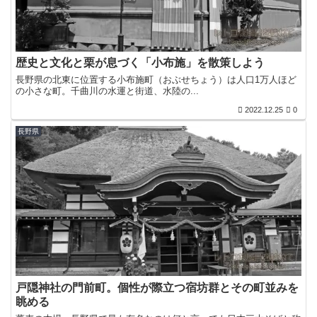
歴史と文化と栗が息づく「小布施」を散策しよう
長野県の北東に位置する小布施町（おぶせちょう）は人口1万人ほど
の小さな町。千曲川の水運と街道、水陸の...
2022.12.25
0
長野県
戸隠神社の門前町。個性が際立つ宿坊群とその町並みを
眺める