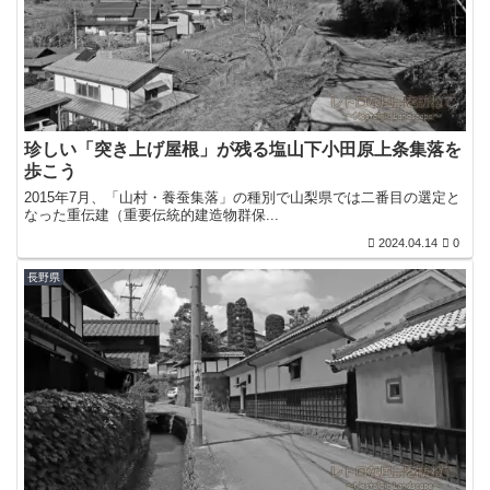
珍しい「突き上げ屋根」が残る塩山下小田原上条集落を
歩こう
2015年7月、「山村・養蚕集落」の種別で山梨県では二番目の選定と
なった重伝建（重要伝統的建造物群保...
2024.04.14
0
長野県