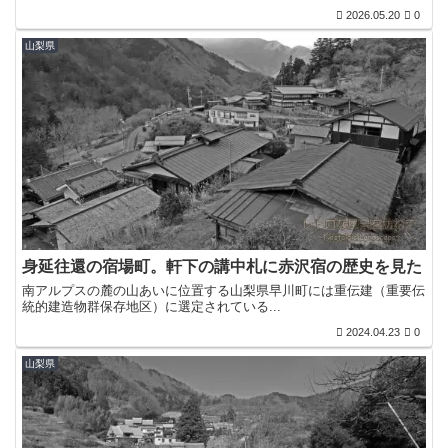
2026.05.20
0
山梨県
身延往還の宿場町。軒下の講中札に赤沢宿の歴史を見た
南アルプスの麓の山あいに位置する山梨県早川町には重伝建（重要伝
統的建造物群保存地区）に選定されている...
2024.04.23
0
山梨県