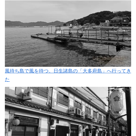
風待ち島で風を待つ。日生諸島の「大多府島」へ行ってき
た