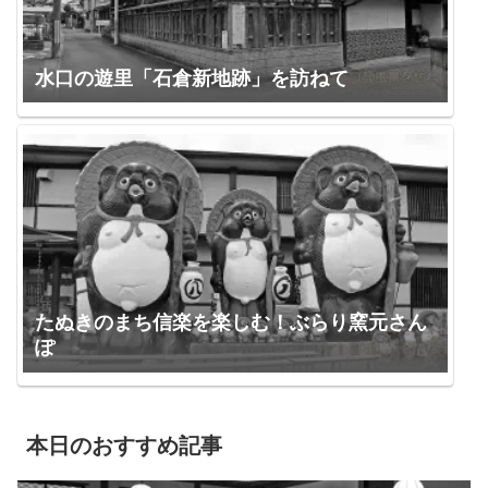
水口の遊里「石倉新地跡」を訪ねて
たぬきのまち信楽を楽しむ！ぶらり窯元さん
ぽ
本日のおすすめ記事