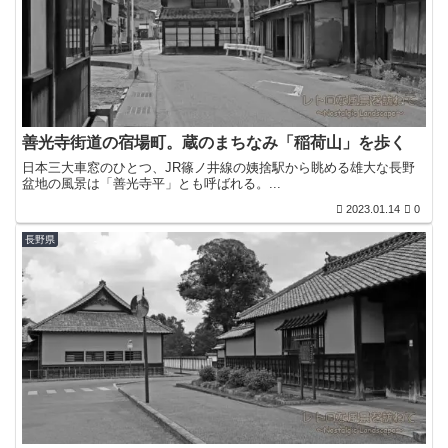
善光寺街道の宿場町。蔵のまちなみ「稲荷山」を歩く
日本三大車窓のひとつ、JR篠ノ井線の姨捨駅から眺める雄大な長野
盆地の風景は「善光寺平」とも呼ばれる。...
2023.01.14
0
長野県