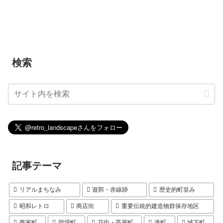
検索
記事テーマ
リアルまちなみ
遊郭・赤線跡
歴史的町並み
昭和レトロ
商店街
重要伝統的建造物群保存地区
商家町
宿場町
花街・茶屋町
港町
城下町