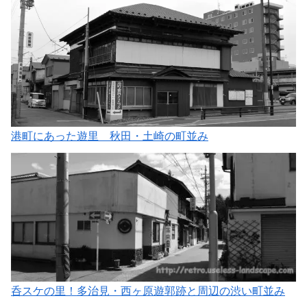
港町にあった遊里 秋田・土崎の町並み
呑スケの里！多治見・西ヶ原遊郭跡と周辺の渋い町並み