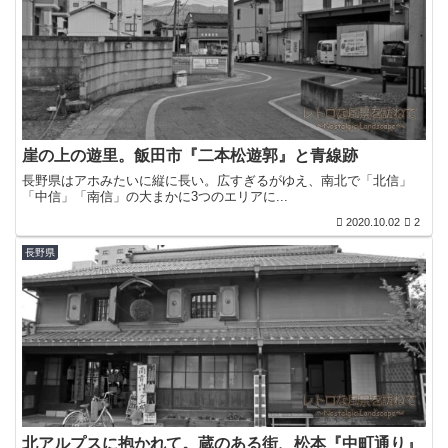
崖の上の遊里。飯田市『二本松遊郭』と青線跡
長野県はアホみたいに縦に長い。広すぎるがゆえ、南北で「北信」
「中信」「南信」の大まかに3つのエリアに...
2020.10.02
2
長野県
北アルプスに抱かれて。蔵のある街、松本『中町通り』