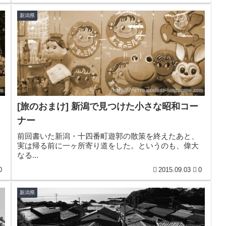
新潟県
[旅のおまけ] 新潟で見つけた小さな昭和コー
ナー
前回書いた新潟・十四番町遊郭の散策を終えたあと、
実は帰る前に一ヶ所寄り道をした。というのも、偉大
なる...
0
2015.09.03
0
新潟県