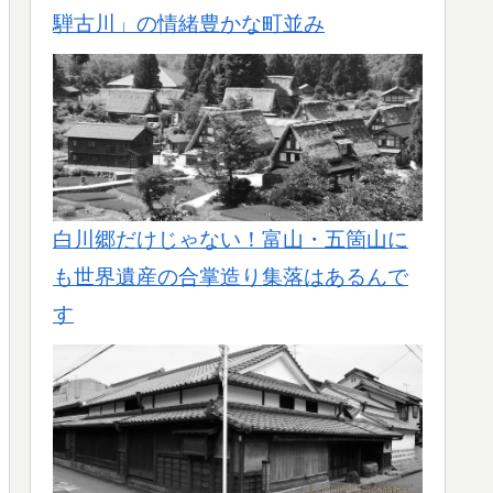
騨古川」の情緒豊かな町並み
白川郷だけじゃない！富山・五箇山に
も世界遺産の合掌造り集落はあるんで
す