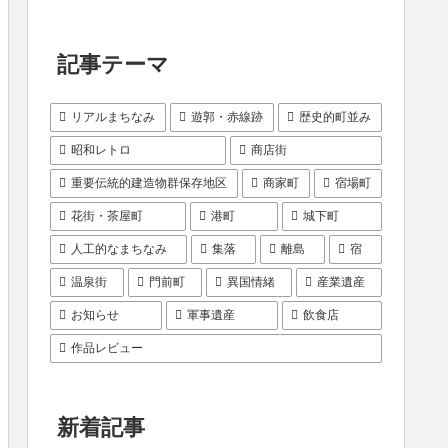
記事テーマ
リアルまちなみ
遊郭・赤線跡
歴史的町並み
昭和レトロ
商店街
重要伝統的建造物群保存地区
商家町
宿場町
花街・茶屋町
港町
城下町
人工的なまちなみ
集落
離島
宿
温泉街
門前町
異国情緒
産業遺産
お知らせ
軍事遺産
飲食店
作品レビュー
新着記事