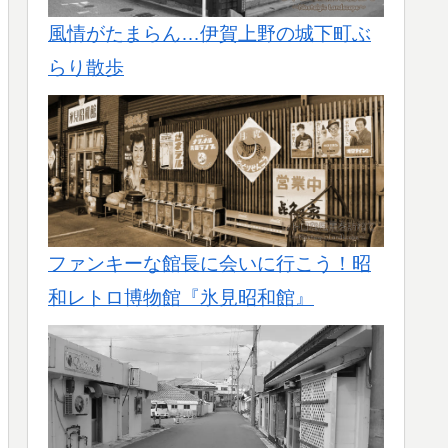
風情がたまらん…伊賀上野の城下町ぶ
らり散歩
ファンキーな館長に会いに行こう！昭
和レトロ博物館『氷見昭和館』