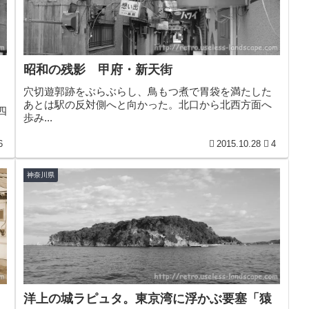
昭和の残影 甲府・新天街
穴切遊郭跡をぶらぶらし、鳥もつ煮で胃袋を満たした
あとは駅の反対側へと向かった。北口から北西方面へ
四
歩み...
6
2015.10.28
4
神奈川県
洋上の城ラピュタ。東京湾に浮かぶ要塞「猿