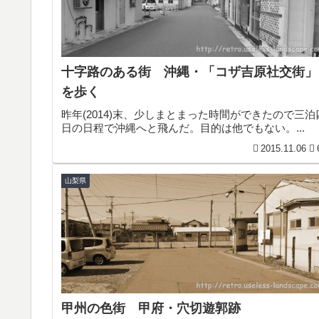
十字路のある街 沖縄・「コザ吉原社交街」
を歩く
昨年(2014)末、少しまとまった時間ができたので三泊
日の日程で沖縄へと飛んだ。目的は他でもない。...
2015.11.06
山梨県
甲州の色街 甲府・穴切遊郭跡