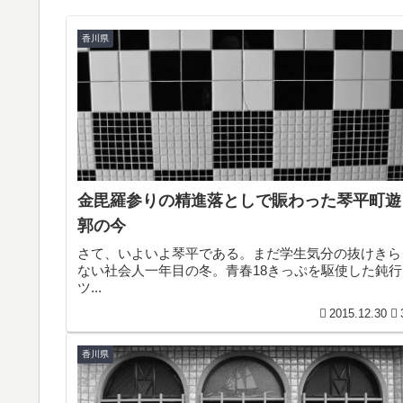
香川県
金毘羅参りの精進落としで賑わった琴平町遊
郭の今
さて、いよいよ琴平である。まだ学生気分の抜けきら
ない社会人一年目の冬。青春18きっぷを駆使した鈍行
ツ...
2015.12.30
香川県