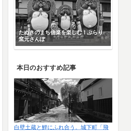
たぬきのまち信楽を楽しむ！ぶらり
窯元さんぽ
本日のおすすめ記事
白壁土蔵と鯉にふれ合う。城下町「飛