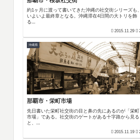
那覇市・桜坂社交街
約1ヶ月に渡って書いてきた沖縄の社交街シリーズも
いよいよ最終章となる。沖縄滞在4日間の大トリを飾
る...
2015.11.29
沖縄県
那覇市・栄町市場
先日書いた栄町社交街の目と鼻の先にあるのが「栄町
市場」である。社交街のゲートがある十字路から見る
と、...
2015.11.19