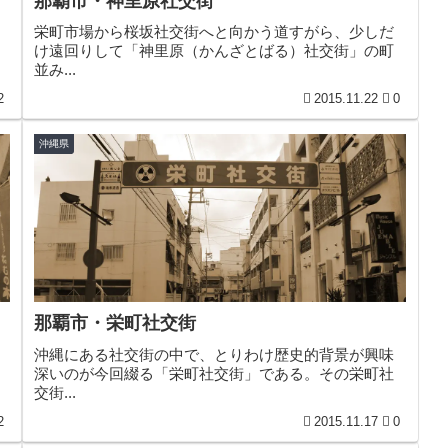
那覇市・神里原社交街
、
栄町市場から桜坂社交街へと向かう道すがら、少しだ
け遠回りして「神里原（かんざとばる）社交街」の町
並み...
2
2015.11.22
0
沖縄県
那覇市・栄町社交街
沖縄にある社交街の中で、とりわけ歴史的背景が興味
深いのが今回綴る「栄町社交街」である。その栄町社
交街...
2
2015.11.17
0