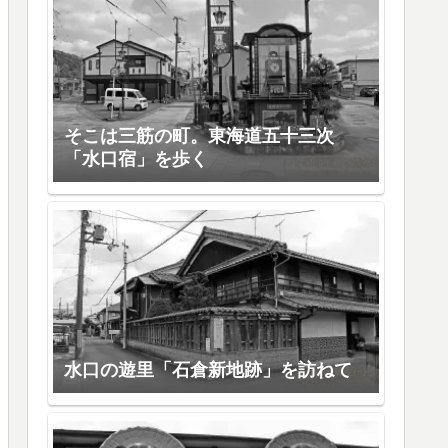
そこは三筋の町。東海道五十三次
「水口宿」を歩く
水口の遊里「石倉新地跡」を訪ねて