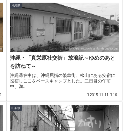
沖縄県
沖縄・「真栄原社交街」放浪記～ゆめのあと
を訪ねて～
沖縄滞在中は、沖縄屈指の繁華街、松山にある安宿に
投宿しここをベースキャンプとした。二日目の午前
中、満...
0
2015.11.11
16
山梨県