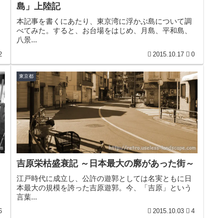
島」上陸記
本記事を書くにあたり、東京湾に浮かぶ島について調
べてみた。すると、お台場をはじめ、月島、平和島、
八景...
2
2015.10.17
0
東京都
吉原栄枯盛衰記 ～日本最大の廓があった街～
江戸時代に成立し、公許の遊郭としては名実ともに日
本最大の規模を誇った吉原遊郭。今、「吉原」という
言葉...
6
2015.10.03
4