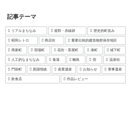
記事テーマ
リアルまちなみ
遊郭・赤線跡
歴史的町並み
昭和レトロ
商店街
重要伝統的建造物群保存地区
商家町
宿場町
花街・茶屋町
港町
城下町
人工的なまちなみ
集落
離島
宿
温泉街
門前町
異国情緒
産業遺産
お知らせ
軍事遺産
飲食店
作品レビュー