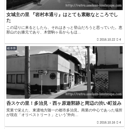
女城主の里 『岩村本通り』はとても素敵なところでし
た
この辺りに来るとしたら、それはきっと登山だろうと思っていた。恵
那山のお膝元であり、木曽駒ヶ岳からもほ...
2016.10.22
4
岐阜県
呑スケの里！多治見・西ヶ原遊郭跡と周辺の渋い町並み
窯業で栄えた、東濃地方随一の都市多治見。商業の中心であった場所
が現在「オリベストリート」という“外向...
2016.10.16
4