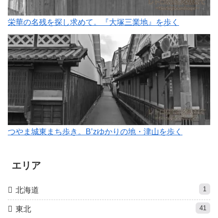
栄華の名残を探し求めて。『大塚三業地』を歩く
つやま城東まち歩き。B’zゆかりの地・津山を歩く
エリア
1
北海道
41
東北