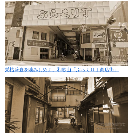
栄枯盛衰を噛みしめよ。和歌山「ぶらくり丁商店街」