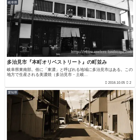
岐阜県
多治見市『本町オリベストリート』の町並み
岐阜県東南部。俗に「東濃」と呼ばれる地域に多治見市はある。この
地方で生産される美濃焼（多治見市・土岐...
2016.10.05
2
愛知県