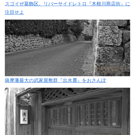
スゴイぜ葛飾区。リバーサイドレトロ『木根川商店街』に
注目せよ
薩摩藩最大の武家屋敷群『出水麓』をおさんぽ