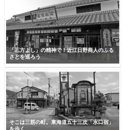
「三方よし」の精神で！近江日野商人のふる
さとを巡ろう
そこは三筋の町。東海道五十三次「水口宿」
を歩く