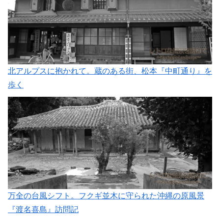
北アルプスに抱かれて。蔵のある街、松本『中町通り』を
歩く
万全の台風シフト。フクギ並木に守られた沖縄の原風景
『渡名喜島』訪問記