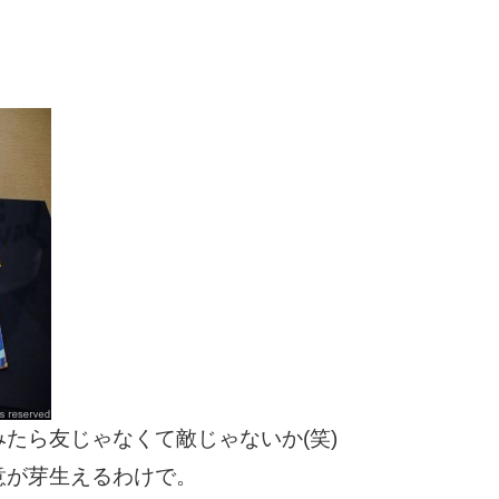
。
たら友じゃなくて敵じゃないか(笑)
意が芽生えるわけで。