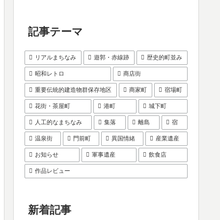
記事テーマ
リアルまちなみ
遊郭・赤線跡
歴史的町並み
昭和レトロ
商店街
重要伝統的建造物群保存地区
商家町
宿場町
花街・茶屋町
港町
城下町
人工的なまちなみ
集落
離島
宿
温泉街
門前町
異国情緒
産業遺産
お知らせ
軍事遺産
飲食店
作品レビュー
新着記事