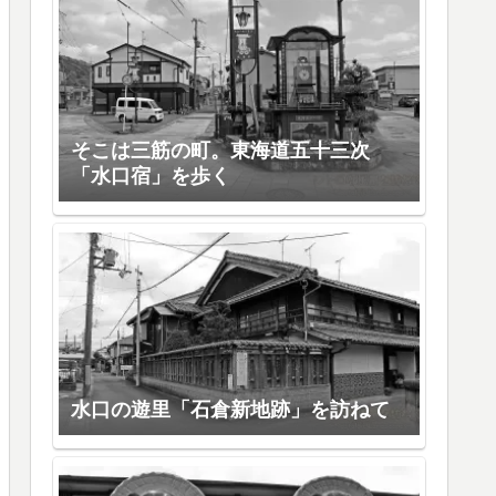
そこは三筋の町。東海道五十三次
「水口宿」を歩く
水口の遊里「石倉新地跡」を訪ねて