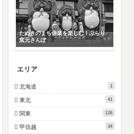
たぬきのまち信楽を楽しむ！ぶらり
窯元さんぽ
エリア
1
北海道
41
東北
126
関東
34
甲信越