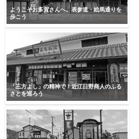
ようこそお多賀さんへ。表参道・絵馬通りを
歩こう
「三方よし」の精神で！近江日野商人のふる
さとを巡ろう