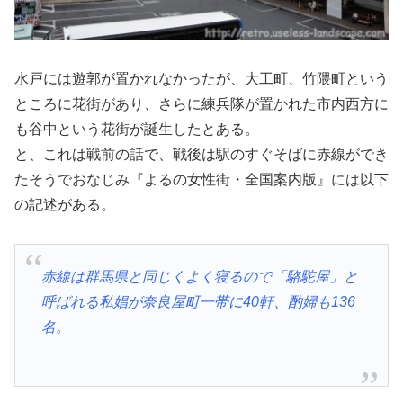
水戸には遊郭が置かれなかったが、大工町、竹隈町という
ところに花街があり、さらに練兵隊が置かれた市内西方に
も谷中という花街が誕生したとある。
と、これは戦前の話で、戦後は駅のすぐそばに赤線ができ
たそうでおなじみ『よるの女性街・全国案内版』には以下
の記述がある。
赤線は群馬県と同じくよく寝るので「駱駝屋」と
呼ばれる私娼が奈良屋町一帯に40軒、酌婦も136
名。