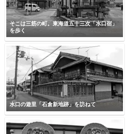
そこは三筋の町。東海道五十三次「水口宿」
を歩く
水口の遊里「石倉新地跡」を訪ねて