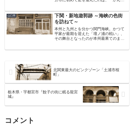
ん」なる遊郭跡を見に行くのが目的であ
った。土地鑑がまったくない大分市で、
無事に目的地にたどり着けるのか不安に
下関・新地遊郭跡 ～海峡の色街
山口県
なりながら車を走らせてい...
を訪ねて～
本州と九州とを分かつ関門海峡。かつて
平家が最期を迎えた「壇ノ浦の戦い」、
その舞台となったのが本州最果てのまち
下関である。その下関に、本州最果ての
遊郭、『新地遊郭』がある。長年行きた
かったこの場所にようやく足を運ぶこと
ができた。目的地へは、下...
北関東最大のピンクゾーン「土浦市桜
町」
栃木県・宇都宮市『餃子の街に眠る龍宮
城』
コメント