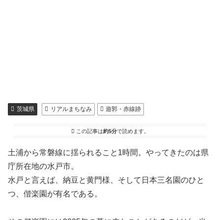
茨城県
リアルまちなみ
遊郭・赤線跡
この記事は
約5分
で読めます。
土浦から常磐線に揺られること1時間。やってきたのは県
庁所在地の水戸市。
水戸と言えば、納豆と黄門様、そして日本三名園のひと
つ、偕楽園が有名である。