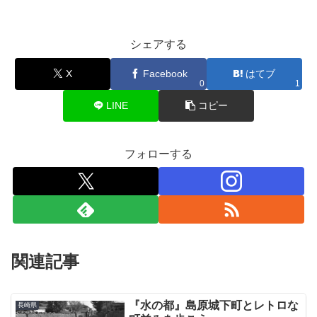
シェアする
X
Facebook
はてブ
0
1
LINE
コピー
フォローする
関連記事
『水の都』島原城下町とレトロな
長崎県