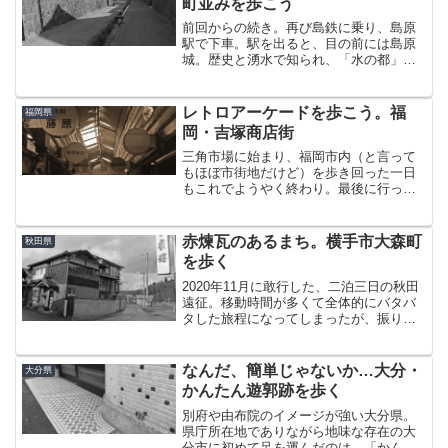
町並みを歩こう
前回からの続き。再び島鉄に乗り、島原
駅で下車。駅を出ると、目の前には島原
城。歴史と湧水で知られ、「水の都」の
異名を持つ島原にはなかなか味わい深い
城下町がある。まず、駅と城の間にある
商店街から見て行こう。森岳商店街島原
レトロアーケードを歩こう。福
福岡県
城が出来たのは江戸時代初...
岡・吉塚商店街
三角市場に始まり、福岡市内（と言って
もほぼ市街地だけど）を歩き回った一日
もこれでようやく終わり。最後に行った
のが、博多のお隣「吉塚」にある吉塚商
店街。博多からそれなりに近いにも関わ
らず、住宅街に埋没するかのように完全
赤煉瓦のあるまち。横手市大森町
秋田県
に付近の下町風景に溶け込...
を歩く
2020年11月に敢行した、二泊三日の秋田
遠征。移動時間が多くて全体的にバタバ
タした旅程になってしまったが、振り返
ると最終日が一番頑張ったような気がす
る。手始めに、宿から15kmほどの大森町
（現横手市）を訪れた。横手駅から西へ
なんだ、簡単じゃないか…大分・
大分県
10kmあまり...
かんたん遊郭跡を歩く
別府や由布院のイメージが強い大分県。
県庁所在地でありながら地味な存在の大
分市に初めて足を運んだのは、「かんた