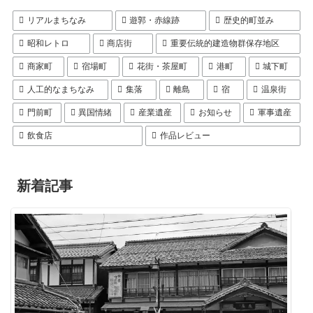
リアルまちなみ
遊郭・赤線跡
歴史的町並み
昭和レトロ
商店街
重要伝統的建造物群保存地区
商家町
宿場町
花街・茶屋町
港町
城下町
人工的なまちなみ
集落
離島
宿
温泉街
門前町
異国情緒
産業遺産
お知らせ
軍事遺産
飲食店
作品レビュー
新着記事