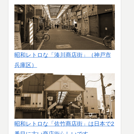
昭和レトロな「湊川商店街」（神戸市
兵庫区）
昭和レトロな「佐竹商店街」は日本で2
番目に古い商店街らしいです