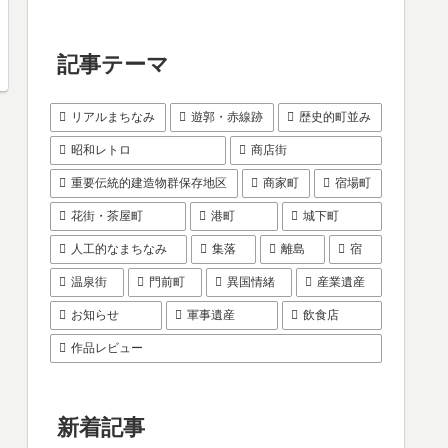
記事テーマ
リアルまちなみ
遊郭・赤線跡
歴史的町並み
昭和レトロ
商店街
重要伝統的建造物群保存地区
商家町
宿場町
花街・茶屋町
港町
城下町
人工的なまちなみ
集落
離島
宿
温泉街
門前町
異国情緒
産業遺産
お知らせ
軍事遺産
飲食店
作品レビュー
新着記事