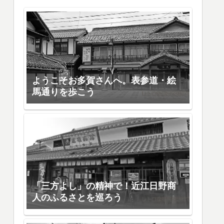
ようこそお多賀さんへ。表参道・絵
馬通りを歩こう
「三方よし」の精神で！近江日野商
人のふるさとを巡ろう