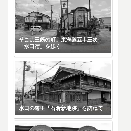
そこは三筋の町。東海道五十三次
「水口宿」を歩く
水口の遊里「石倉新地跡」を訪ねて