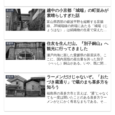
と比較的最近だが、江戸時代から残るア
ーケード状の通りが風情たっぷりの素晴
らしい景観を紡ぎ出している。こみせ通
越中の小京都「城端」の町並みが
富山県
りへは、弘南線の終点...
素晴らしすぎた話
富山県西部の砺波平野を縦断する盲腸
線、JR城端線の終端にあたる「城端（じ
ょうはな）」は絹織物の生産で栄えた町
である。今なお残る古い町並みが風情を
醸し、「越中の小京都」とも呼ばれるそ
のまちを歩いたのは、まるで親のかたき
住友を生んだ山。『別子銅山』へ
愛媛県
のように激しく雨が降り続...
観光に行ってきました
瀬戸内海に面した愛媛県の新居浜市。こ
こに、国内屈指の産出量を誇った別子
（べっし）銅山がある。いや、既に閉山
しているので“あった”というほうが正しい
が、今は観光スポット「マイントピア別
子」として整備されている。市街地から
ラーメンだけじゃないぞ。「おた
福島県
10km足らずで行ける...
づき蔵通り」で蔵のまち喜多方を
知ろう
福島県の喜多方市と言えば、“通”じゃなく
ても一度は聞いたことのある喜多方ラー
メンがとにかく有名なまちである。そし
て、個人的な見解で恐縮だがラーメンの
次に有名なのが蔵だろうと思う。「蔵の
まち喜多方」と言われるほど、蔵の多い