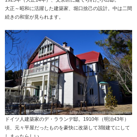
大正～昭和に活躍した建築家、堀口捨己の設計。中は二間
続きの和室が見られます。
ドイツ人建築家のデ・ラランデ邸。1910年（明治43年）
頃、元々平屋だったものを豪快に改築して3階建てにして
しまったらしい。