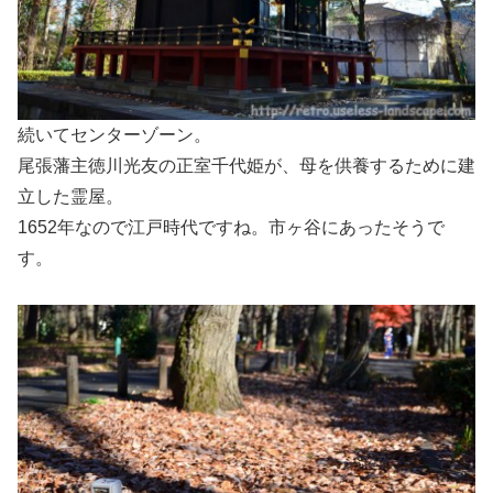
続いてセンターゾーン。
尾張藩主徳川光友の正室千代姫が、母を供養するために建
立した霊屋。
1652年なので江戸時代ですね。市ヶ谷にあったそうで
す。