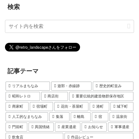
検索
記事テーマ
リアルまちなみ
遊郭・赤線跡
歴史的町並み
昭和レトロ
商店街
重要伝統的建造物群保存地区
商家町
宿場町
花街・茶屋町
港町
城下町
人工的なまちなみ
集落
離島
宿
温泉街
門前町
異国情緒
産業遺産
お知らせ
軍事遺産
飲食店
作品レビュー