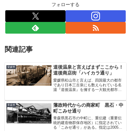
フォローする
関連記事
道後温泉と言えばまずここから！
愛媛県
道後商店街「ハイカラ通り」
愛媛県松山市と言えば、四国最大の都市
であり日本三古泉にも数えられている名
湯『道後温泉』を擁する一大観光都市で
もある。その道後温泉は「千と千尋の神
隠し」の湯屋のモデルとされた『道後温
泉本館』がある他、夏目漱石の「坊っち
藩政時代からの商家町 黒石・中
青森県
ゃん」の舞台となった街で...
町こみせ通り
青森県黒石市の中町に、重伝建（重要伝
統的建造物群保存地区）に指定されてい
る「こみせ通り」がある。指定は2005年