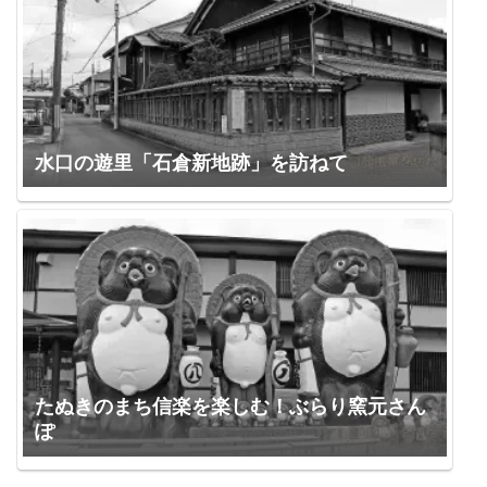
水口の遊里「石倉新地跡」を訪ねて
たぬきのまち信楽を楽しむ！ぶらり窯元さん
ぽ