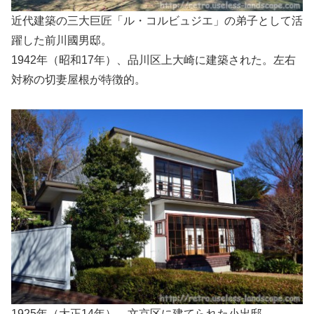
近代建築の三大巨匠「ル・コルビュジエ」の弟子として活
躍した前川國男邸。
1942年（昭和17年）、品川区上大崎に建築された。左右
対称の切妻屋根が特徴的。
1925年（大正14年）、文京区に建てられた小出邸。