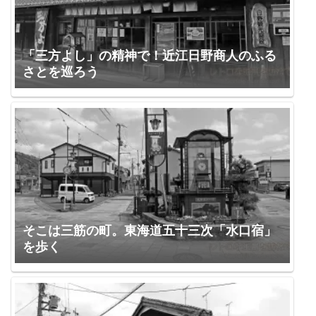
「三方よし」の精神で！近江日野商人のふる
さとを巡ろう
そこは三筋の町。東海道五十三次「水口宿」
を歩く