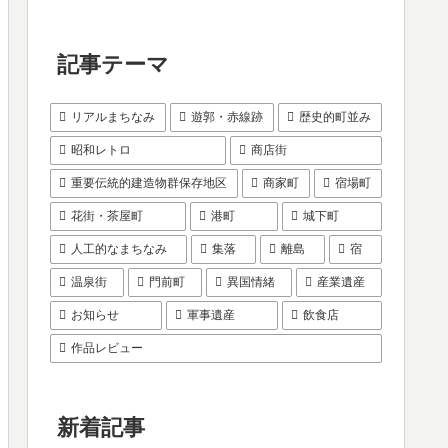
記事テーマ
リアルまちなみ
遊郭・赤線跡
歴史的町並み
昭和レトロ
商店街
重要伝統的建造物群保存地区
商家町
宿場町
花街・茶屋町
港町
城下町
人工的なまちなみ
集落
離島
宿
温泉街
門前町
異国情緒
産業遺産
お知らせ
軍事遺産
飲食店
作品レビュー
新着記事