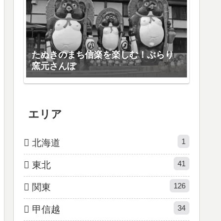
たぬきのまち信楽を楽しむ！ぶらり
窯元さんぽ
エリア
1
北海道
41
東北
126
関東
34
甲信越