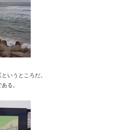
区というところだ。
である。