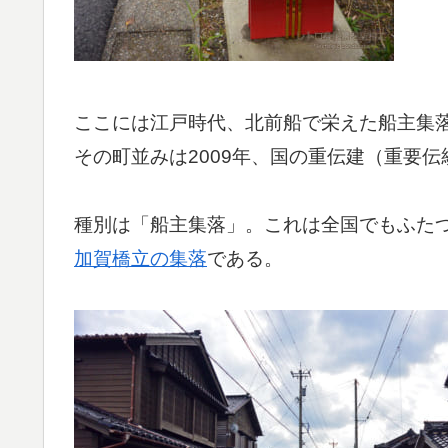
ここには江戸時代、北前船で栄えた船主集
その町並みは2009年、国の重伝建（重要
種別は「船主集落」。これは全国でもふた
加賀橋立の集落
である。