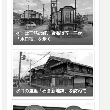
そこは三筋の町。東海道五十三次
「水口宿」を歩く
水口の遊里「石倉新地跡」を訪ねて