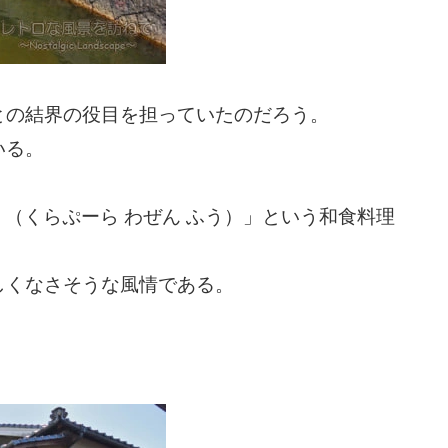
との結界の役目を担っていたのだろう。
いる。
風 （くらぷーら わぜん ふう）」という和食料理
しくなさそうな風情である。