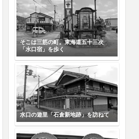
そこは三筋の町。東海道五十三次
「水口宿」を歩く
水口の遊里「石倉新地跡」を訪ねて