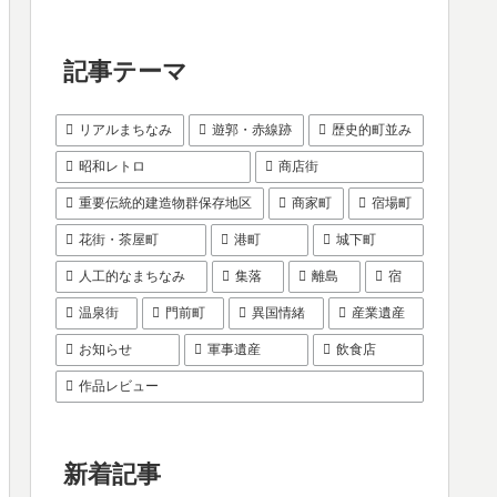
記事テーマ
リアルまちなみ
遊郭・赤線跡
歴史的町並み
昭和レトロ
商店街
重要伝統的建造物群保存地区
商家町
宿場町
花街・茶屋町
港町
城下町
人工的なまちなみ
集落
離島
宿
温泉街
門前町
異国情緒
産業遺産
お知らせ
軍事遺産
飲食店
作品レビュー
新着記事