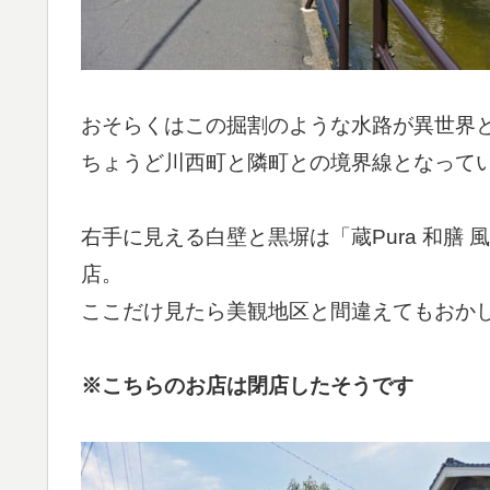
おそらくはこの掘割のような水路が異世界
ちょうど川西町と隣町との境界線となって
右手に見える白壁と黒塀は「蔵Pura 和膳 
店。
ここだけ見たら美観地区と間違えてもおか
※こちらのお店は閉店したそうです