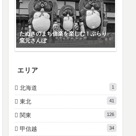
たぬきのまち信楽を楽しむ！ぶらり
窯元さんぽ
エリア
1
北海道
41
東北
126
関東
34
甲信越