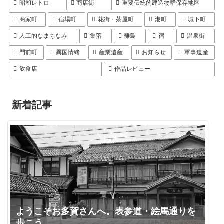
昭和レトロ
商店街
重要伝統的建造物群保存地区
商家町
宿場町
花街・茶屋町
港町
城下町
人工的なまちなみ
集落
離島
宿
温泉街
門前町
異国情緒
産業遺産
お知らせ
軍事遺産
飲食店
作品レビュー
新着記事
ようこそお多賀さんへ。表参道・絵馬通りを
歩こう