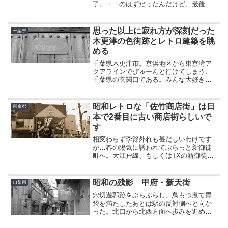
了。・・のはずだったんだけど、最後の
最後に行った場所があまりにどストライ
クだったんで急遽記事化決定！天満市場
のとこで諫早で車を借りたことを書いた
思った以上に寂れ方が深刻だった
千葉県
けど、長崎じゃなくて諫早にし...
木更津の色街跡とレトロ建築を眺
める
千葉県木更津市。京浜地区から東京湾ア
クアラインでびゅーんと行けてしまう、
千葉県の玄関口である。みんな大好きな
三井アウトレットパークがあり、大渋滞
にはまってでも行きたい・・という筆者
にはよく理解できない酔狂な方々の貢献
昭和レトロな「佐竹商店街」は日
東京都
により、木更津金田ICな...
本で2番目に古い商店街らしいで
す
相変わらず季節外れも甚だしいわけです
が…春の陽気に誘われてぶらっと新御徒
町へ。大江戸線、もしくはTXの新御徒町
駅のA2出口から地上に出る。すると目的
地はもう目の前。拍子抜けするぐらい駅
から近いこの佐竹商店街。ここもまた都
昭和の残影 甲府・新天街
山梨県
内を代表するアーケー...
穴切遊郭跡をぶらぶらし、鳥もつ煮で胃
袋を満たしたあとは駅の反対側へと向か
った。北口から北西方面へ歩みを進める
と、やがて山の手通りという街道に出
る。その通りに、まるで建物と同化した