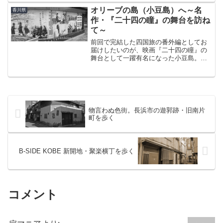
かのような装いで通りに向かって口を開
オリーブの島（小豆島）へ～名
香川県
ける横丁がある。「新天街」...
作・『二十四の瞳』の舞台を訪ね
て～
前回で完結した四国旅の番外編としてお
届けしたいのが、映画『二十四の瞳』の
舞台として一躍有名になった小豆島。実
は旅の2日目、午前中のみという超強行軍
で同地へふらっと立ち寄ってきた。まぁ
船を使う時点で「ふらっと」のレベルか
ら逸脱してるわけなんだ...
物言わぬ色街。長浜市の遊郭跡・旧南片
町を歩く
B-SIDE KOBE 新開地・聚楽横丁を歩く
コメント