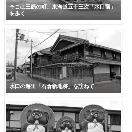
そこは三筋の町。東海道五十三次「水口宿」
を歩く
水口の遊里「石倉新地跡」を訪ねて