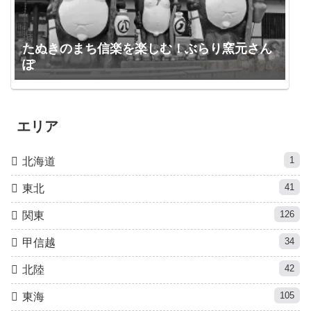
たぬきのまち信楽を楽しむ！ぶらり窯元さん
ぽ
エリア
1
北海道
41
東北
126
関東
34
甲信越
42
北陸
105
東海