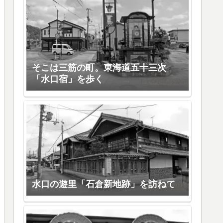
そこは三筋の町。東海道五十三次
「水口宿」を歩く
水口の遊里「石倉新地跡」を訪ねて