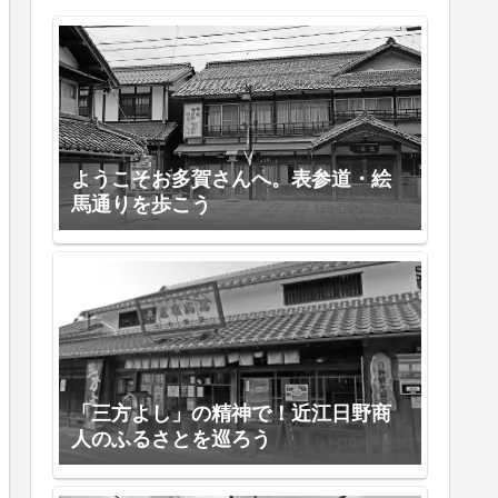
ようこそお多賀さんへ。表参道・絵
馬通りを歩こう
「三方よし」の精神で！近江日野商
人のふるさとを巡ろう