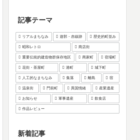
記事テーマ
リアルまちなみ
遊郭・赤線跡
歴史的町並み
昭和レトロ
商店街
重要伝統的建造物群保存地区
商家町
宿場町
花街・茶屋町
港町
城下町
人工的なまちなみ
集落
離島
宿
温泉街
門前町
異国情緒
産業遺産
お知らせ
軍事遺産
飲食店
作品レビュー
新着記事