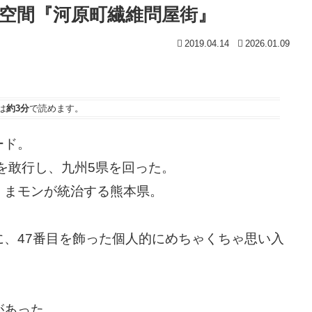
空間『河原町繊維問屋街』
2019.04.14
2026.01.09
は
約3分
で読めます。
ード。
旅を敢行し、九州5県を回った。
くまモンが統治する熊本県。
、47番目を飾った個人的にめちゃくちゃ思い入
があった。