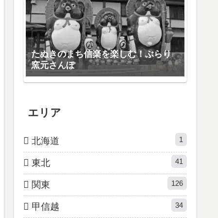
たぬきのまち信楽を楽しむ！ぶらり
窯元さんぽ
エリア
1
北海道
41
東北
126
関東
34
甲信越