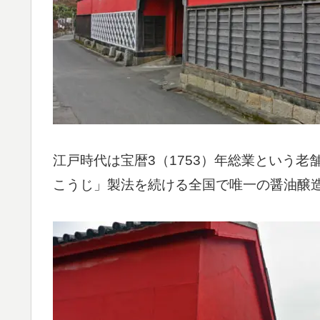
江戸時代は宝暦3（1753）年総業という
こうじ」製法を続ける全国で唯一の醤油醸