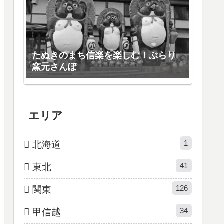
たぬきのまち信楽を楽しむ！ぶらり
窯元さんぽ
エリア
1
北海道
41
東北
126
関東
34
甲信越