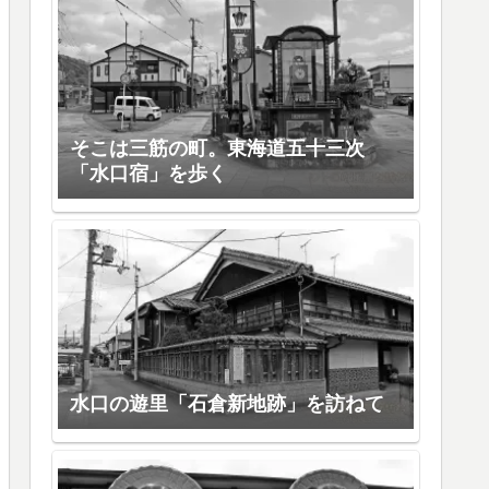
そこは三筋の町。東海道五十三次
「水口宿」を歩く
水口の遊里「石倉新地跡」を訪ねて