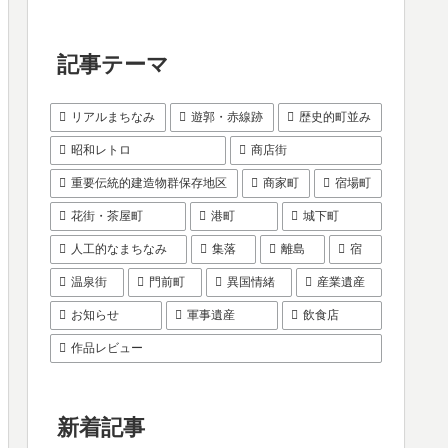
記事テーマ
リアルまちなみ
遊郭・赤線跡
歴史的町並み
昭和レトロ
商店街
重要伝統的建造物群保存地区
商家町
宿場町
花街・茶屋町
港町
城下町
人工的なまちなみ
集落
離島
宿
温泉街
門前町
異国情緒
産業遺産
お知らせ
軍事遺産
飲食店
作品レビュー
新着記事