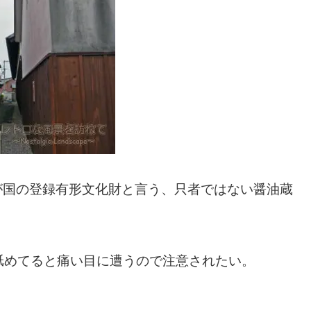
物が国の登録有形文化財と言う、只者ではない醤油蔵
舐めてると痛い目に遭うので注意されたい。