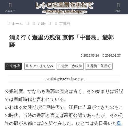
メニュー
検索
ホーム
近畿
京都府
消え行く遊里の残痕 京都「中書島」遊郭
跡
2015.05.24
2026.01.27
京都府
リアルまちなみ
遊郭・赤線跡
花街・茶屋町
この記事は
約5分
で読めます。
公娼制度、すなわち遊郭の歴史は古く、その始まりは通説
では室町時代と言われている。
いわゆる勃興期が江戸時代で、江戸に吉原ができたのもこ
の時代。当時の遊郭と言えば幕府公認であったが、その公
許の廓が京都には3ヶ所存在した。ひとつは先日書いた
島