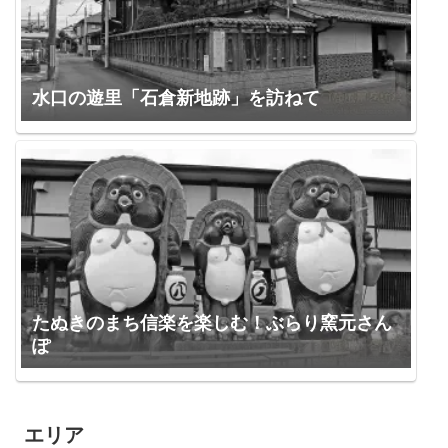
水口の遊里「石倉新地跡」を訪ねて
たぬきのまち信楽を楽しむ！ぶらり窯元さん
ぽ
エリア