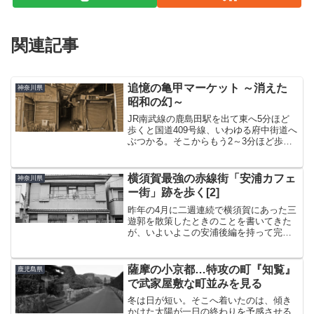
関連記事
追憶の亀甲マーケット ～消えた
神奈川県
昭和の幻～
JR南武線の鹿島田駅を出て東へ5分ほど
歩くと国道409号線、いわゆる府中街道へ
ぶつかる。そこからもう2～3分ほど歩い
た街道沿いに、昭和が残した幻のような
景色がある。いや、今となっては“あっ
た”と言うほうが正しいだろう。至高のバ
横須賀最強の赤線街「安浦カフェ
神奈川県
ラック・アート...
ー街」跡を歩く[2]
昨年の4月に二週連続で横須賀にあった三
遊郭を散策したときのことを書いてきた
が、いよいよこの安浦後編を持って完結
となる。安浦は、もともとは大正期に形
成された土地で、軍港発展にともない住
宅地を確保するために海岸部を埋め立て
薩摩の小京都…特攻の町『知覧』
鹿児島県
て作られた。その工事を...
で武家屋敷な町並みを見る
冬は日が短い。そこへ着いたのは、傾き
かけた太陽が一日の終わりを予感させる