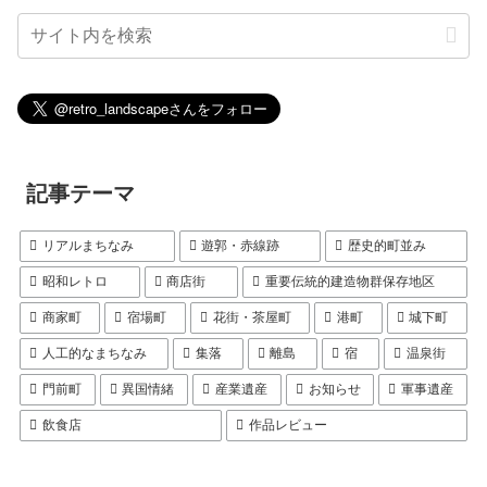
記事テーマ
リアルまちなみ
遊郭・赤線跡
歴史的町並み
昭和レトロ
商店街
重要伝統的建造物群保存地区
商家町
宿場町
花街・茶屋町
港町
城下町
人工的なまちなみ
集落
離島
宿
温泉街
門前町
異国情緒
産業遺産
お知らせ
軍事遺産
飲食店
作品レビュー