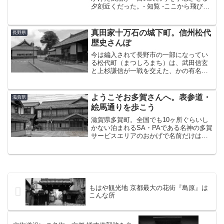
夕刻近くだった。- 知覧 -ここから飛び立
った若き命が空へ散った、“特攻の町”。い
つかは、と念願の特攻平和会館を見学し
たあと、ついでとあって車で5分ほどの武
真田家十万石の城下町。信州松代
長野県
家屋敷通りを...
歴史さんぽ
今は編入されて長野市の一部になってい
る松代町（まつしろまち）は、武田信玄
と上杉謙信が一戦を交えた、かの有名な
「川中島の戦い」において武田氏が海津
城を築いた場所である。武田家滅亡後は
1600年に森忠政が入封し、待城（まつし
ようこそお多賀さんへ。表参道・
滋賀県
ろ）と改称。1603...
絵馬通りを歩こう
滋賀県多賀町。全国でも10ヶ所ぐらいし
かない泊まれるSA・PAである名神の多賀
サービスエリアのおかげで名前だけはよ
く知られた町ではないかと思う。次に有
名なのが滋賀随一のパワースポット「多
賀大社」。と言っても関西の人ぐらいに
しか馴染みがないと...
もはや観光地 京都最大の花街『島原』は
こんな所