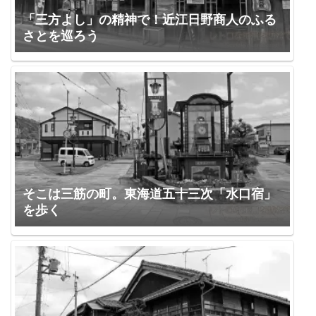
「三方よし」の精神で！近江日野商人のふる
さとを巡ろう
そこは三筋の町。東海道五十三次「水口宿」
を歩く