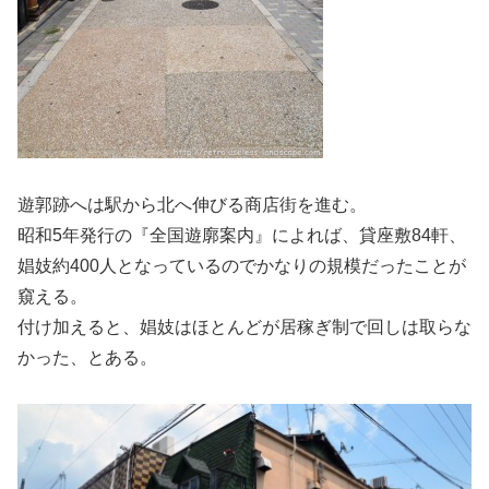
遊郭跡へは駅から北へ伸びる商店街を進む。
昭和5年発行の『全国遊廓案内』によれば、貸座敷84軒、
娼妓約400人となっているのでかなりの規模だったことが
窺える。
付け加えると、娼妓はほとんどが居稼ぎ制で回しは取らな
かった、とある。