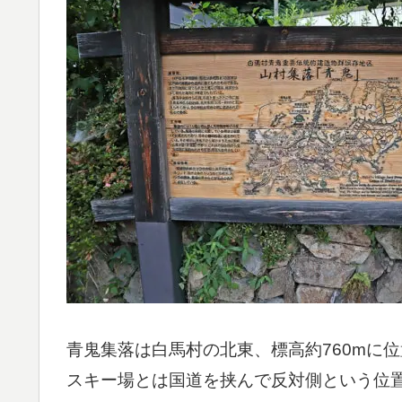
青鬼集落は白馬村の北東、標高約760mに
スキー場とは国道を挟んで反対側という位