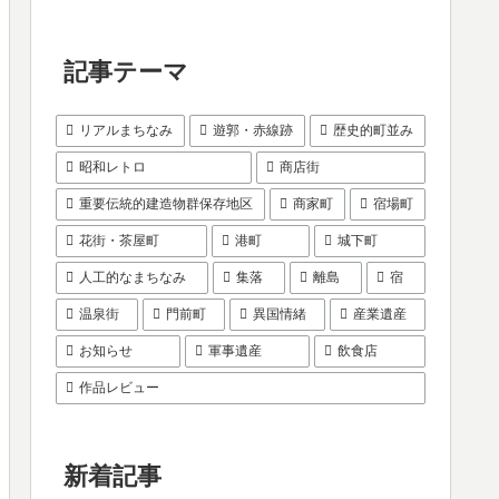
記事テーマ
リアルまちなみ
遊郭・赤線跡
歴史的町並み
昭和レトロ
商店街
重要伝統的建造物群保存地区
商家町
宿場町
花街・茶屋町
港町
城下町
人工的なまちなみ
集落
離島
宿
温泉街
門前町
異国情緒
産業遺産
お知らせ
軍事遺産
飲食店
作品レビュー
新着記事