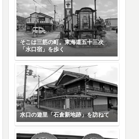
そこは三筋の町。東海道五十三次
「水口宿」を歩く
水口の遊里「石倉新地跡」を訪ねて