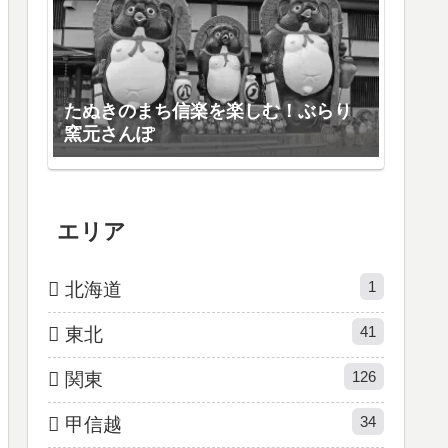
たぬきのまち信楽を楽しむ！ぶらり
窯元さんぽ
エリア
1
北海道
41
東北
126
関東
34
甲信越