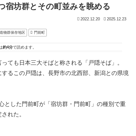
つ宿坊群とその町並みを眺める
2022.12.20
2025.12.23
造物群保存地区
門前町
は
約4分
で読めます。
言っても日本三大そばと称される「戸隠そば」。
にするこの戸隠は、長野市の北西部、新潟との県境
を中心とした門前町が「宿坊群・門前町」の種別で重
定された。