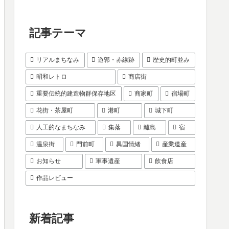
記事テーマ
リアルまちなみ
遊郭・赤線跡
歴史的町並み
昭和レトロ
商店街
重要伝統的建造物群保存地区
商家町
宿場町
花街・茶屋町
港町
城下町
人工的なまちなみ
集落
離島
宿
温泉街
門前町
異国情緒
産業遺産
お知らせ
軍事遺産
飲食店
作品レビュー
新着記事