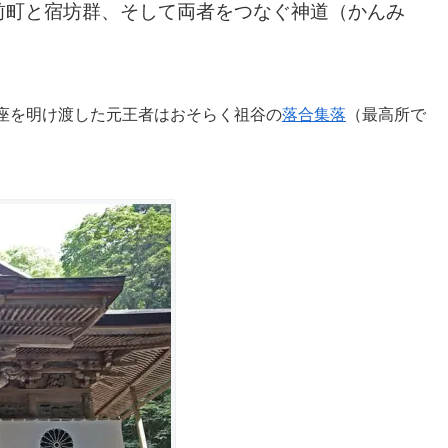
前町と宿坊群、そして両者をつなぐ神道（かんみ
座を明け渡した元王者はおそらく祖谷の
落合集落
（最高所で