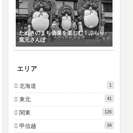
たぬきのまち信楽を楽しむ！ぶらり
窯元さんぽ
エリア
1
北海道
41
東北
126
関東
34
甲信越