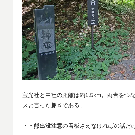
宝光社と中社の距離は約1.5km。両者を
スと言った趣きである。
・・熊出没注意
の看板さえなければの話だ