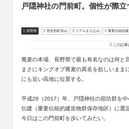
戸隠神社の門前町。個性が際立
長野県
歴史的町並み
リアルまちなみ
重要伝統的建
この記事
蕎麦の本場、長野県で最も有名なのは何と
まさにキングオブ蕎麦の異名を欲しいまま
にも近い高地に位置する。
平成29（2017）年、戸隠神社の宿坊群
伝建（重要伝統的建造物群保存地区）に選
今日はこの門前町を歩いてみたい。