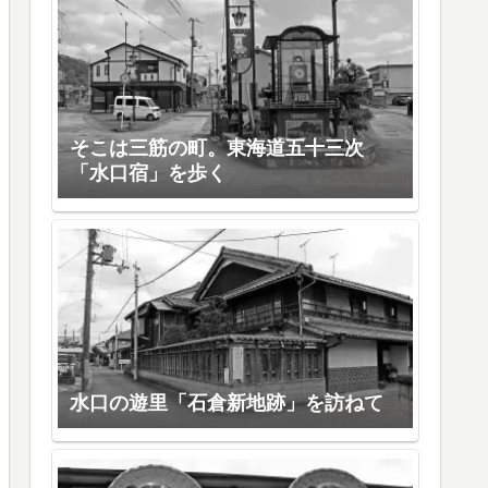
そこは三筋の町。東海道五十三次
「水口宿」を歩く
水口の遊里「石倉新地跡」を訪ねて