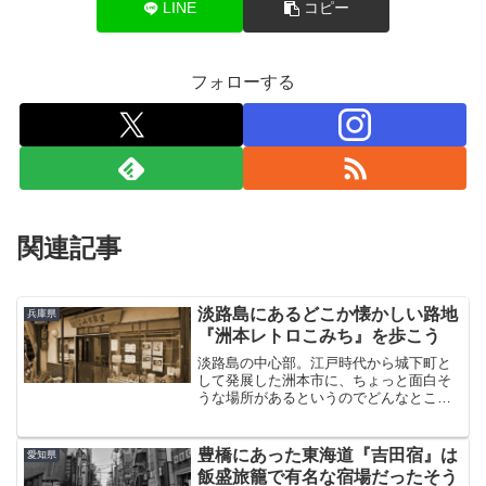
LINE
コピー
フォローする
関連記事
淡路島にあるどこか懐かしい路地
兵庫県
『洲本レトロこみち』を歩こう
淡路島の中心部。江戸時代から城下町と
して発展した洲本市に、ちょっと面白そ
うな場所があるというのでどんなところ
か散歩してきた。その名も『洲本レトロ
こみち』。この名前聞いて行かないわけ
にはいかんでしょ（笑）洲本市役所から
豊橋にあった東海道『吉田宿』は
愛知県
もほど近い場所にある洲本...
飯盛旅籠で有名な宿場だったそう