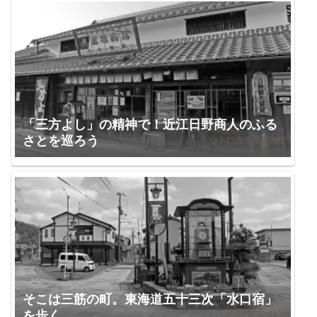
「三方よし」の精神で！近江日野商人のふる
さとを巡ろう
そこは三筋の町。東海道五十三次「水口宿」
を歩く