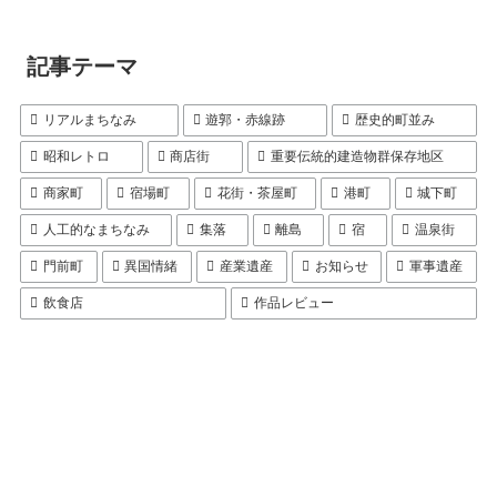
記事テーマ
リアルまちなみ
遊郭・赤線跡
歴史的町並み
昭和レトロ
商店街
重要伝統的建造物群保存地区
商家町
宿場町
花街・茶屋町
港町
城下町
人工的なまちなみ
集落
離島
宿
温泉街
門前町
異国情緒
産業遺産
お知らせ
軍事遺産
飲食店
作品レビュー