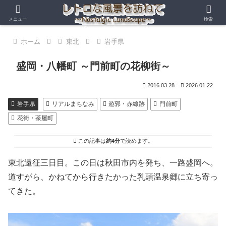
メニュー
検索
ホーム
東北
岩手県
盛岡・八幡町 ～門前町の花柳街～
2016.03.28
2026.01.22
岩手県
リアルまちなみ
遊郭・赤線跡
門前町
花街・茶屋町
この記事は
約4分
で読めます。
東北遠征三日目。この日は秋田市内を発ち、一路盛岡へ。
道すがら、かねてから行きたかった乳頭温泉郷に立ち寄っ
てきた。