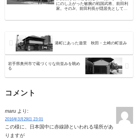
にのし上がった敏腕の戦国武将、前田利
家。そのJr、前田利長が隠居先として高
岡城を築いたところから歴史が始まった
富山県の高岡市には、前回紹介した金屋
町の他にもうひとつ、「山町筋」という
古い町並みが残っている...
港町にあった遊里 秋田・土崎の町並み
岩手県奥州市で蔵づくりな街並みを眺め
る
コメント
maru
より:
2016年3月29日 23:01
この様に、日本国中に赤線跡といわれる場所があ
りますが