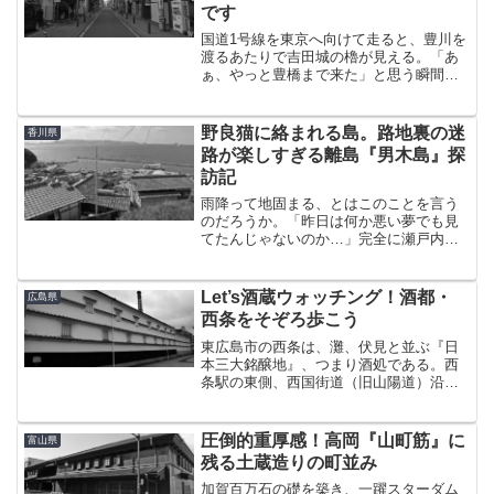
です
国道1号線を東京へ向けて走ると、豊川を
渡るあたりで吉田城の櫓が見える。「あ
ぁ、やっと豊橋まで来た」と思う瞬間で
ある。道は程なくして左へ折れる。直進
すると伊良湖方面だ。いつもここで間違
えて真っ直ぐ行きそうになってしまう。
野良猫に絡まれる島。路地裏の迷
香川県
その交差点が、かつて豊...
路が楽しすぎる離島『男木島』探
訪記
雨降って地固まる、とはこのことを言う
のだろうか。「昨日は何か悪い夢でも見
てたんじゃないのか…」完全に瀬戸内ら
しさを取り戻した空は、今日がいい一日
になることを約束するかのように青々と
澄み渡っていた。気分は上々だ。24時間
Let’s酒蔵ウォッチング！酒都・
広島県
後に、同じ港から同じ船...
西条をそぞろ歩こう
東広島市の西条は、灘、伏見と並ぶ『日
本三大銘醸地』、つまり酒処である。西
条駅の東側、西国街道（旧山陽道）沿い
には醸造場が立ち並び、歴史ある町並み
は「西条酒蔵通り」の名で広く浸透して
いる。灘と伏見は何か聞いたことがあ
圧倒的重厚感！高岡『山町筋』に
富山県
る、という人も多いだろう。...
残る土蔵造りの町並み
加賀百万石の礎を築き、一躍スターダム