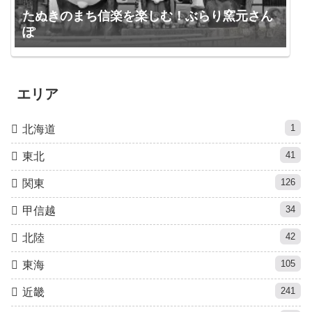
たぬきのまち信楽を楽しむ！ぶらり窯元さん
ぽ
エリア
1
北海道
41
東北
126
関東
34
甲信越
42
北陸
105
東海
241
近畿