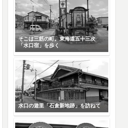
そこは三筋の町。東海道五十三次
「水口宿」を歩く
水口の遊里「石倉新地跡」を訪ねて