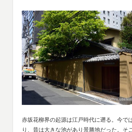
赤坂花柳界の起源は江戸時代に遡る。今で
り、昔は大きな池があり景勝地だった。そ