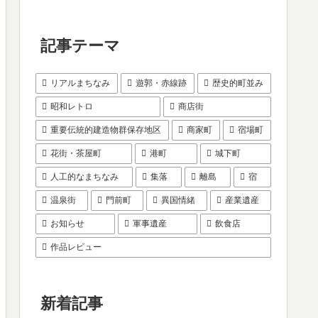
記事テーマ
リアルまちなみ
遊郭・赤線跡
歴史的町並み
昭和レトロ
商店街
重要伝統的建造物群保存地区
商家町
宿場町
花街・茶屋町
港町
城下町
人工的なまちなみ
集落
離島
宿
温泉街
門前町
異国情緒
産業遺産
お知らせ
軍事遺産
飲食店
作品レビュー
新着記事