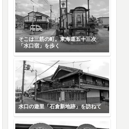
そこは三筋の町。東海道五十三次
「水口宿」を歩く
水口の遊里「石倉新地跡」を訪ねて