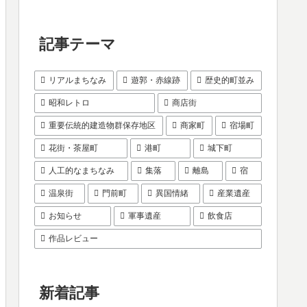
記事テーマ
リアルまちなみ
遊郭・赤線跡
歴史的町並み
昭和レトロ
商店街
重要伝統的建造物群保存地区
商家町
宿場町
花街・茶屋町
港町
城下町
人工的なまちなみ
集落
離島
宿
温泉街
門前町
異国情緒
産業遺産
お知らせ
軍事遺産
飲食店
作品レビュー
新着記事