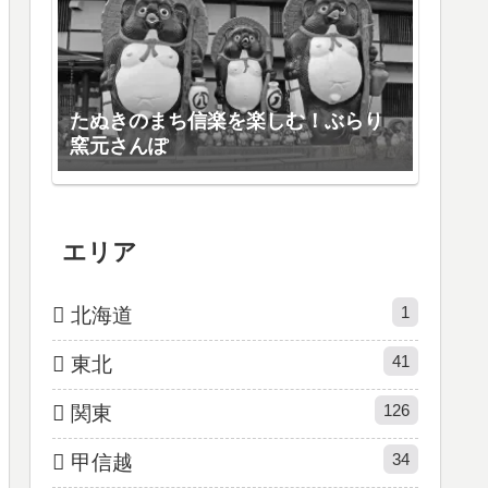
たぬきのまち信楽を楽しむ！ぶらり
窯元さんぽ
エリア
1
北海道
41
東北
126
関東
34
甲信越