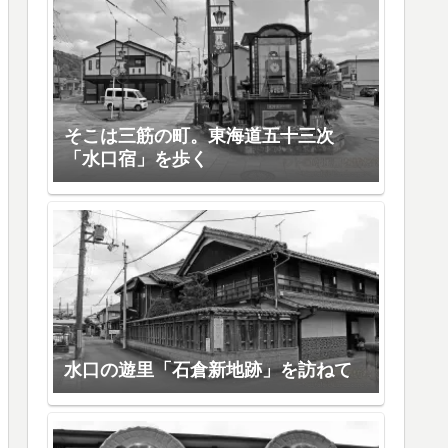
そこは三筋の町。東海道五十三次
「水口宿」を歩く
水口の遊里「石倉新地跡」を訪ねて