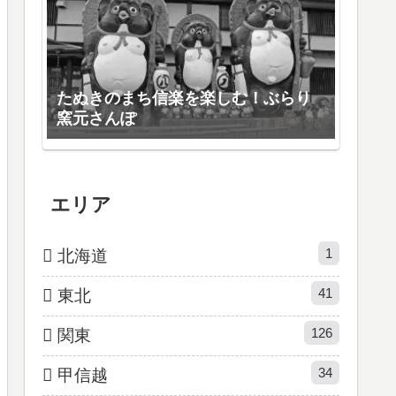
たぬきのまち信楽を楽しむ！ぶらり
窯元さんぽ
エリア
1
北海道
41
東北
126
関東
34
甲信越