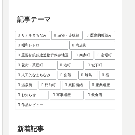
記事テーマ
リアルまちなみ
遊郭・赤線跡
歴史的町並み
昭和レトロ
商店街
重要伝統的建造物群保存地区
商家町
宿場町
花街・茶屋町
港町
城下町
人工的なまちなみ
集落
離島
宿
温泉街
門前町
異国情緒
産業遺産
お知らせ
軍事遺産
飲食店
作品レビュー
新着記事