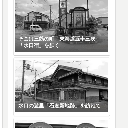
そこは三筋の町。東海道五十三次
「水口宿」を歩く
水口の遊里「石倉新地跡」を訪ねて