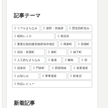
記事テーマ
リアルまちなみ
遊郭・赤線跡
歴史的町並み
昭和レトロ
商店街
重要伝統的建造物群保存地区
商家町
宿場町
花街・茶屋町
港町
城下町
人工的なまちなみ
集落
離島
宿
温泉街
門前町
異国情緒
産業遺産
お知らせ
軍事遺産
飲食店
作品レビュー
新着記事