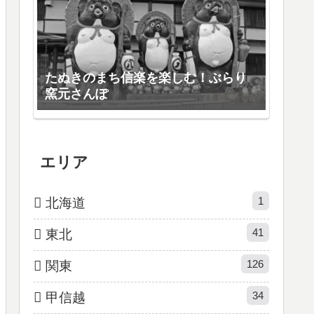
たぬきのまち信楽を楽しむ！ぶらり
窯元さんぽ
エリア
1
北海道
41
東北
126
関東
34
甲信越