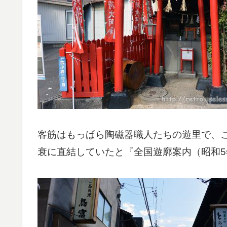
客筋はもっぱら陶磁器職人たちの遊里で、
衰に直結していたと『全国遊廓案内（昭和