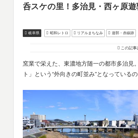
呑スケの里！多治見・西ヶ原遊
岐阜県
昭和レトロ
リアルまちなみ
遊郭・赤線跡
この記事
窯業で栄えた、東濃地方随一の都市多治見
ト」という“外向きの町並み”となっている