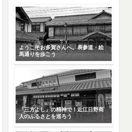
ようこそお多賀さんへ。表参道・絵
馬通りを歩こう
「三方よし」の精神で！近江日野商
人のふるさとを巡ろう