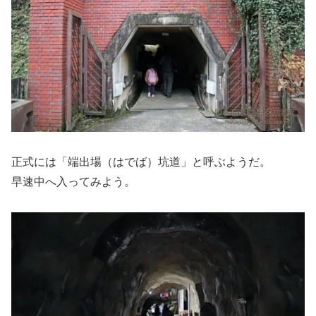
正式には「端出場（はでば）坑道」と呼ぶようだ。
早速中へ入ってみよう。