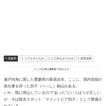
愛媛県
リアルまちなみ
人工的なまちなみ
産業遺産
この記事は
約5分
で読めます。
瀬戸内海に面した愛媛県の新居浜市。ここに、国内屈指の
産出量を誇った別子（べっし）銅山がある。
いや、既に閉山しているので“あった”というほうが正しい
が、今は観光スポット「マイントピア別子」として整備さ
れている。