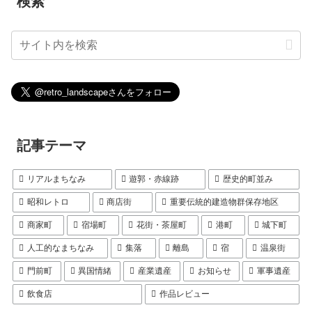
検索
記事テーマ
リアルまちなみ
遊郭・赤線跡
歴史的町並み
昭和レトロ
商店街
重要伝統的建造物群保存地区
商家町
宿場町
花街・茶屋町
港町
城下町
人工的なまちなみ
集落
離島
宿
温泉街
門前町
異国情緒
産業遺産
お知らせ
軍事遺産
飲食店
作品レビュー