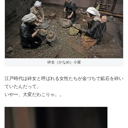
砕女（かなめ）小屋
江戸時代は砕女と呼ばれる女性たちが金づちで鉱石を砕い
ていたんだって。
いやー、大変だわこりゃ。。