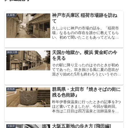
神戸市兵庫区 稲荷市場跡を訪ね
兵庫県
て
久しぶりに神戸の市場の話を。「稲荷市
場」なるものの存在を誰かに教えてもら
い、初めて聞いたこともあってどんなと
ころだろかと行ってみることにした。場
所は神戸駅から南へ10分ほど歩いた、川
崎重工の近く。ハーバーランド駅からい
天国か地獄か。横浜 黄金町の今
神奈川県
そいそと歩き出し、この...
を見る
その駅に降り立ったのはそのときが初め
てであった。吹き抜ける風に夏の息吹が
混ざり始めた5月も終わろうというその
日。赤い電車に揺られて、横浜は黄金町
にやってきた。目的はただひとつ。かつ
て魔窟とまで言わしめた、暗黒の歴史を
群馬県・太田市『焼きそばの街に
群馬県
呑み込んだ街の風景ををこ...
残る色街跡』
昨年伊香保温泉に行ったときの記事を3つ
ほど書いてきましたが、今回が最終回。
本当は二日目は四万温泉と法師温泉をは
しごするつもりだったんですが、朝起き
たらまさかの「午後から関東全域雨」と
かいうスマホを叩きつけたくなるような
大阪五新地の歩き方 [飛田編]
大阪府