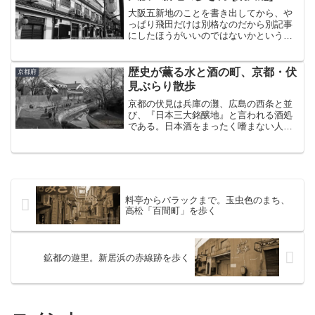
悲報。雨に弱し。これぞ...
大阪五新地のことを書き出してから、や
っぱり飛田だけは別格なのだから別記事
にしたほうがいいのではないかという思
いがふつふつと湧いてきて、結局“ソロデ
ビュー”させることにした。なお、筆者は
遊郭や赤線跡を調べたり歩いたりするの
歴史が薫る水と酒の町、京都・伏
京都府
が趣味で、あくまでそ...
見ぶらり散歩
京都の伏見は兵庫の灘、広島の西条と並
び、『日本三大銘醸地』と言われる酒処
である。日本酒をまったく嗜まない人で
も月桂冠や黄桜ぐらいは聞いたことがあ
るだろう。そんな伏見の歴史ある町並み
をぶらぶらと歩いてきたので、時系列に
沿ってつらつらと写真と共...
料亭からバラックまで。玉虫色のまち、
高松「百間町」を歩く
鉱都の遊里。新居浜の赤線跡を歩く