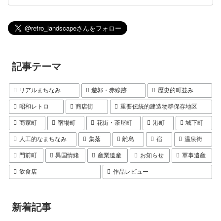
記事テーマ
リアルまちなみ
遊郭・赤線跡
歴史的町並み
昭和レトロ
商店街
重要伝統的建造物群保存地区
商家町
宿場町
花街・茶屋町
港町
城下町
人工的なまちなみ
集落
離島
宿
温泉街
門前町
異国情緒
産業遺産
お知らせ
軍事遺産
飲食店
作品レビュー
新着記事