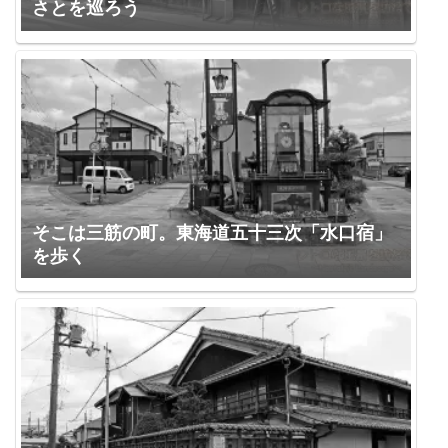
さとを巡ろう
そこは三筋の町。東海道五十三次「水口宿」
を歩く