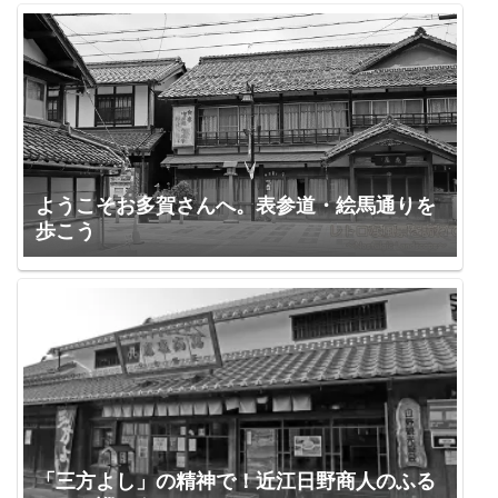
ようこそお多賀さんへ。表参道・絵馬通りを
歩こう
「三方よし」の精神で！近江日野商人のふる