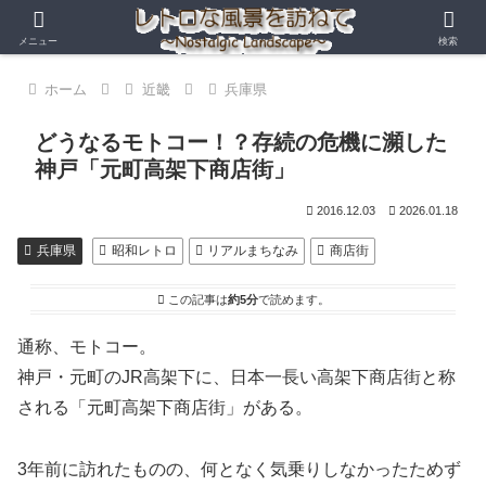
メニュー
検索
ホーム
近畿
兵庫県
どうなるモトコー！？存続の危機に瀕した
神戸「元町高架下商店街」
2016.12.03
2026.01.18
兵庫県
昭和レトロ
リアルまちなみ
商店街
この記事は
約5分
で読めます。
通称、モトコー。
神戸・元町のJR高架下に、日本一長い高架下商店街と称
される「元町高架下商店街」がある。
3年前に訪れたものの、何となく気乗りしなかったためず