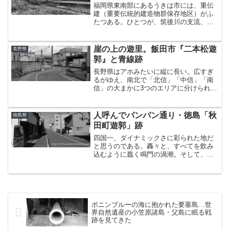
福岡県東南部にあるうきは市には、重伝
建（重要伝統的建造物群保存地区）がふ
たつある。ひとつが、筑後川の支流、隈
上（くまのうえ）川流域にある「新川田
篭（にいかわたごもり）」地区だ。遠征
三日目の朝。日田を出発し、まず最初に
崖の上の遊里。飯田市『二本松遊
長野県
この新川田篭地区を散策し...
郭』と青線跡
長野県はアホみたいに縦に長い。広すぎ
るがゆえ、南北で「北信」「中信」「南
信」の大まかに3つのエリアに分けられ
る。（中信の東にある「東信」を含め、
全体では4地域）中心は北信が長野市、中
信が松本市。ここまではいいと思う。そ
人呼んでパンパン通り・徳島「秋
徳島県
して、やや知名度は落ち...
田町遊郭」跡
四国一、ダイナミックさに彩られた地だ
と思うのである。轟々と、すべてを飲み
込むように蠢く鳴門の渦潮。そして、真
夏の夜に人々が乱舞する阿波踊り。名
勝・眉山の懐に抱かれた徳島の街を走っ
ていると、なんとなく高揚感がふつふつ
と湧いてくるのはその土地柄...
ボニンブルーの海に抱かれた要塞島…世
界自然遺産の小笠原諸島・父島に眠る戦
跡を見てきた