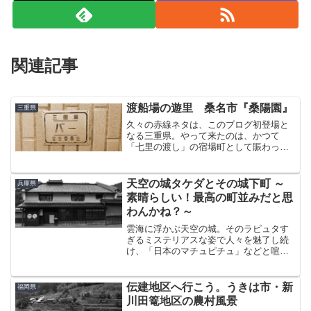
関連記事
渡船場の遊里 桑名市『桑陽園』
三重県
久々の赤線ネタは、このブログ初登場と
なる三重県。やって来たのは、かつて
「七里の渡し」の宿場町として賑わった
桑名市である。有名なのは何と言っても
ナガシマスパーランド。次いでなばなの
里だろう。遊郭は渡船場のそばにあった
天空の城タケダとその城下町 ～
兵庫県
桑名町遊郭から赤線『桑陽園...
素晴らしい！最高の町並みだと思
わんかね？～
雲海に浮かぶ天空の城。そのラピュタす
ぎるミステリアスな姿で人々を魅了し続
け、「日本のマチュピチュ」などと喧伝
されたことも手伝って大量に押し寄せた
観光客のマナーの悪さが表面化。社会問
題となったことが記憶に新しい、兵庫県
伝建地区へ行こう。うきは市・新
福岡県
朝来市の竹田城跡。常にラ...
川田篭地区の農村風景