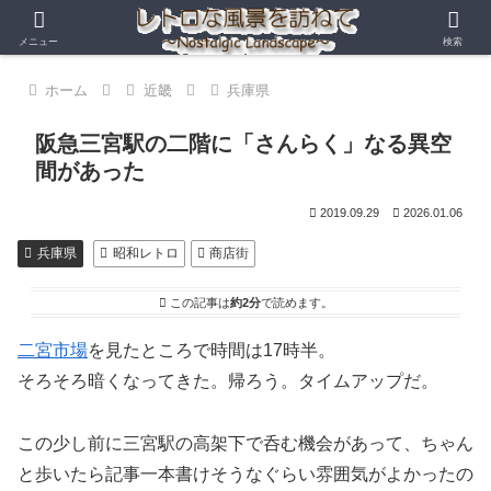
メニュー
検索
ホーム
近畿
兵庫県
阪急三宮駅の二階に「さんらく」なる異空
間があった
2019.09.29
2026.01.06
兵庫県
昭和レトロ
商店街
この記事は
約2分
で読めます。
二宮市場
を見たところで時間は17時半。
そろそろ暗くなってきた。帰ろう。タイムアップだ。
この少し前に三宮駅の高架下で呑む機会があって、ちゃん
と歩いたら記事一本書けそうなぐらい雰囲気がよかったの