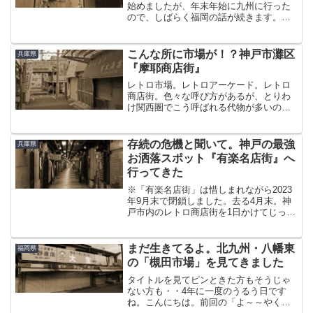
始めましたが、年末年始に九州に行った
ので、しばらく福岡の話が続きます。え
ぇ。まぁ・・一年前のコトなんですけど
ね（笑）薄れつつある記憶を、熱湯をぶ
っかける勢いで呼び覚ましながらぼちぼ
こんな所に市場が！？神戸市灘区
兵庫県
ち書いていきます・・炭鉱...
『摩耶商店街』
レトロ市場。レトロアーケード。レトロ
商店街。色々な呼び方があるが、とりわ
け関西圏でこう呼ばれる代物が多いのが
大阪市、尼崎市、そして神戸市である。
これまで数々の市場を紹介してきた神戸
で、有名でありながら未紹介となってい
存続の危機と聞いて。神戸の最強
兵庫県
た場所がひとつだけあった...
お洒落スポット『有楽名店街』へ
行ってきた
※「有楽名店街」は惜しまれながら2023
年9月末で閉鎖しました。去る4月末。神
戸市内のレトロ商店街を1日かけてじっく
り回ろうと思い立ち、急遽神戸へと向か
った。三宮駅でゲットした「垂水・舞子
1dayチケット」を握りしめ、手始めに阪
まだ生きてるよ。北九州・八幡東
福岡県
神元町駅で下...
の「槻田市場」を見てきました
タイトルを見てピンときた方もそうじゃ
ない方も・・4年に一度のうるう日です
ね。こんにちは。前回の「よ～～やく福