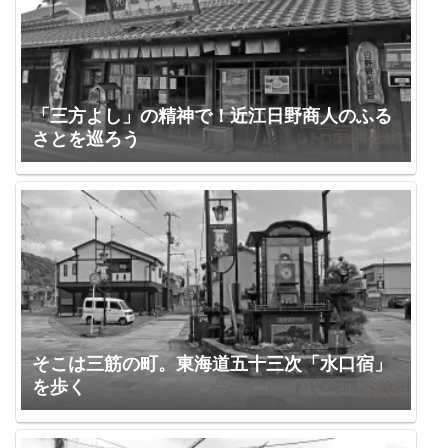
「三方よし」の精神で！近江日野商人のふる
さとを巡ろう
そこは三筋の町。東海道五十三次「水口宿」
を歩く