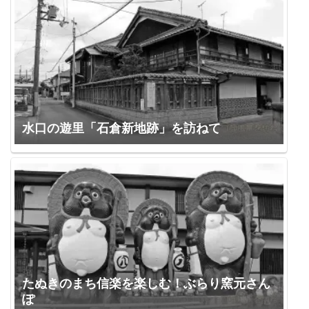
水口の遊里「石倉新地跡」を訪ねて
たぬきのまち信楽を楽しむ！ぶらり窯元さん
ぽ