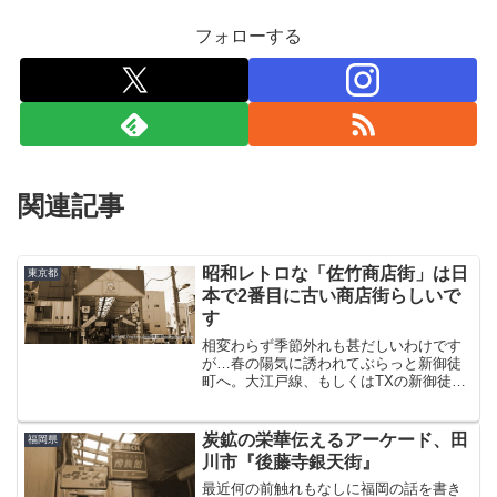
フォローする
関連記事
昭和レトロな「佐竹商店街」は日
東京都
本で2番目に古い商店街らしいで
す
相変わらず季節外れも甚だしいわけです
が…春の陽気に誘われてぶらっと新御徒
町へ。大江戸線、もしくはTXの新御徒町
駅のA2出口から地上に出る。すると目的
地はもう目の前。拍子抜けするぐらい駅
から近いこの佐竹商店街。ここもまた都
炭鉱の栄華伝えるアーケード、田
福岡県
内を代表するアーケー...
川市『後藤寺銀天街』
最近何の前触れもなしに福岡の話を書き