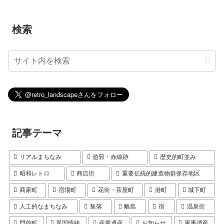
検索
記事テーマ
リアルまちなみ
遊郭・赤線跡
歴史的町並み
昭和レトロ
商店街
重要伝統的建造物群保存地区
商家町
宿場町
花街・茶屋町
港町
城下町
人工的なまちなみ
集落
離島
宿
温泉街
門前町
異国情緒
産業遺産
お知らせ
軍事遺産