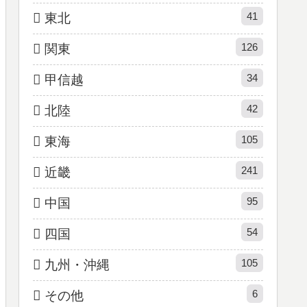
41
東北
126
関東
34
甲信越
42
北陸
105
東海
241
近畿
95
中国
54
四国
105
九州・沖縄
6
その他