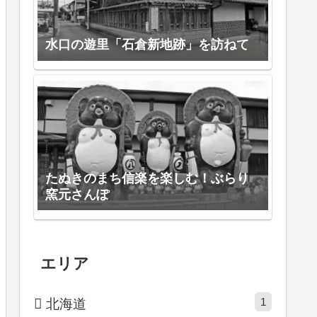
水口の遊里「石倉新地跡」を訪ねて
たぬきのまち信楽を楽しむ！ぶらり
窯元さんぽ
エリア
1
北海道