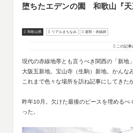
堕ちたエデンの園 和歌山『天
和歌山県
リアルまちなみ
遊郭・赤線跡
この記事
現代の赤線地帯とも言うべき関西の「新地
大阪五新地。宝山寺（生駒）新地。かんな
これまで色々な場所を訪ね記事にしてきた
昨年10月。欠けた最後のピースを埋めるべ
った。