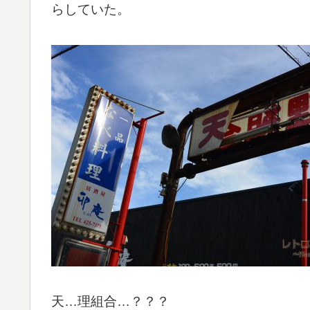
らしていた。
天…理組合…？？？