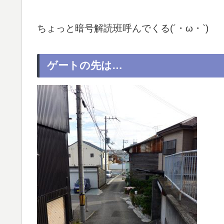
ちょっと暗号解読班呼んでくる(´・ω・`)
ゲートの先は…