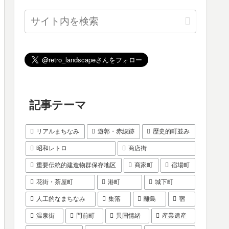
記事テーマ
リアルまちなみ
遊郭・赤線跡
歴史的町並み
昭和レトロ
商店街
重要伝統的建造物群保存地区
商家町
宿場町
花街・茶屋町
港町
城下町
人工的なまちなみ
集落
離島
宿
温泉街
門前町
異国情緒
産業遺産