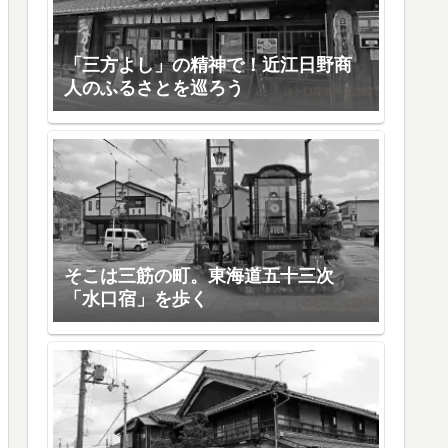
「三方よし」の精神で！近江日野商
人のふるさとを巡ろう
そこは三筋の町。東海道五十三次
「水口宿」を歩く