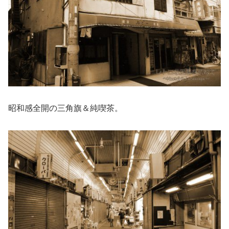
昭和感全開の三角旗＆純喫茶。