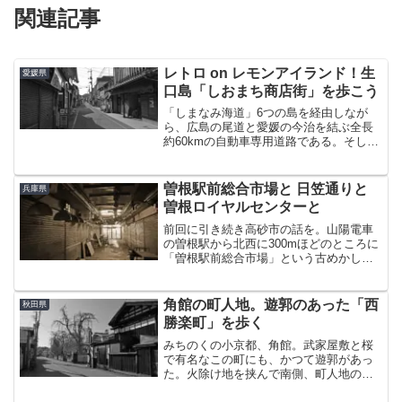
関連記事
レトロ on レモンアイランド！生
愛媛県
口島「しおまち商店街」を歩こう
「しまなみ海道」6つの島を経由しなが
ら、広島の尾道と愛媛の今治を結ぶ全長
約60kmの自動車専用道路である。そして
このしまなみ海道。徒歩や自転車でも通
行可能となっており、サイクリングのメ
ッカとなっている。自転車道は総延長
曽根駅前総合市場と 日笠通りと
兵庫県
70km。すでに小旅行...
曽根ロイヤルセンターと
前回に引き続き高砂市の話を。山陽電車
の曽根駅から北西に300mほどのところに
「曽根駅前総合市場」という古めかしい
市場がある。※曽根駅はJRにもあるので
お間違えのないよう高砂スーパーセンタ
ーから西に1.5kmほどと、両者は歩いて
角館の町人地。遊郭のあった「西
秋田県
も行けるほどの...
勝楽町」を歩く
みちのくの小京都、角館。武家屋敷と桜
で有名なこの町にも、かつて遊郭があっ
た。火除け地を挟んで南側、町人地のあ
ったエリアの一角「西勝楽町」がその場