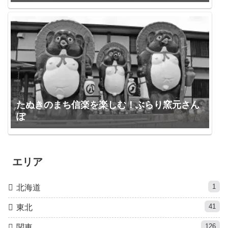
たぬきのまち信楽を楽しむ！ぶらり窯元さん
ぽ
エリア
1
北海道
41
東北
126
関東