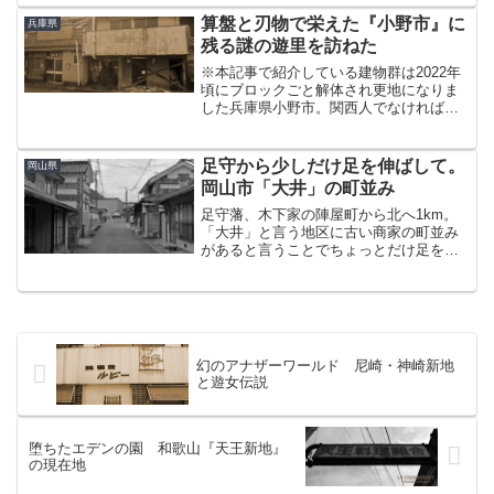
所である。駅から武家屋敷通りまでの道
のりの途中にあたるので、まぁ時系列的
算盤と刃物で栄えた『小野市』に
兵庫県
にはこっちが先なんだけど...
残る謎の遊里を訪ねた
※本記事で紹介している建物群は2022年
頃にブロックごと解体され更地になりま
した兵庫県小野市。関西人でなければ
「どこそれ？」必至の、かなりマイナー
な市であることは確かである。一応紹介
しておくと、有名なものはひまわり畑
足守から少しだけ足を伸ばして。
岡山県
（ひまわりの丘公園）。以...
岡山市「大井」の町並み
足守藩、木下家の陣屋町から北へ1km。
「大井」と言う地区に古い商家の町並み
があると言うことでちょっとだけ足を伸
ばして寄ってみた。国道429号線から分岐
する形で北へ伸びる旧街道。商家の町並
みはこの街道沿いに展開している。周辺
は、足守川によって...
幻のアナザーワールド 尼崎・神崎新地
と遊女伝説
堕ちたエデンの園 和歌山『天王新地』
の現在地