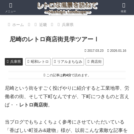
メニュー
検索
ホーム
近畿
兵庫県
尼崎のレトロ商店街見学ツアーⅠ
2017.03.23
2026.01.16
兵庫県
昭和レトロ
リアルまちなみ
商店街
この記事は
約4分
で読めます。
尼崎という街をすごく投げやりに紹介すると工業地帯、労
働者の街、そして下町なんですが、下町につきものと言え
ば・・
レトロ商店街
。
当ブログでもちょくちょく参考にさせていただいている
「香ばしい町並み&建物」様が、以前こんな素敵な記事を