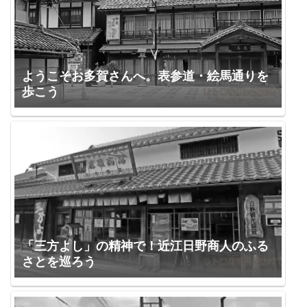
ようこそお多賀さんへ。表参道・絵馬通りを
歩こう
「三方よし」の精神で！近江日野商人のふる
さとを巡ろう