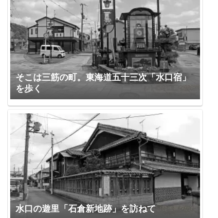
そこは三筋の町。東海道五十三次「水口宿」
を歩く
水口の遊里「石倉新地跡」を訪ねて