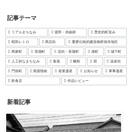
記事テーマ
リアルまちなみ
遊郭・赤線跡
歴史的町並み
昭和レトロ
商店街
重要伝統的建造物群保存地区
商家町
宿場町
花街・茶屋町
港町
城下町
人工的なまちなみ
集落
離島
宿
温泉街
門前町
異国情緒
産業遺産
お知らせ
軍事遺産
飲食店
作品レビュー
新着記事