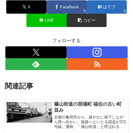
X
Facebook
はてブ
0
0
LINE
コピー
フォローする
関連記事
篠山街道の宿場町 福住の古い町
兵庫県
並み
京都の亀岡市から、緩やかに南下しなが
ら西へ向かい、姫路へといたる国道が372
号線。通称、「篠山街道」と呼ばれる国
道である。この篠山街道の途中、丹波篠