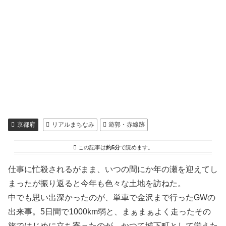
京都府
リアルまちなみ
遊郭・赤線跡
この記事は
約5分
で読めます。
仕事に忙殺されるがまま、いつの間にか年の瀬を迎えてし
まったが振り返ると今年も色々な土地を訪ねた。
中でも思い出深かったのが、単車で金沢まで行ったGWの
出来事。5日間で1000km弱と、まぁまぁよく走ったその
旅ではじめに立ち寄ったのが、かつて城下町として栄えた