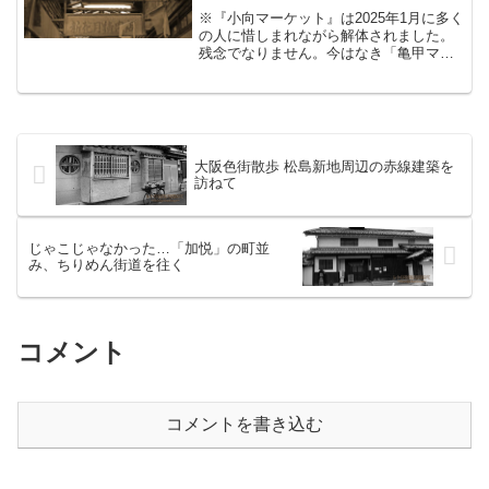
※『小向マーケット』は2025年1月に多く
の人に惜しまれながら解体されました。
残念でなりません。今はなき「亀甲マー
ケット」がまだ存命だった頃は、レトロ
好きの間ではまるでセットで回ることが
不文律であるかのごとき昭和遺産が、亀
甲マーケットから比...
大阪色街散歩 松島新地周辺の赤線建築を
訪ねて
じゃこじゃなかった…「加悦」の町並
み、ちりめん街道を往く
コメント
コメントを書き込む