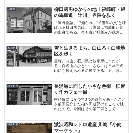
山市内に「福住」と呼ばれる元宿場町が
あり、2012年に国の重要伝統的建造物群
柳田國男ゆかりの地！福崎町・銀
兵庫県
保存地区に選定さ...
の馬車道「辻川」界隈を歩く
「遠野物語」で知られ、“民俗学の父”と呼
ばれる柳田國男は、兵庫県は福崎町辻川
の出身である。今も古い町並みが残さ
れ、観光スポットとして整備されている
同地区をぶらぶらと歩いてみた。「辻川
観光交流センター」の駐車場から散策ス
雪と生きるまち、白山ろく白峰地
石川県
タート。この福崎町、柳...
区を歩く
霊峰、白山。石川県と岐阜県にまたが
る、百名山のひとつ、さらには日本三名
山にも数えられる名峰である。石川県で
は白山の麓の地域を「白山ろく」と呼ぶ
が、ここに白峰という重伝建になってい
る集落がある。旅の最終日。前日の雨が
長浦港に面した小さな色街「旧皆
神奈川県
嘘のように朝から青空が広が...
ヶ作カフェー街」
横須賀にはかつて3つの遊郭があったこと
を前回紹介した柏木田遊郭のところで触
れたので、今回はその第二弾として「皆
ヶ作」について書くことにする。という
か同じ日に行ったのと、むしろ時系列的
にはこっちが先だったりするので連続で
激渋昭和レトロ遺産 川崎『小向
神奈川県
書いたほうが妥当だろう...
マーケット』